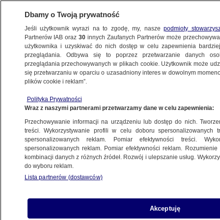
Dbamy o Twoją prywatność
Jeśli użytkownik wyrazi na to zgodę, my, nasze
podmioty stowarzys
Partnerów IAB oraz
30
innych Zaufanych Partnerów może przechowywa
WARSZAWA
użytkownika i uzyskiwać do nich dostęp w celu zapewnienia bardzi
przeglądania. Odbywa się to poprzez przetwarzanie danych os
przeglądania przechowywanych w plikach cookie. Użytkownik może udzie
NAJNOWSZE
się przetwarzaniu w oparciu o uzasadniony interes w dowolnym momencie
plików cookie i reklam”.
"Trzeba było fotografować i w sposób
Polityka Prywatności
procesowy ujawniać ich nazwiska"
Wraz z naszymi partnerami przetwarzamy dane w celu zapewnienia:
Przechowywanie informacji na urządzeniu lub dostęp do nich. Tworzeni
14.11.2017, 20:06
treści. Wykorzystywanie profili w celu doboru spersonalizowanych tr
spersonalizowanych reklam. Pomiar efektywności treści. Wyko
spersonalizowanych reklam. Pomiar efektywności reklam. Rozumienie o
Udostępnij
kombinacji danych z różnych źródeł. Rozwój i ulepszanie usług. Wykor
do wyboru reklam.
Lista partnerów (dostawców)
Akceptuję