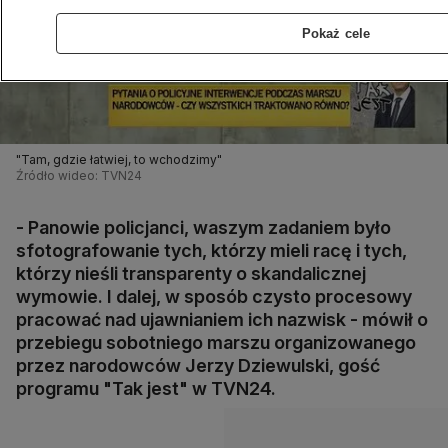
Pokaż cele
"Tam, gdzie łatwiej, to wchodzimy"
Źródło wideo: TVN24
- Panowie policjanci, waszym zadaniem było
sfotografowanie tych, którzy mieli racę i tych,
którzy nieśli transparenty o skandalicznej
wymowie. I dalej, w sposób czysto procesowy
pracować nad ujawnianiem ich nazwisk - mówił o
przebiegu sobotniego marszu organizowanego
przez narodowców Jerzy Dziewulski, gość
programu "Tak jest" w TVN24.