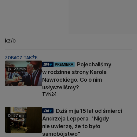
kz/b
ZOBACZ TAKŻE:
Pojechaliśmy
PREMIERA
27 min
w rodzinne strony Karola
Nawrockiego. Co o nim
usłyszeliśmy?
TVN24
Dziś mija 15 lat od śmierci
57 min
Andrzeja Leppera. "Nigdy
nie uwierzę, że to było
samobójstwo"