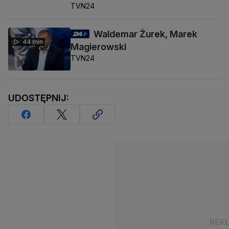
TVN24
Waldemar Żurek, Marek
44 min
Magierowski
TVN24
UDOSTĘPNIJ: