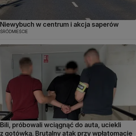
Niewybuch w centrum i akcja saperów
ŚRÓDMIEŚCIE
Bili, próbowali wciągnąć do auta, uciekli
z gotówką. Brutalny atak przy wpłatomacie