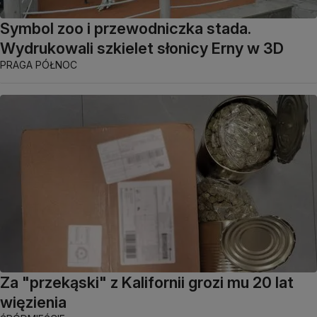
Symbol zoo i przewodniczka stada.
Wydrukowali szkielet słonicy Erny w 3D
PRAGA PÓŁNOC
Za "przekąski" z Kalifornii grozi mu 20 lat
więzienia