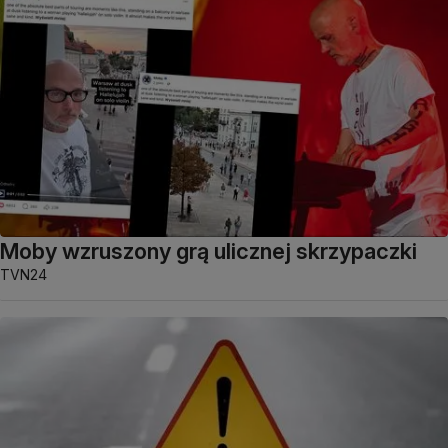
Moby wzruszony grą ulicznej skrzypaczki
TVN24