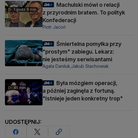
Machulski mówi o relacji
1 godz 6 min
z przyrodnim bratem. To polityk
Konfederacji
Piotr Jacoń
Śmiertelna pomyłka przy
"prostym" zabiegu. Lekarz:
nie jesteśmy serwisantami
Agata Daniluk,
Jakub Stachowiak
Była mózgiem operacji,
45 min
a później zaginęła z fortuną.
"Istnieje jeden konkretny trop"
UDOSTĘPNIJ: