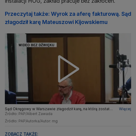
instalacji HOG, zakład pracuje bez zakłóceń.
Przeczytaj także: Wyrok za aferę fakturową. Sąd
złagodził karę Mateuszowi Kijowskiemu
Sąd Okręgowy w Warszawie złagodził karę, na którą został
Więcej
skazany Mateusz Kijowski
Źródło: PAP/Albert Zawada
Źródło: PAP
Autorka/Autor: mg
ZOBACZ TAKŻE: