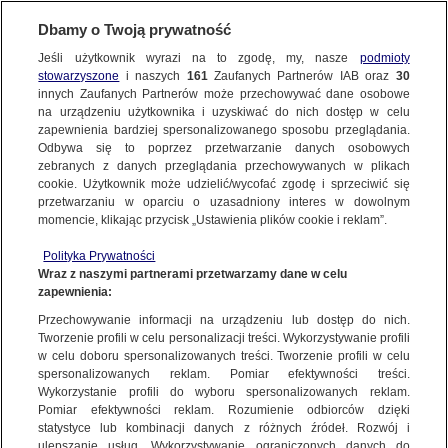
Dbamy o Twoją prywatność
WARSZAWA
Jeśli użytkownik wyrazi na to zgodę, my, nasze
podmioty
stowarzyszone
i naszych
161
Zaufanych Partnerów IAB oraz
30
NAJNOWSZE
innych Zaufanych Partnerów może przechowywać dane osobowe
na urządzeniu użytkownika i uzyskiwać do nich dostęp w celu
Siedem osób oskarżonych po wybuchu
zapewnienia bardziej spersonalizowanego sposobu przeglądania.
w głównym zakładzie produkcyjnym Orlenu
Odbywa się to poprzez przetwarzanie danych osobowych
zebranych z danych przeglądania przechowywanych w plikach
cookie. Użytkownik może udzielić/wycofać zgodę i sprzeciwić się
4.07.2024, 14:41
przetwarzaniu w oparciu o uzasadniony interes w dowolnym
momencie, klikając przycisk „Ustawienia plików cookie i reklam”.
Udostępnij
Polityka Prywatności
Wraz z naszymi partnerami przetwarzamy dane w celu
zapewnienia:
Przechowywanie informacji na urządzeniu lub dostęp do nich.
Tworzenie profili w celu personalizacji treści. Wykorzystywanie profili
w celu doboru spersonalizowanych treści. Tworzenie profili w celu
spersonalizowanych reklam. Pomiar efektywności treści.
Wykorzystanie profili do wyboru spersonalizowanych reklam.
Pomiar efektywności reklam. Rozumienie odbiorców dzięki
statystyce lub kombinacji danych z różnych źródeł. Rozwój i
ulepszanie usług. Wykorzystywanie ograniczonych danych do