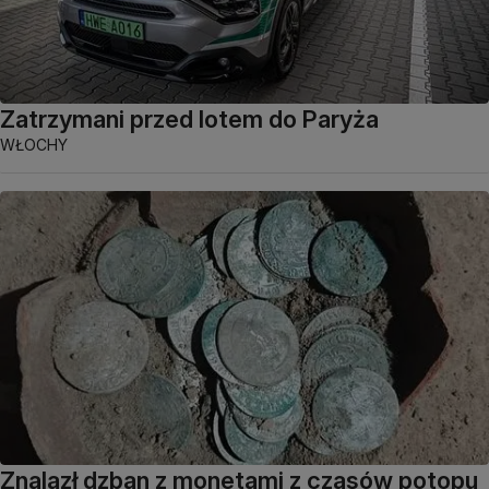
Zatrzymani przed lotem do Paryża
WŁOCHY
Znalazł dzban z monetami z czasów potopu