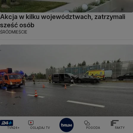
Akcja w kilku województwach, zatrzymali
sześć osób
ŚRÓDMIEŚCIE
Zderzenie trzech aut na POW
TVN24+
OGLĄDAJ TV
POGODA
FAKTY
URSYNÓW