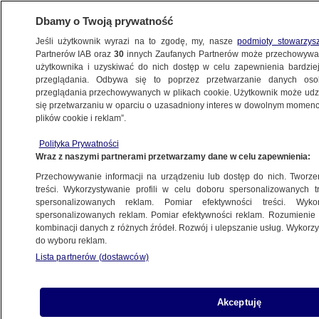
Dbamy o Twoją prywatność
Jeśli użytkownik wyrazi na to zgodę, my, nasze
podmioty stowarzys
Partnerów IAB oraz
30
innych Zaufanych Partnerów może przechowywa
WARSZAWA
użytkownika i uzyskiwać do nich dostęp w celu zapewnienia bardzi
przeglądania. Odbywa się to poprzez przetwarzanie danych os
przeglądania przechowywanych w plikach cookie. Użytkownik może udzie
NAJNOWSZE
się przetwarzaniu w oparciu o uzasadniony interes w dowolnym momencie
plików cookie i reklam”.
"Obronimy sądy!". Protesty
Polityka Prywatności
nie tylko w Warszawie
Wraz z naszymi partnerami przetwarzamy dane w celu zapewnienia:
Przechowywanie informacji na urządzeniu lub dostęp do nich. Tworzeni
19.07.2017, 21:19
treści. Wykorzystywanie profili w celu doboru spersonalizowanych tr
spersonalizowanych reklam. Pomiar efektywności treści. Wyko
spersonalizowanych reklam. Pomiar efektywności reklam. Rozumienie o
Udostępnij
kombinacji danych z różnych źródeł. Rozwój i ulepszanie usług. Wykor
do wyboru reklam.
Lista partnerów (dostawców)
Akceptuję