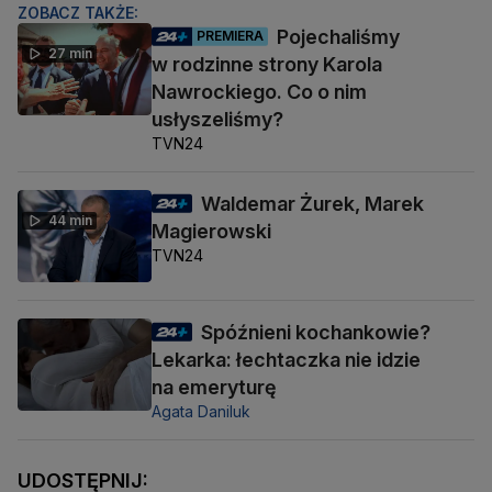
ZOBACZ TAKŻE:
Pojechaliśmy
PREMIERA
27 min
w rodzinne strony Karola
Nawrockiego. Co o nim
usłyszeliśmy?
TVN24
Waldemar Żurek, Marek
44 min
Magierowski
TVN24
Spóźnieni kochankowie?
Lekarka: łechtaczka nie idzie
na emeryturę
Agata Daniluk
UDOSTĘPNIJ: