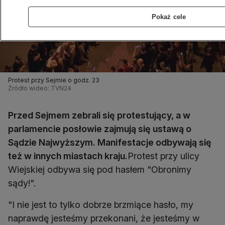
Pokaż cele
Protest przy Sejmie o godz. 23
Źródło wideo: TVN24
Przed Sejmem zebrali się protestujący, a w
parlamencie posłowie zajmują się ustawą o
Sądzie Najwyższym. Manifestacje odbywają się
też w innych miastach kraju.
Protest przy ulicy
Wiejskiej odbywa się pod hasłem "Obronimy
sądy!".
"I nie jest to tylko dobrze brzmiące hasło, my
naprawdę jesteśmy przekonani, że jesteśmy w