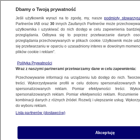
Dbamy o Twoją prywatność
Jeśli użytkownik wyrazi na to zgodę, my, nasze
podmioty stowarzys
Partnerów IAB oraz
30
innych Zaufanych Partnerów może przechowywa
WARSZAWA
użytkownika i uzyskiwać do nich dostęp w celu zapewnienia bardzi
przeglądania. Odbywa się to poprzez przetwarzanie danych os
przeglądania przechowywanych w plikach cookie. Użytkownik może udzie
NAJNOWSZE
się przetwarzaniu w oparciu o uzasadniony interes w dowolnym momencie
plików cookie i reklam”.
Mycie ekranów w porannym szczycie.
Polityka Prywatności
"Cały Tarchomin stoi"
Wraz z naszymi partnerami przetwarzamy dane w celu zapewnienia:
Przechowywanie informacji na urządzeniu lub dostęp do nich. Tworzeni
27.06.2014, 10:14
treści. Wykorzystywanie profili w celu doboru spersonalizowanych tr
spersonalizowanych reklam. Pomiar efektywności treści. Wyko
spersonalizowanych reklam. Pomiar efektywności reklam. Rozumienie o
Udostępnij
kombinacji danych z różnych źródeł. Rozwój i ulepszanie usług. Wykor
do wyboru reklam.
Lista partnerów (dostawców)
Akceptuję