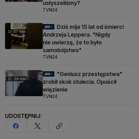
usłyszeliśmy?
TVN24
Dziś mija 15 lat od śmierci
57 min
Andrzeja Leppera. "Nigdy
nie uwierzę, że to było
samobójstwo"
TVN24
"Geniusz przestępstwa"
28 min
zrobił skok stulecia. Opuścił
więzienie
TVN24
UDOSTĘPNIJ: