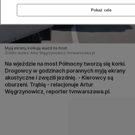
Pokaż cele
Myją ekrany, korkują wjazd na most
Źródło wideo: Artur Węgrzynowicz /tvnwarszawa.pl
Na wjeździe na most Północny tworzą się korki.
Drogowcy w godzinach porannych myją ekrany
akustyczne i zwęzili jezdnię. - Kierowcy są
oburzeni. Trąbią - relacjonuje Artur
Węgrzynowicz, reporter tvnwarszawa.pl.