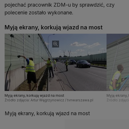
pojechać pracownik ZDM-u by sprawdzić, czy
polecenie zostało wykonane.
Myją ekrany, korkują wjazd na most
Myją ekrany, korkują wjazd na most
Myją ekrany,
Źródło zdjęcia: Artur Węgrzynowicz / tvnwarszawa.pl
Źródło zdjęc
Myją ekrany, korkują wjazd na most