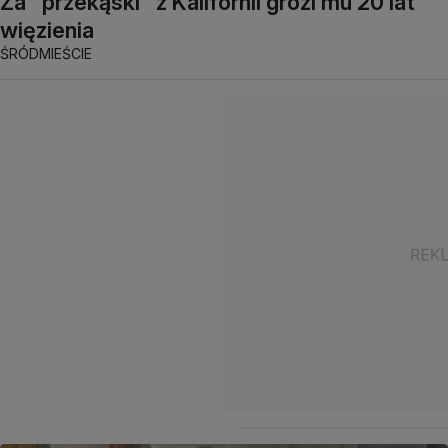
Za "przekąski" z Kalifornii grozi mu 20 lat
więzienia
ŚRÓDMIEŚCIE