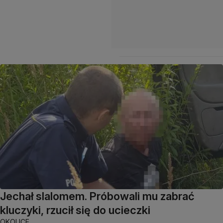
Jechał slalomem. Próbowali mu zabrać
kluczyki, rzucił się do ucieczki
OKOLICE