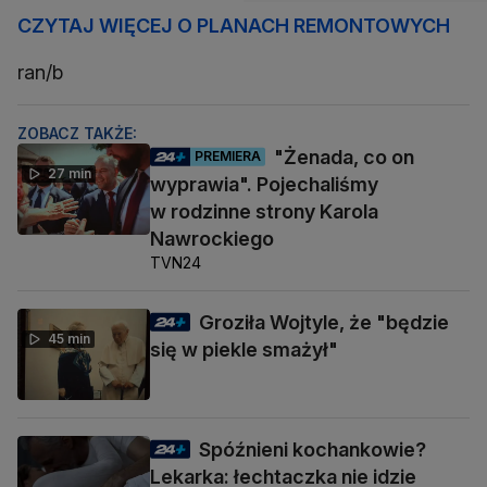
CZYTAJ WIĘCEJ O PLANACH REMONTOWYCH
ran/b
ZOBACZ TAKŻE:
"Żenada, co on
PREMIERA
27 min
wyprawia". Pojechaliśmy
w rodzinne strony Karola
Nawrockiego
TVN24
Groziła Wojtyle, że "będzie
45 min
się w piekle smażył"
Spóźnieni kochankowie?
Lekarka: łechtaczka nie idzie