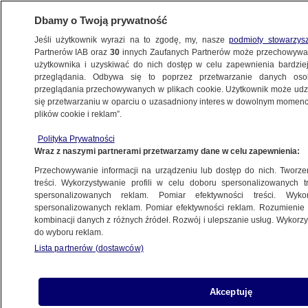
Dbamy o Twoją prywatność
Jeśli użytkownik wyrazi na to zgodę, my, nasze
podmioty stowarzys
Partnerów IAB oraz
30
innych Zaufanych Partnerów może przechowywa
WARSZAWA
użytkownika i uzyskiwać do nich dostęp w celu zapewnienia bardzi
przeglądania. Odbywa się to poprzez przetwarzanie danych os
przeglądania przechowywanych w plikach cookie. Użytkownik może udzie
NAJNOWSZE
się przetwarzaniu w oparciu o uzasadniony interes w dowolnym momencie
plików cookie i reklam”.
Dwie uliczki na Starym Mieście już
Polityka Prywatności
po remoncie
Wraz z naszymi partnerami przetwarzamy dane w celu zapewnienia:
Przechowywanie informacji na urządzeniu lub dostęp do nich. Tworzeni
23.11.2012, 11:18
treści. Wykorzystywanie profili w celu doboru spersonalizowanych tr
spersonalizowanych reklam. Pomiar efektywności treści. Wyko
spersonalizowanych reklam. Pomiar efektywności reklam. Rozumienie o
Udostępnij
kombinacji danych z różnych źródeł. Rozwój i ulepszanie usług. Wykor
do wyboru reklam.
Lista partnerów (dostawców)
Akceptuję