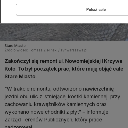
Pokaż cele
Stare Miasto
Źródło wideo: Tomasz Zieliński / Tvnwarszawa.pl
Zakończył się remont ul. Nowomiejskiej i Krzywe
Koło. To był początek prac, które mają objąć całe
Stare Miasto.
"W trakcie remontu, odtworzono nawierzchnię
jezdni obu ulic z istniejącej kostki kamiennej, przy
zachowaniu krawężników kamiennych oraz
wykonano nowe chodniki z płyt" – informuje
Zarząd Terenów Publicznych, który prace
nadzorował.