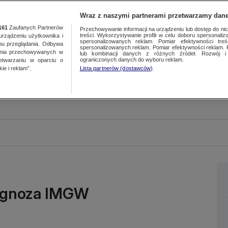
Wraz z naszymi partnerami przetwarzamy dane
161
Zaufanych Partnerów
Przechowywanie informacji na urządzeniu lub dostęp do nich.
treści. Wykorzystywanie profili w celu doboru spersonalizo
ządzeniu użytkownika i
spersonalizowanych reklam. Pomiar efektywności treś
bu przeglądania. Odbywa
spersonalizowanych reklam. Pomiar efektywności reklam. 
ania przechowywanych w
lub kombinacji danych z różnych źródeł. Rozwój i 
ograniczonych danych do wyboru reklam.
zetwarzaniu w oparciu o
ie i reklam”.
Lista partnerów (dostawców)
rognoza IMGW