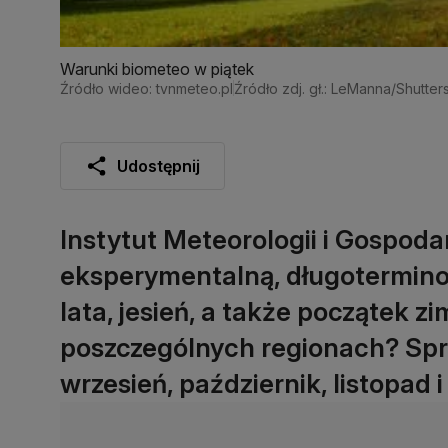
Warunki biometeo w piątek
Źródło wideo: tvnmeteo.pl
Źródło zdj. gł.: LeManna/Shutter
Udostępnij
Instytut Meteorologii i Gospod
eksperymentalną, długotermin
lata, jesień, a także początek z
poszczególnych regionach? Sp
wrzesień, październik, listopad 