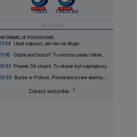
NA ŻYWO
NA ŻYWO
TVN24
TVN24 BiS
INFORMACJE POGODOWE:
21:34
Upał odpuści, ale nie na długo
21:16
Gdzie jest burza? Tu mocno pada i silnie
wieje
20:51
Prawie 39 stopni. Tu skwar był największy
20:33
Burze w Polsce. Pomarańczowe alarmy w
większości województw
Zobacz wszystkie