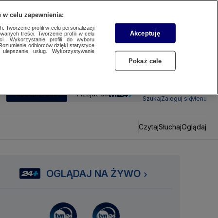
 w celu zapewnienia:
 Tworzenie profili w celu personalizacji
Akceptuję
wanych treści. Tworzenie profili w celu
ci. Wykorzystanie profili do wyboru
Rozumienie odbiorców dzięki statystyce
ulepszanie usług. Wykorzystywanie
Pokaż cele
SUBSKRYBUJ
Przejdź do
Szukaj
Zaloguj się
Menu
Czytaj
Słuchaj
Oglądaj
OGLĄDAJ NA ŻYWO