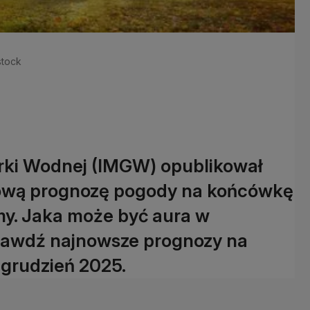
stock
arki Wodnej (IMGW) opublikował
ową prognozę pogody na końcówkę
imy. Jaka może być aura w
rawdź najnowsze prognozy na
i grudzień 2025.