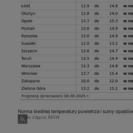
Norma średniej temperatury powietrza i sumy opadó
miast w Polsce wraz z prognozą
Źródło zdjęcia: IMGW