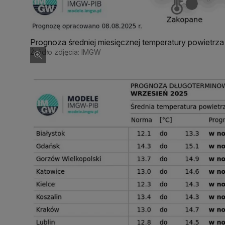
Prognoza średniej miesięcznej temperatury powietrz
wybranych miast w Polsce
Źródło zdjęcia: IMGW