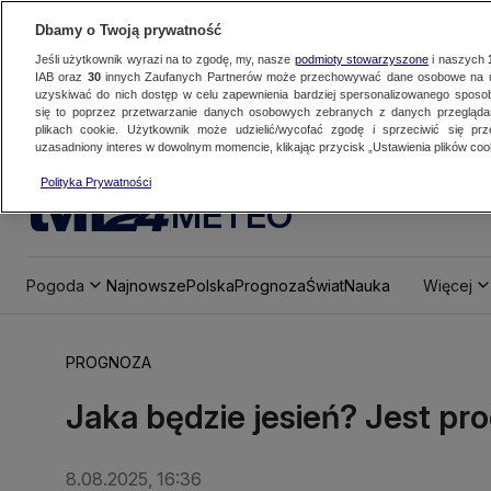
Dbamy o Twoją prywatność
Jeśli użytkownik wyrazi na to zgodę, my, nasze
podmioty stowarzyszone
i naszych
IAB oraz
30
innych Zaufanych Partnerów może przechowywać dane osobowe na ur
uzyskiwać do nich dostęp w celu zapewnienia bardziej spersonalizowanego sposo
się to poprzez przetwarzanie danych osobowych zebranych z danych przegląd
plikach cookie. Użytkownik może udzielić/wycofać zgodę i sprzeciwić się pr
uzasadniony interes w dowolnym momencie, klikając przycisk „Ustawienia plików cook
Polityka Prywatności
METEO
Pogoda
Najnowsze
Polska
Prognoza
Świat
Nauka
Więcej
PROGNOZA
Jaka będzie jesień? Jest p
8.08.2025, 16:36