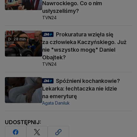
Nawrockiego. Co o nim
usłyszeliśmy?
TVN24
Prokuratura wzięła się
28 min
za człowieka Kaczyńskiego. Już
nie "wszystko mogę" Daniel
Obajtek?
TVN24
Spóźnieni kochankowie?
Lekarka: łechtaczka nie idzie
na emeryturę
Agata Daniluk
UDOSTĘPNIJ: