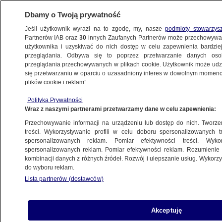
Dbamy o Twoją prywatność
Jeśli użytkownik wyrazi na to zgodę, my, nasze
podmioty stowarzys
Partnerów IAB oraz
30
innych Zaufanych Partnerów może przechowywa
METEO
użytkownika i uzyskiwać do nich dostęp w celu zapewnienia bardzi
przeglądania. Odbywa się to poprzez przetwarzanie danych os
przeglądania przechowywanych w plikach cookie. Użytkownik może udzie
POGODA
się przetwarzaniu w oparciu o uzasadniony interes w dowolnym momencie
plików cookie i reklam”.
Pogoda na dziś - niedziela, 12.06.
Polityka Prywatności
Pochmurno w całym kraju,
Wraz z naszymi partnerami przetwarzamy dane w celu zapewnienia:
na termometrach nawet 27 stopni
Przechowywanie informacji na urządzeniu lub dostęp do nich. Tworzeni
treści. Wykorzystywanie profili w celu doboru spersonalizowanych tr
12.06.2022, 02:00
spersonalizowanych reklam. Pomiar efektywności treści. Wyko
spersonalizowanych reklam. Pomiar efektywności reklam. Rozumienie o
kombinacji danych z różnych źródeł. Rozwój i ulepszanie usług. Wykor
Udostępnij
do wyboru reklam.
Lista partnerów (dostawców)
Akceptuję