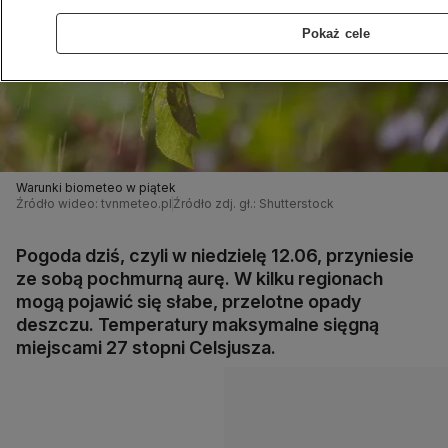
Pokaż cele
Warunki biometeo w piątek
Źródło wideo: tvnmeteo.pl
Źródło zdj. gł.: Shutterstock
Pogoda dziś, czyli w niedzielę 12.06, przyniesie
ze sobą pochmurną aurę. W kilku regionach
mogą pojawić się słabe, przelotne opady
deszczu. Temperatury maksymalne sięgną
miejscami 27 stopni Celsjusza.