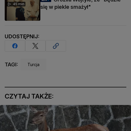
45 min
się w piekle smażył"
UDOSTĘPNIJ:
TAGI:
Turcja
CZYTAJ TAKŻE: