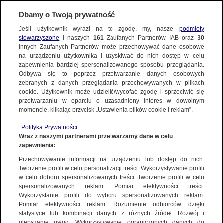
Dbamy o Twoją prywatność
METEO
Jeśli użytkownik wyrazi na to zgodę, my, nasze
podmioty
stowarzyszone
i naszych
161
Zaufanych Partnerów IAB oraz
30
NAJNOWSZE
innych Zaufanych Partnerów może przechowywać dane osobowe
na urządzeniu użytkownika i uzyskiwać do nich dostęp w celu
Runęła wieża zegarowa. Wichura
zapewnienia bardziej spersonalizowanego sposobu przeglądania.
przewracała też ciężarówki
Odbywa się to poprzez przetwarzanie danych osobowych
zebranych z danych przeglądania przechowywanych w plikach
cookie. Użytkownik może udzielić/wycofać zgodę i sprzeciwić się
29.11.2021, 20:27
przetwarzaniu w oparciu o uzasadniony interes w dowolnym
momencie, klikając przycisk „Ustawienia plików cookie i reklam”.
Udostępnij
Polityka Prywatności
Wraz z naszymi partnerami przetwarzamy dane w celu
Pięć osób zginęło, a co najmniej 40 zostało
zapewnienia:
rannych wskutek wichury, która w poniedziałek
Przechowywanie informacji na urządzeniu lub dostęp do nich.
nawiedziła Stambuł i okolice. Wiatr był tak silny,
Tworzenie profili w celu personalizacji treści. Wykorzystywanie profili
w celu doboru spersonalizowanych treści. Tworzenie profili w celu
że przewracał ciężarówki i zrywał dachy,
spersonalizowanych reklam. Pomiar efektywności treści.
zawaliła się wieża zegarowa.
Wykorzystanie profili do wyboru spersonalizowanych reklam.
Pomiar efektywności reklam. Rozumienie odbiorców dzięki
Wśród pięciu ofiar śmiertelnych jest kobieta, na
statystyce lub kombinacji danych z różnych źródeł. Rozwój i
ulepszanie usług. Wykorzystywanie ograniczonych danych do