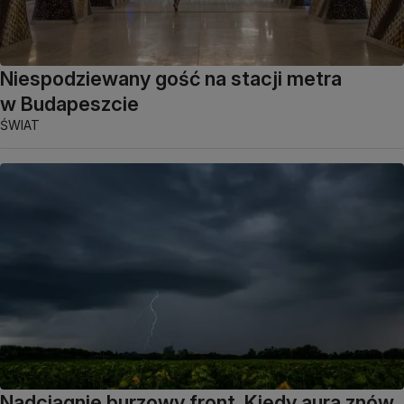
Niespodziewany gość na stacji metra
w Budapeszcie
ŚWIAT
Nadciągnie burzowy front. Kiedy aura znów