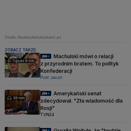
Źródło: Reuters
Autorka/Autor: ps
ZOBACZ TAKŻE:
Machulski mówi o relacji
1 godz 6 min
z przyrodnim bratem. To polityk
Konfederacji
Piotr Jacoń
Amerykański senat
38 min
zdecydował. "Zła wiadomość dla
Rosji"
TVN24
Groziła Wojtyle, że "będzie