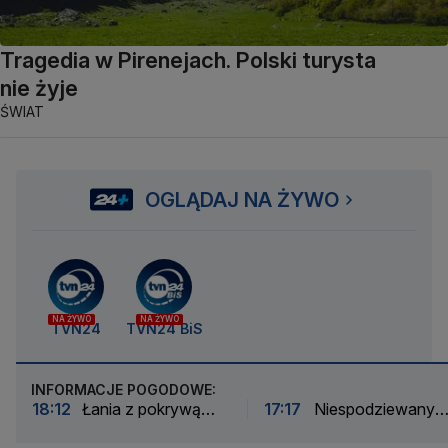
Tragedia w Pirenejach. Polski turysta
nie żyje
ŚWIAT
OGLĄDAJ NA ŻYWO
NA ŻYWO
NA ŻYWO
TVN24
TVN24 BiS
INFORMACJE POGODOWE:
18:12
Łania z pokrywą
17:17
Niespodziewany
śmietnika na szyi chodzi po
gość na stacji metra w