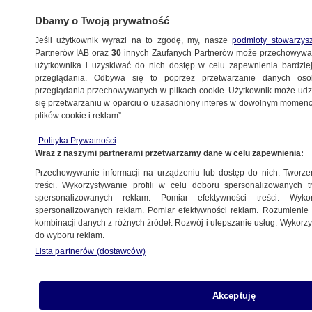
Dbamy o Twoją prywatność
Jeśli użytkownik wyrazi na to zgodę, my, nasze
podmioty stowarzys
Partnerów IAB oraz
30
innych Zaufanych Partnerów może przechowywa
METEO
użytkownika i uzyskiwać do nich dostęp w celu zapewnienia bardzi
przeglądania. Odbywa się to poprzez przetwarzanie danych os
przeglądania przechowywanych w plikach cookie. Użytkownik może udzie
NAJNOWSZE
się przetwarzaniu w oparciu o uzasadniony interes w dowolnym momencie
plików cookie i reklam”.
W Grecji odnaleziono spalone ciała 18
osób
Polityka Prywatności
Wraz z naszymi partnerami przetwarzamy dane w celu zapewnienia:
ŚWIAT
Przechowywanie informacji na urządzeniu lub dostęp do nich. Tworzeni
treści. Wykorzystywanie profili w celu doboru spersonalizowanych tr
Temperatura wyraźnie podzieli
spersonalizowanych reklam. Pomiar efektywności treści. Wyko
Polskę. W prognozie widać też
spersonalizowanych reklam. Pomiar efektywności reklam. Rozumienie o
kombinacji danych z różnych źródeł. Rozwój i ulepszanie usług. Wykor
gwałtowne burze
do wyboru reklam.
PROGNOZA
Lista partnerów (dostawców)
Nietknięty przez ogień dom stoi
Akceptuję
w morzu zgliszczy