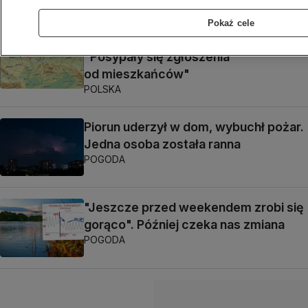
ŚWIAT
Pokaż cele
Podziemny wstrząs na Śląsku.
"Posypały się zgłoszenia
od mieszkańców"
POLSKA
Piorun uderzył w dom, wybuchł pożar.
Jedna osoba została ranna
POGODA
"Jeszcze przed weekendem zrobi się
gorąco". Później czeka nas zmiana
POGODA