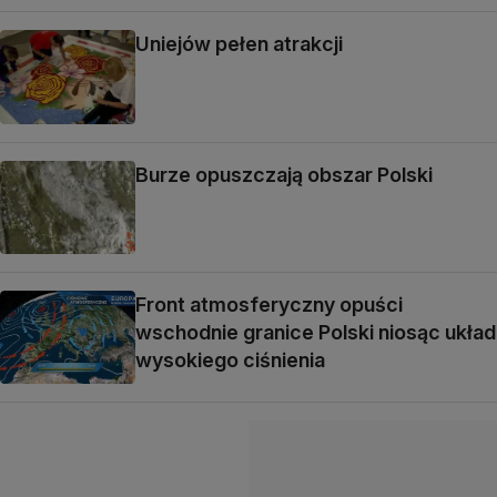
Uniejów pełen atrakcji
Burze opuszczają obszar Polski
Front atmosferyczny opuści
wschodnie granice Polski niosąc układ
wysokiego ciśnienia