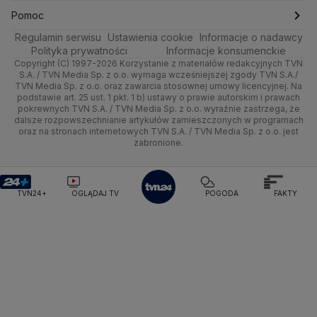
Pogoda Giżycko
Pogoda Ustrzyki Dolne
Ciekawostki
Kultura i styl
Trójmiasto
Rynki
Skoki Narciarskie
Świat
Gorące Tematy
TVN
Pomoc
Pogoda Lubartów
Pogoda Otwock
Pogoda Miechów
Regulamin serwisu
Podróże
Ustawienia cookie
Informacje o nadawcy
Ciekawostki
Pogoda Gąski
Pogoda Płońsk
Pogoda Rawicz
Wrocław
Dla firm
Sporty zimowe
Polityka
Wyślij zgłoszenie
Dzień Dobry TVN
Centrum pomocy
Polityka prywatności
Informacje konsumenckie
Pogoda Łeba
Pogoda Puck
Pogoda Chorzów
Copyright (C) 1997-2026 Korzystanie z materiałów redakcyjnych TVN
Smog
Quizy
Kielce
Handel
Lekkoatletyka
Zdrowie
Uwaga TVN
Pogoda Kartuzy
Test zgodności
Pogoda Wołomin
Pogoda Kluczbork
S.A. / TVN Media Sp. z o.o. wymaga wcześniejszej zgody TVN S.A./
TVN Media Sp. z o.o. oraz zawarcia stosownej umowy licencyjnej. Na
Pogoda Radomsko
Pogoda Bochnia
Pogoda Brodnica
podstawie art. 25 ust. 1 pkt. 1 b) ustawy o prawie autorskim i prawach
Kujawsko-pomorskie
Ze świata
Siatkówka
Tech
HGTV
Oglądaj na TV
Pogoda Krynica Morska
Pogoda Kutno
pokrewnych TVN S.A. / TVN Media Sp. z o.o. wyraźnie zastrzega, że
dalsze rozpowszechnianie artykułów zamieszczonych w programach
Pogoda Gniezno
Pogoda Jelenia Góra
Lublin
Tech
F1
Nauka
TVN Turbo
Zrealizuj voucher
oraz na stronach internetowych TVN S.A. / TVN Media Sp. z o.o. jest
Pogoda Sandomierz
Pogoda Tarnowskie Góry
zabronione.
Lubuskie
Moto
Pogoda Kołobrzeg
Rozrywka
Pogoda Kalisz
TVN Style
Pogoda Krynica-Zdrój
Pogoda Szklarska Poręba
Olsztyn
Dla seniora
TVN7
Pogoda Suwałki
Pogoda Radom
TVN24+
OGLĄDAJ TV
POGODA
FAKTY
Opole
Turystyka
TTV
Rzeszów
Szczecin
Białystok