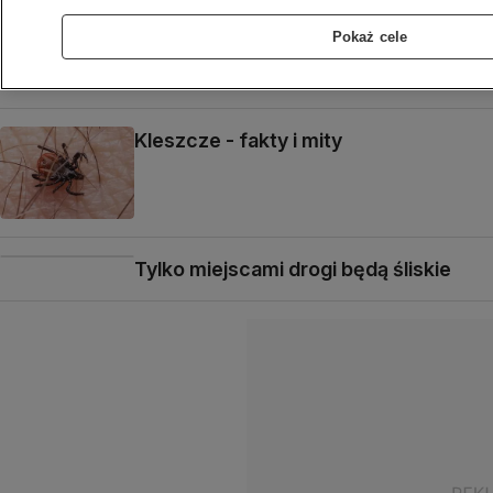
Ile snu tak naprawdę potrzebujesz?
Pokaż cele
Kleszcze - fakty i mity
Tylko miejscami drogi będą śliskie