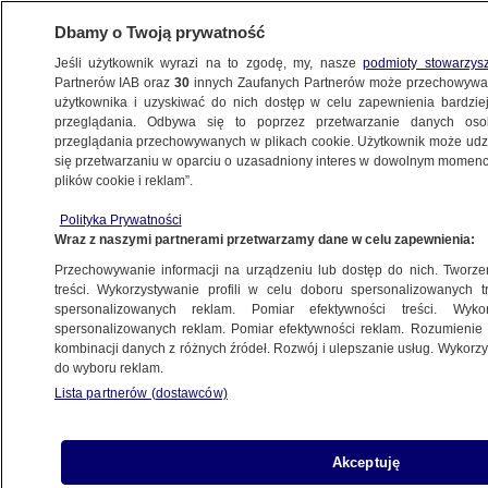
Dbamy o Twoją prywatność
Jeśli użytkownik wyrazi na to zgodę, my, nasze
podmioty stowarzys
Partnerów IAB oraz
30
innych Zaufanych Partnerów może przechowywa
METEO
użytkownika i uzyskiwać do nich dostęp w celu zapewnienia bardzi
przeglądania. Odbywa się to poprzez przetwarzanie danych os
przeglądania przechowywanych w plikach cookie. Użytkownik może udzie
NAJNOWSZE
się przetwarzaniu w oparciu o uzasadniony interes w dowolnym momencie
plików cookie i reklam”.
Pogoda da się nam we znaki. Będzie
padało i grzmiało
Polityka Prywatności
Wraz z naszymi partnerami przetwarzamy dane w celu zapewnienia:
Przechowywanie informacji na urządzeniu lub dostęp do nich. Tworzeni
Dieta pudełkowa - sanepid ma
treści. Wykorzystywanie profili w celu doboru spersonalizowanych tr
zastrzeżenia
spersonalizowanych reklam. Pomiar efektywności treści. Wyko
spersonalizowanych reklam. Pomiar efektywności reklam. Rozumienie o
kombinacji danych z różnych źródeł. Rozwój i ulepszanie usług. Wykor
do wyboru reklam.
Lista partnerów (dostawców)
Zginęło 10 osób, 10 tysięcy
ewakuowano
Akceptuję