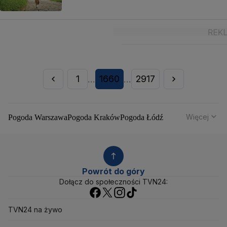
1
1660
2917
...
...
Więcej
Pogoda Warszawa
Pogoda Kraków
Pogoda Łódź
Pogoda Wrocław
Pogoda Poznań
Pogoda Gdańsk
Pogoda Szczecin
Pogoda Bydgoszcz
Pogoda Lublin
Pogoda Białystok
Pogoda Katowice
Pogoda Kielce
Pogoda Olsztyn
Pogoda Opole
Pogoda Rzeszów
Powrót do góry
Pogoda Toruń
Pogoda Gorzów Wielkopolski
Dołącz do społeczności TVN24:
Pogoda Zielona Góra
Pogoda Zakopane
Pogoda Gdynia
Pogoda Łomża
Pogoda Płock
TVN24 na żywo
Pogoda Chałupy
Pogoda Ostrów Wielkopolski
Pogoda Mikołajki
Pogoda Ostrowiec Świętokrzyski