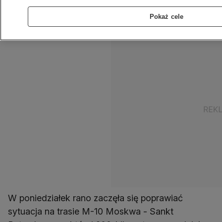
intensywnej śnieżycy. Część kierowców
Pokaż cele
spędziła tam ponad trzy dni.
W poniedziałek rano zaczęła się poprawiać
sytuacja na trasie M-10 Moskwa - Sankt