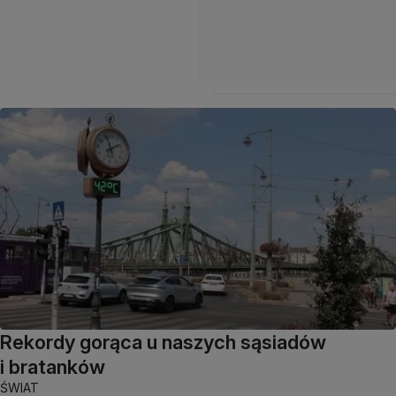
Rekordy gorąca u naszych sąsiadów
i bratanków
ŚWIAT