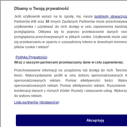
Dbamy o Twoją prywatność
Jeśli użytkownik wyrazi na to zgodę, my, nasze
podmioty stowarzys
Partnerów IAB oraz
30
innych Zaufanych Partnerów może przechowywa
METEO
użytkownika i uzyskiwać do nich dostęp w celu zapewnienia bardzi
przeglądania. Odbywa się to poprzez przetwarzanie danych os
przeglądania przechowywanych w plikach cookie. Użytkownik może udzie
NAJNOWSZE
się przetwarzaniu w oparciu o uzasadniony interes w dowolnym momencie
plików cookie i reklam”.
Korek-gigant drgnął. Stali w nim ponad trzy
Polityka Prywatności
dni
Wraz z naszymi partnerami przetwarzamy dane w celu zapewnienia:
Przechowywanie informacji na urządzeniu lub dostęp do nich. Tworzeni
3.12.2012, 11:43
treści. Wykorzystywanie profili w celu doboru spersonalizowanych tr
spersonalizowanych reklam. Pomiar efektywności treści. Wyko
spersonalizowanych reklam. Pomiar efektywności reklam. Rozumienie o
Udostępnij
kombinacji danych z różnych źródeł. Rozwój i ulepszanie usług. Wykor
do wyboru reklam.
Dopiero w poniedziałek zaczął się
Lista partnerów (dostawców)
rozładowywać niemal 200-kilometrowy korek,
który utworzył się na trasie Moskwa-Sankt
Petersburg. Tysiące pojazdów, głównie
Akceptuję
ciężarówek, utknęły w nim po czwartkowej