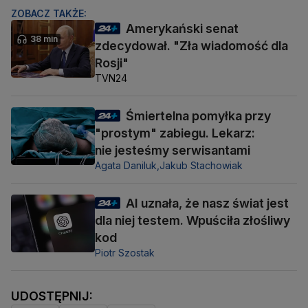
ZOBACZ TAKŻE:
Amerykański senat
38 min
zdecydował. "Zła wiadomość dla
Rosji"
TVN24
Śmiertelna pomyłka przy
"prostym" zabiegu. Lekarz:
nie jesteśmy serwisantami
Agata Daniluk,
Jakub Stachowiak
AI uznała, że nasz świat jest
dla niej testem. Wpuściła złośliwy
kod
Piotr Szostak
UDOSTĘPNIJ: