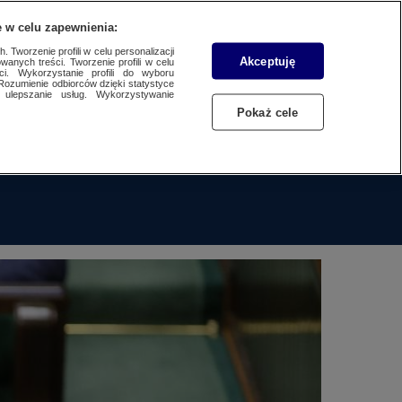
 w celu zapewnienia:
 Tworzenie profili w celu personalizacji
Akceptuję
wanych treści. Tworzenie profili w celu
BIZNES
Dzień dobry!
ci. Wykorzystanie profili do wyboru
Rozumienie odbiorców dzięki statystyce
Jedno konto do wszystkich usług
ulepszanie usług. Wykorzystywanie
WYBORY
Pokaż cele
ZALOGUJ SIĘ
SAMORZĄDOWE 2024
Zarejestruj się
SPORT
KONKRET24
KONTAKT24
TOTERAZ
OPINIE
ATAK ROSJI NA UKRAINĘ
SZKŁO KONTAKTOWE