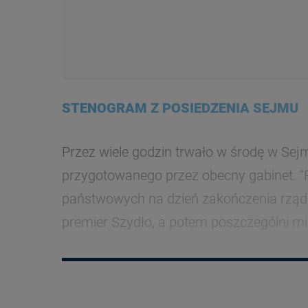
STENOGRAM Z POSIEDZENIA SEJMU
Przez wiele godzin trwało w środę w Sej
przygotowanego przez obecny gabinet. "Ra
państwowych na dzień zakończenia rządó
premier Szydło, a potem poszczególni mi