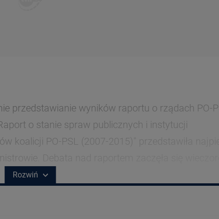
mie przedstawianie wyników raportu o rządach PO-P
port o stanie spraw publicznych i instytucji
w koalicji PO-PSL (2007-2015)" przedstawiła najpi
nistrowie. Debata nad raportem zaczęła się wieczo
Rozwiń