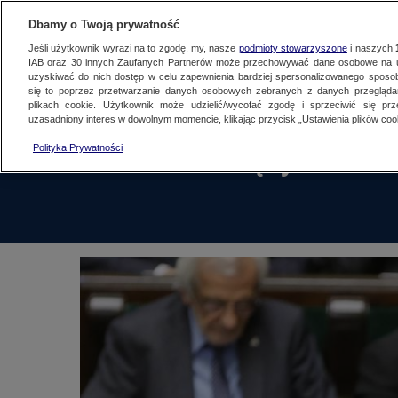
NAJNOWSZE
FAKTY
TVN24 GO
Dbamy o Twoją prywatność
Jeśli użytkownik wyrazi na to zgodę, my, nasze
podmioty stowarzyszone
i naszych
IAB oraz
30
innych Zaufanych Partnerów może przechowywać dane osobowe na ur
uzyskiwać do nich dostęp w celu zapewnienia bardziej spersonalizowanego sposo
się to poprzez przetwarzanie danych osobowych zebranych z danych przegląd
plikach cookie. Użytkownik może udzielić/wycofać zgodę i sprzeciwić się pr
uzasadniony interes w dowolnym momencie, klikając przycisk „Ustawienia plików cook
Polityka Prywatności
PiS ocenia rządy PO-PS