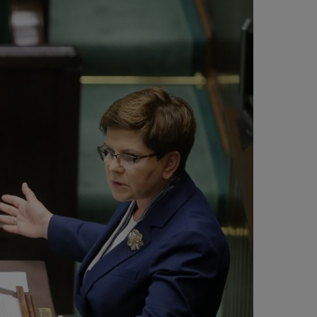
CIEKAWOSTKI
PROGRAMY
RAPORTY
TVN24 УКРАЇНСЬКОЮ
МОВОЮ