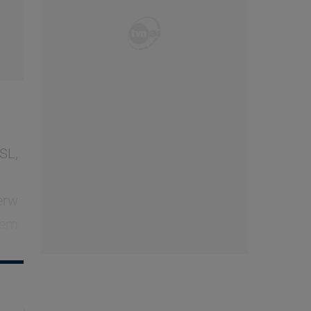
SL,
erw
rem.