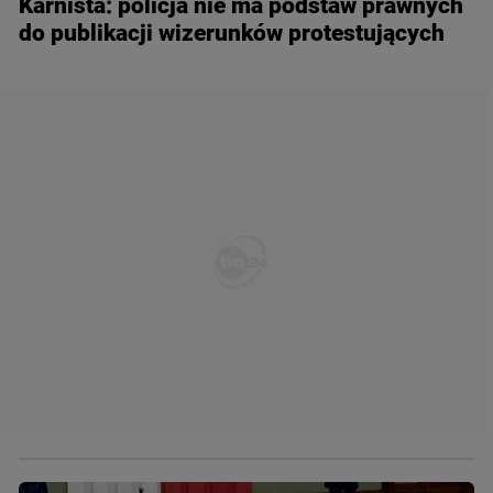
Karnista: policja nie ma podstaw prawnych
do publikacji wizerunków protestujących