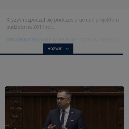
BIAŁYSTOK
TVN24 УКРАЇНСЬКОЮ МОВОЮ
Kryzys rozpoczął się podczas prac nad projektem
WIĘCEJ
budżetu na 2017 rok.
GROŹBA CENZURY W SEJMIE - CZYTAJ WIĘCEJ
KANAŁY
Rozwiń
REGULAMIN SERWISU
POLITYKA PRYWATNOŚCI
Copyright (C) 1997-2025 Korzystanie z materiałów redakcyjnych TVN S.A. / TVN Media Sp. z
o.o. wymaga wcześniejszej zgody TVN S.A./ TVN Media Sp. z o.o. oraz zawarcia stosownej
umowy licencyjnej. Na podstawie art. 25 ust. 1 pkt. 1 b) ustawy o prawie autorskim i prawach
pokrewnych TVN S.A. / TVN Media Sp. z o.o. wyraźnie zastrzega, że dalsze
rozpowszechnianie artykułów zamieszczonych w programach oraz na stronach
internetowych TVN S.A. / TVN Media Sp. z o.o. jest zabronione.