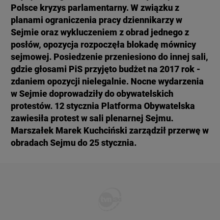
Polsce kryzys parlamentarny. W związku z
KUJAWSKO-POMORSKIE
TOTERAZ
planami ograniczenia pracy dziennikarzy w
Sejmie oraz wykluczeniem z obrad jednego z
LUBLIN
OPINIE
posłów, opozycja rozpoczęła blokadę mównicy
sejmowej. Posiedzenie przeniesiono do innej sali,
gdzie głosami PiS przyjęto budżet na 2017 rok -
LUBUSKIE
ATAK ROSJI NA UKRAINĘ
zdaniem opozycji nielegalnie. Nocne wydarzenia
w Sejmie doprowadziły do obywatelskich
OLSZTYN
SZKŁO KONTAKTOWE
protestów. 12 stycznia Platforma Obywatelska
zawiesiła protest w sali plenarnej Sejmu.
Marszałek Marek Kuchciński zarządził przerwę w
OPOLE
CIEKAWOSTKI
obradach Sejmu do 25 stycznia.
RZESZÓW
PROGRAMY
SZCZECIN
RAPORTY