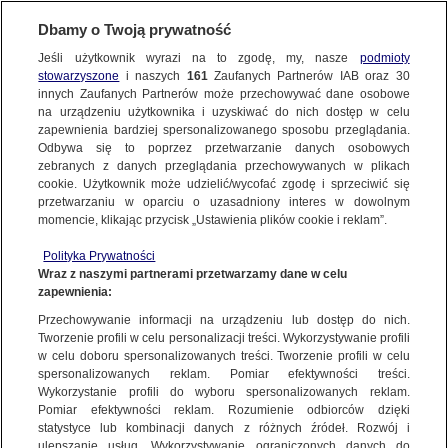
Dbamy o Twoją prywatność
Jeśli użytkownik wyrazi na to zgodę, my, nasze
podmioty
stowarzyszone
i naszych
161
Zaufanych Partnerów IAB oraz
30
NAJNOWSZE
innych Zaufanych Partnerów może przechowywać dane osobowe
na urządzeniu użytkownika i uzyskiwać do nich dostęp w celu
zapewnienia bardziej spersonalizowanego sposobu przeglądania.
Dzień dobry!
FAKTY
Odbywa się to poprzez przetwarzanie danych osobowych
Jedno konto do wszystkich usług
zebranych z danych przeglądania przechowywanych w plikach
cookie. Użytkownik może udzielić/wycofać zgodę i sprzeciwić się
przetwarzaniu w oparciu o uzasadniony interes w dowolnym
TVN24 GO
momencie, klikając przycisk „Ustawienia plików cookie i reklam”.
ZALOGUJ SIĘ
Polityka Prywatności
POLSKA
Wraz z naszymi partnerami przetwarzamy dane w celu
zapewnienia:
Zarejestruj się
Przechowywanie informacji na urządzeniu lub dostęp do nich.
ŚWIAT
Tworzenie profili w celu personalizacji treści. Wykorzystywanie profili
w celu doboru spersonalizowanych treści. Tworzenie profili w celu
spersonalizowanych reklam. Pomiar efektywności treści.
miasta:
Wykorzystanie profili do wyboru spersonalizowanych reklam.
WARSZAWA
Pomiar efektywności reklam. Rozumienie odbiorców dzięki
Kryzys sejmowy
statystyce lub kombinacji danych z różnych źródeł. Rozwój i
ulepszanie usług. Wykorzystywanie ograniczonych danych do