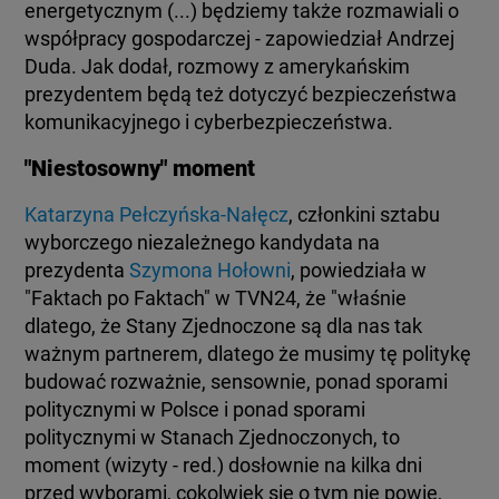
BIAŁYSTOK
energetycznym (...) będziemy także rozmawiali o
TVN24 УКРАЇНСЬКОЮ МОВОЮ
współpracy gospodarczej - zapowiedział Andrzej
Duda. Jak dodał, rozmowy z amerykańskim
prezydentem będą też dotyczyć bezpieczeństwa
WIĘCEJ
komunikacyjnego i cyberbezpieczeństwa.
"Niestosowny" moment
KANAŁY
Katarzyna Pełczyńska-Nałęcz
, członkini sztabu
REGULAMIN SERWISU
wyborczego niezależnego kandydata na
prezydenta
Szymona Hołowni
, powiedziała w
"Faktach po Faktach" w TVN24, że "właśnie
POLITYKA PRYWATNOŚCI
dlatego, że Stany Zjednoczone są dla nas tak
ważnym partnerem, dlatego że musimy tę politykę
budować rozważnie, sensownie, ponad sporami
Copyright (C) 1997-2025 Korzystanie z materiałów redakcyjnych TVN S.A. / TVN Media Sp. z
politycznymi w Polsce i ponad sporami
o.o. wymaga wcześniejszej zgody TVN S.A./ TVN Media Sp. z o.o. oraz zawarcia stosownej
politycznymi w Stanach Zjednoczonych, to
umowy licencyjnej. Na podstawie art. 25 ust. 1 pkt. 1 b) ustawy o prawie autorskim i prawach
pokrewnych TVN S.A. / TVN Media Sp. z o.o. wyraźnie zastrzega, że dalsze
moment (wizyty - red.) dosłownie na kilka dni
rozpowszechnianie artykułów zamieszczonych w programach oraz na stronach
przed wyborami, cokolwiek się o tym nie powie,
internetowych TVN S.A. / TVN Media Sp. z o.o. jest zabronione.