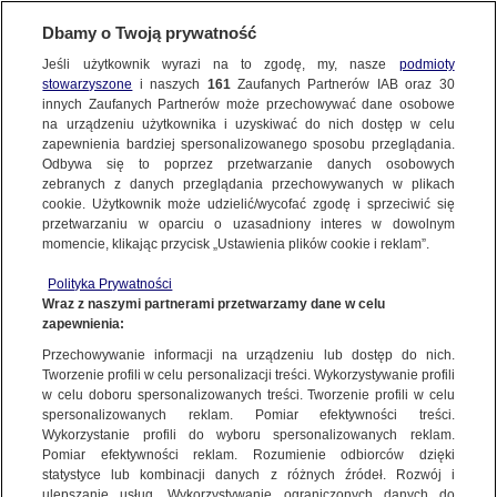
Dbamy o Twoją prywatność
Jeśli użytkownik wyrazi na to zgodę, my, nasze
podmioty
stowarzyszone
i naszych
161
Zaufanych Partnerów IAB oraz
30
NAJNOWSZE
innych Zaufanych Partnerów może przechowywać dane osobowe
na urządzeniu użytkownika i uzyskiwać do nich dostęp w celu
zapewnienia bardziej spersonalizowanego sposobu przeglądania.
Dzień dobry!
FAKTY
Odbywa się to poprzez przetwarzanie danych osobowych
Jedno konto do wszystkich usług
zebranych z danych przeglądania przechowywanych w plikach
cookie. Użytkownik może udzielić/wycofać zgodę i sprzeciwić się
przetwarzaniu w oparciu o uzasadniony interes w dowolnym
TVN24 GO
momencie, klikając przycisk „Ustawienia plików cookie i reklam”.
ZALOGUJ SIĘ
Polityka Prywatności
POLSKA
Wraz z naszymi partnerami przetwarzamy dane w celu
zapewnienia:
Zarejestruj się
Przechowywanie informacji na urządzeniu lub dostęp do nich.
Pełczyńska-Nałęcz: moment wizyty prezydenta Dudy w USA niestosowny
ŚWIAT
Tworzenie profili w celu personalizacji treści. Wykorzystywanie profili
TVN24
w celu doboru spersonalizowanych treści. Tworzenie profili w celu
spersonalizowanych reklam. Pomiar efektywności treści.
miasta:
Wykorzystanie profili do wyboru spersonalizowanych reklam.
WARSZAWA
Pomiar efektywności reklam. Rozumienie odbiorców dzięki
TVN24
|
WYBORY PREZYDENCKIE 2020
statystyce lub kombinacji danych z różnych źródeł. Rozwój i
ulepszanie usług. Wykorzystywanie ograniczonych danych do