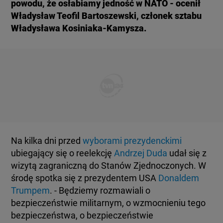
powodu, że osłabiamy jedność w NATO - ocenił
KUJAWSKO-POMORSKIE
TOTERAZ
Władysław Teofil Bartoszewski, członek sztabu
Władysława Kosiniaka-Kamysza.
LUBLIN
OPINIE
LUBUSKIE
ATAK ROSJI NA UKRAINĘ
OLSZTYN
SZKŁO KONTAKTOWE
OPOLE
CIEKAWOSTKI
Na kilka dni przed
wyborami prezydenckimi
ubiegający się o reelekcję
Andrzej Duda
udał się z
RZESZÓW
wizytą zagraniczną do Stanów Zjednoczonych. W
PROGRAMY
środę spotka się z prezydentem USA
Donaldem
Trumpem
. - Będziemy rozmawiali o
SZCZECIN
RAPORTY
bezpieczeństwie militarnym, o wzmocnieniu tego
bezpieczeństwa, o bezpieczeństwie