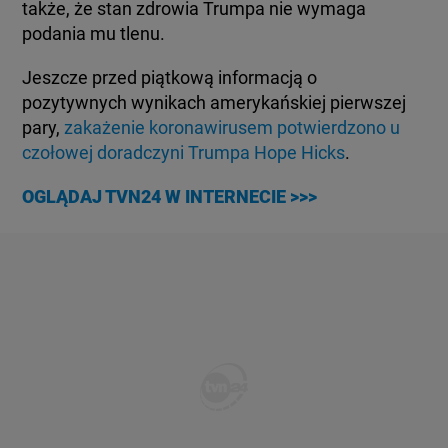
także, że stan zdrowia Trumpa nie wymaga
KUJAWSKO-POMORSKIE
TOTERAZ
podania mu tlenu.
Jeszcze przed piątkową informacją o
LUBLIN
OPINIE
pozytywnych wynikach amerykańskiej pierwszej
pary,
zakażenie koronawirusem potwierdzono u
LUBUSKIE
ATAK ROSJI NA UKRAINĘ
czołowej doradczyni Trumpa Hope Hicks
.
OGLĄDAJ TVN24 W INTERNECIE >>>
OLSZTYN
SZKŁO KONTAKTOWE
OPOLE
CIEKAWOSTKI
RZESZÓW
PROGRAMY
SZCZECIN
RAPORTY