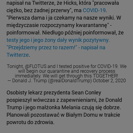
napisał na Twitterze, że Hicks, która "pracowała
ciężko, bez żadnej przerwy", ma
COVID-19
.
"Pierwsza dama i ja czekamy na nasze wyniki. W
międzyczasie rozpoczynamy kwarantannę" -
poinformował. Niedługo później poinformował, że
testy jego i jego żony dały wynik pozytywny.
"Przejdziemy przez to razem!" - napisał na
Twitterze
.
Tonight,
@FLOTUS
and I tested positive for COVID-19. We
will begin our quarantine and recovery process
immediately. We will get through this TOGETHER!
— Donald J. Trump (@realDonaldTrump)
October 2, 2020
Osobisty lekarz prezydenta Sean Conley
pospieszył wówczas z zapewnieniami, że Donald
Trump i jego małżonka Melania czują się dobrze.
Planowali pozostawać w Białym Domu w trakcie
powrotu do zdrowia.