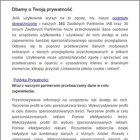
Dbamy o Twoją prywatność
TVN24
|
WYBORY PREZYDENCKIE W USA 2020
Jeśli użytkownik wyrazi na to zgodę, my, nasze
podmioty
stowarzyszone
i naszych
161
Zaufanych Partnerów IAB oraz
30
NAJNOWSZE
Kolejne osoby z otoczenia Trumpa
innych Zaufanych Partnerów może przechowywać dane osobowe
z koronawirusem. Wśród nich szef jego
na urządzeniu użytkownika i uzyskiwać do nich dostęp w celu
zapewnienia bardziej spersonalizowanego sposobu przeglądania.
kampanii
Dzień dobry!
FAKTY
Odbywa się to poprzez przetwarzanie danych osobowych
Jedno konto do wszystkich usług
zebranych z danych przeglądania przechowywanych w plikach
3 PAŹDZIERNIKA
 2020
 14:45
cookie. Użytkownik może udzielić/wycofać zgodę i sprzeciwić się
przetwarzaniu w oparciu o uzasadniony interes w dowolnym
TVN24 GO
momencie, klikając przycisk „Ustawienia plików cookie i reklam”.
ZALOGUJ SIĘ
Polityka Prywatności
POLSKA
Wraz z naszymi partnerami przetwarzamy dane w celu
Przybywa osób z bliskiego otoczenia
zapewnienia:
Zarejestruj się
amerykańskiego prezydenta Donalda Trumpa, u
Przechowywanie informacji na urządzeniu lub dostęp do nich.
których stwierdzono zakażenie koronawirusem.
ŚWIAT
Tworzenie profili w celu personalizacji treści. Wykorzystywanie profili
CNN przekazała, że pozytywny wynik ma Bill
w celu doboru spersonalizowanych treści. Tworzenie profili w celu
spersonalizowanych reklam. Pomiar efektywności treści.
Stepien, szef kampanii wyborczej ubiegającego
miasta:
Wykorzystanie profili do wyboru spersonalizowanych reklam.
się o reelekcję prezydenta USA, a także
WARSZAWA
Pomiar efektywności reklam. Rozumienie odbiorców dzięki
Kellyanne Conway, była współpracowniczka
statystyce lub kombinacji danych z różnych źródeł. Rozwój i
ulepszanie usług. Wykorzystywanie ograniczonych danych do