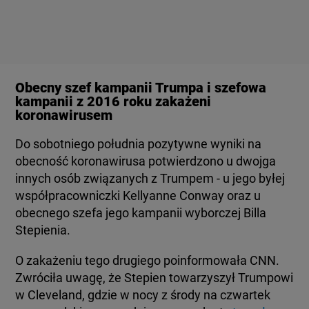
BIAŁYSTOK
TVN24 УКРАЇНСЬКОЮ МОВОЮ
WIĘCEJ
Obecny szef kampanii Trumpa i szefowa
kampanii z 2016 roku zakażeni
KANAŁY
koronawirusem
Do sobotniego południa pozytywne wyniki na
REGULAMIN SERWISU
obecność koronawirusa potwierdzono u dwojga
innych osób związanych z Trumpem - u jego byłej
POLITYKA PRYWATNOŚCI
współpracowniczki Kellyanne Conway oraz u
obecnego szefa jego kampanii wyborczej Billa
Stepienia.
Copyright (C) 1997-2025 Korzystanie z materiałów redakcyjnych TVN S.A. / TVN Media Sp. z
o.o. wymaga wcześniejszej zgody TVN S.A./ TVN Media Sp. z o.o. oraz zawarcia stosownej
O zakażeniu tego drugiego poinformowała CNN.
umowy licencyjnej. Na podstawie art. 25 ust. 1 pkt. 1 b) ustawy o prawie autorskim i prawach
Zwróciła uwagę, że Stepien towarzyszył Trumpowi
pokrewnych TVN S.A. / TVN Media Sp. z o.o. wyraźnie zastrzega, że dalsze
w Cleveland, gdzie w nocy z środy na czwartek
rozpowszechnianie artykułów zamieszczonych w programach oraz na stronach
internetowych TVN S.A. / TVN Media Sp. z o.o. jest zabronione.