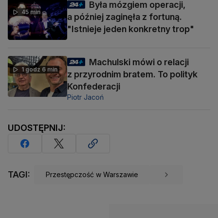
Była mózgiem operacji,
45 min
a później zaginęła z fortuną.
"Istnieje jeden konkretny trop"
Machulski mówi o relacji
1 godz 6 min
z przyrodnim bratem. To polityk
Konfederacji
Piotr Jacoń
UDOSTĘPNIJ:
TAGI:
Przestępczość w Warszawie