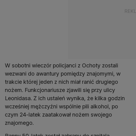
W sobotni wieczór policjanci z Ochoty zostali
wezwani do awantury pomiędzy znajomymi, w
trakcie której jeden z nich miał ranić drugiego
nożem. Funkcjonariusze zjawili się przy ulicy
Leonidasa. Z ich ustaleń wynika, że kilka godzin
wcześniej mężczyźni wspólnie pili alkohol, po
czym 24-latek zaatakował nożem swojego
znajomego.
Ranny 50-latek został zabrany do szpitala.