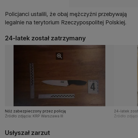
Policjanci ustalili, że obaj mężczyźni przebywają
legalnie na terytorium Rzeczypospolitej Polskiej.
24-latek został zatrzymany
Nóż zabezpieczony przez policję
24-latek zos
Źródło zdjęcia: KRP Warszawa III
Źródło zdjęci
Usłyszał zarzut