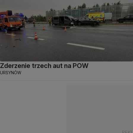
Akcja w kilku województwach, zatrzymali
sześć osób
ŚRÓDMIEŚCIE