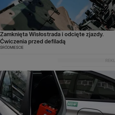
Zamknięta Wisłostrada i odcięte zjazdy.
Ćwiczenia przed defiladą
ŚRÓDMIEŚCIE