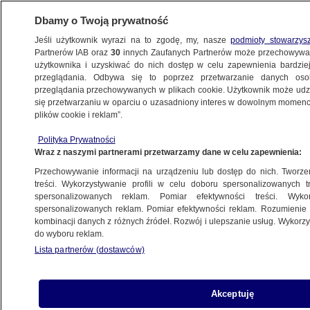
Dbamy o Twoją prywatność
Jeśli użytkownik wyrazi na to zgodę, my, nasze
podmioty stowarzys
Partnerów IAB oraz
30
innych Zaufanych Partnerów może przechowywa
WARSZAWA
użytkownika i uzyskiwać do nich dostęp w celu zapewnienia bardzi
przeglądania. Odbywa się to poprzez przetwarzanie danych os
przeglądania przechowywanych w plikach cookie. Użytkownik może udzie
WŁOCHY
się przetwarzaniu w oparciu o uzasadniony interes w dowolnym momencie
plików cookie i reklam”.
Pili alkohol, jeden ranił drugiego nożem
Polityka Prywatności
Wraz z naszymi partnerami przetwarzamy dane w celu zapewnienia:
18.06.2025, 21:04
Przechowywanie informacji na urządzeniu lub dostęp do nich. Tworzeni
treści. Wykorzystywanie profili w celu doboru spersonalizowanych tr
Posłuchaj artykułu
spersonalizowanych reklam. Pomiar efektywności treści. Wyko
Czyta lektor AI
spersonalizowanych reklam. Pomiar efektywności reklam. Rozumienie o
kombinacji danych z różnych źródeł. Rozwój i ulepszanie usług. Wykor
do wyboru reklam.
Lista partnerów (dostawców)
Akceptuję