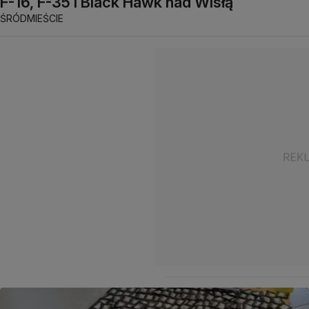
F-16, F-35 i Black Hawk nad Wisłą
ŚRÓDMIEŚCIE