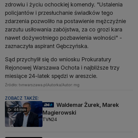
zdrowiu i życiu ochockiej komendy. "Ustalenia
policjantów i przesłuchanie świadków tego
zdarzenia pozwoliło na postawienie mężczyźnie
zarzutu usiłowania zabójstwa, za co grozi kara
nawet dożywotniego pozbawienia wolności" -
zaznaczyła aspirant Gębczyńska.
Sąd przychylił się do wniosku Prokuratury
Rejonowej Warszawa Ochota i najbliższe trzy
miesiące 24-latek spędzi w areszcie.
Źródło: tvnwarszawa.pl
Autorka/Autor: mg
ZOBACZ TAKŻE:
Waldemar Żurek, Marek
44 min
Magierowski
TVN24