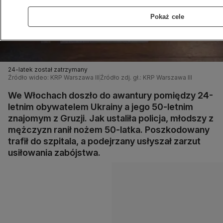
Pokaż cele
24-latek został zatrzymany
Źródło wideo: KRP Warszawa III
Źródło zdj. gł.: KRP Warszawa III
We Włochach doszło do awantury pomiędzy 24-
letnim obywatelem Ukrainy a jego 50-letnim
znajomym z Gruzji. Jak ustaliła policja, młodszy z
mężczyzn ranił nożem 50-latka. Poszkodowany
trafił do szpitala, a podejrzany usłyszał zarzut
usiłowania zabójstwa.