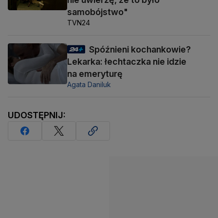
samobójstwo"
TVN24
Spóźnieni kochankowie?
Lekarka: łechtaczka nie idzie
na emeryturę
Agata Daniluk
UDOSTĘPNIJ: