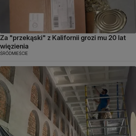
Za "przekąski" z Kalifornii grozi mu 20 lat
więzienia
ŚRÓDMIEŚCIE