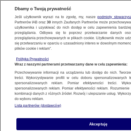
Dbamy o Twoją prywatność
Jeśli użytkownik wyrazi na to zgodę, my, nasze
podmioty stowarzys
Partnerów IAB oraz
30
innych Zaufanych Partnerów może przechowywa
WARSZAWA
użytkownika i uzyskiwać do nich dostęp w celu zapewnienia bardzi
przeglądania. Odbywa się to poprzez przetwarzanie danych os
przeglądania przechowywanych w plikach cookie. Użytkownik może udzie
ULICE
się przetwarzaniu w oparciu o uzasadniony interes w dowolnym momencie
plików cookie i reklam”.
Fotoradarów więcej, wykroczeń mniej.
Polityka Prywatności
Od początku roku zarejestrowały ponad 80
Wraz z naszymi partnerami przetwarzamy dane w celu zapewnienia:
tysięcy naruszeń
Przechowywanie informacji na urządzeniu lub dostęp do nich. Tworzeni
treści. Wykorzystywanie profili w celu doboru spersonalizowanych tr
12.11.2021, 09:28
spersonalizowanych reklam. Pomiar efektywności treści. Wyko
spersonalizowanych reklam. Pomiar efektywności reklam. Rozumienie o
kombinacji danych z różnych źródeł. Rozwój i ulepszanie usług. Wykor
Udostępnij
do wyboru reklam.
Lista partnerów (dostawców)
Akceptuję