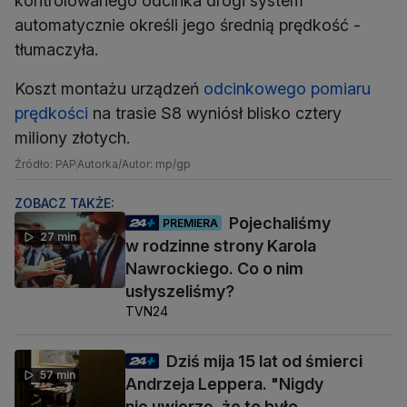
kontrolowanego odcinka drogi system
automatycznie określi jego średnią prędkość -
tłumaczyła.
Koszt montażu urządzeń
odcinkowego pomiaru
prędkości
na trasie S8 wyniósł blisko cztery
miliony złotych.
Źródło: PAP
Autorka/Autor: mp/gp
ZOBACZ TAKŻE:
Pojechaliśmy
PREMIERA
27 min
w rodzinne strony Karola
Nawrockiego. Co o nim
usłyszeliśmy?
TVN24
Dziś mija 15 lat od śmierci
57 min
Andrzeja Leppera. "Nigdy
nie uwierzę, że to było