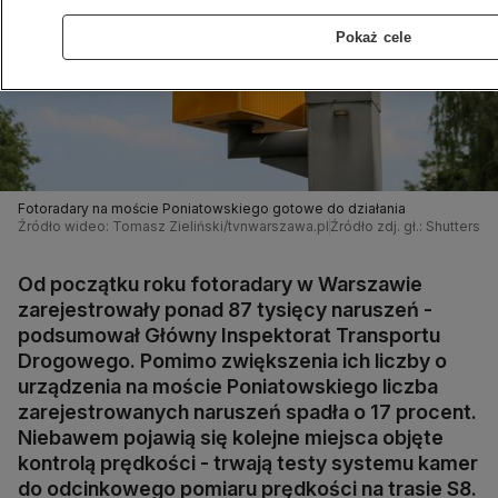
Pokaż cele
Fotoradary na moście Poniatowskiego gotowe do działania
Źródło wideo: Tomasz Zieliński/tvnwarszawa.pl
Źródło zdj. gł.: Shuttersto
Od początku roku fotoradary w Warszawie
zarejestrowały ponad 87 tysięcy naruszeń -
podsumował Główny Inspektorat Transportu
Drogowego. Pomimo zwiększenia ich liczby o
urządzenia na moście Poniatowskiego liczba
zarejestrowanych naruszeń spadła o 17 procent.
Niebawem pojawią się kolejne miejsca objęte
kontrolą prędkości - trwają testy systemu kamer
do odcinkowego pomiaru prędkości na trasie S8.