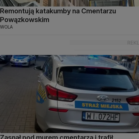
Remontują katakumby na Cmentarzu
Powązkowskim
WOLA
Zasnął pod murem cmentarza i trafił