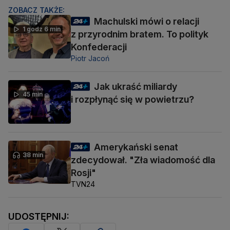
ZOBACZ TAKŻE:
Machulski mówi o relacji
1 godz 6 min
z przyrodnim bratem. To polityk
Konfederacji
Piotr Jacoń
Jak ukraść miliardy
45 min
i rozpłynąć się w powietrzu?
Amerykański senat
38 min
zdecydował. "Zła wiadomość dla
Rosji"
TVN24
UDOSTĘPNIJ: