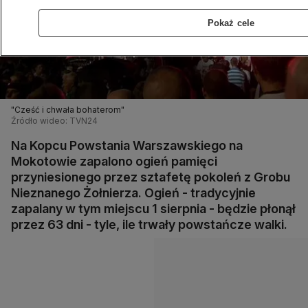
Pokaż cele
"Cześć i chwała bohaterom"
Źródło wideo: TVN24
Na Kopcu Powstania Warszawskiego na
Mokotowie zapalono ogień pamięci
przyniesionego przez sztafetę pokoleń z Grobu
Nieznanego Żołnierza. Ogień - tradycyjnie
zapalany w tym miejscu 1 sierpnia - będzie płonął
przez 63 dni - tyle, ile trwały powstańcze walki.