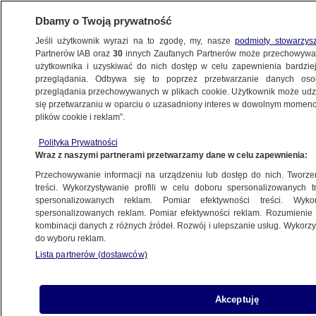
Dbamy o Twoją prywatność
Jeśli użytkownik wyrazi na to zgodę, my, nasze
podmioty stowarzys
Partnerów IAB oraz
30
innych Zaufanych Partnerów może przechowywa
WARSZAWA
użytkownika i uzyskiwać do nich dostęp w celu zapewnienia bardzi
przeglądania. Odbywa się to poprzez przetwarzanie danych os
przeglądania przechowywanych w plikach cookie. Użytkownik może udzie
NAJNOWSZE
się przetwarzaniu w oparciu o uzasadniony interes w dowolnym momencie
plików cookie i reklam”.
Ogień pamięci na Kopcu Powstania. Będzie
Polityka Prywatności
płonął 63 dni
Wraz z naszymi partnerami przetwarzamy dane w celu zapewnienia:
Przechowywanie informacji na urządzeniu lub dostęp do nich. Tworzeni
1.08.2014, 22:00
treści. Wykorzystywanie profili w celu doboru spersonalizowanych tr
spersonalizowanych reklam. Pomiar efektywności treści. Wyko
spersonalizowanych reklam. Pomiar efektywności reklam. Rozumienie o
Udostępnij
kombinacji danych z różnych źródeł. Rozwój i ulepszanie usług. Wykor
do wyboru reklam.
Lista partnerów (dostawców)
Akceptuję