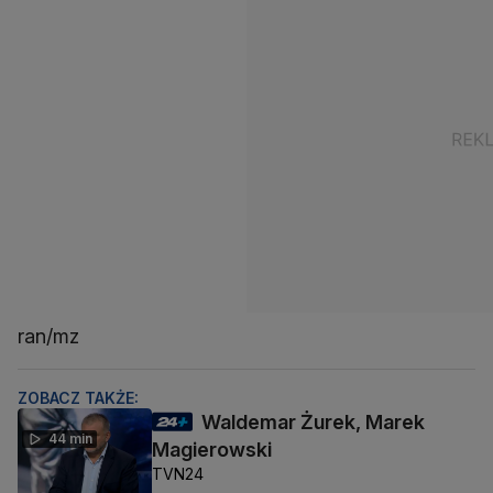
ran/mz
ZOBACZ TAKŻE:
Waldemar Żurek, Marek
44 min
Magierowski
TVN24