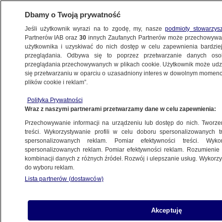
Dbamy o Twoją prywatność
Jeśli użytkownik wyrazi na to zgodę, my, nasze
podmioty stowarzys
Partnerów IAB oraz
30
innych Zaufanych Partnerów może przechowywa
WARSZAWA
użytkownika i uzyskiwać do nich dostęp w celu zapewnienia bardzi
przeglądania. Odbywa się to poprzez przetwarzanie danych os
przeglądania przechowywanych w plikach cookie. Użytkownik może udzie
NAJNOWSZE
się przetwarzaniu w oparciu o uzasadniony interes w dowolnym momencie
plików cookie i reklam”.
Kontrola i dymisja. Gronkiewicz-Waltz
Polityka Prywatności
o biurowcu przy starówce
Wraz z naszymi partnerami przetwarzamy dane w celu zapewnienia:
Przechowywanie informacji na urządzeniu lub dostęp do nich. Tworzeni
4.11.2013, 12:59
treści. Wykorzystywanie profili w celu doboru spersonalizowanych tr
spersonalizowanych reklam. Pomiar efektywności treści. Wyko
spersonalizowanych reklam. Pomiar efektywności reklam. Rozumienie o
Udostępnij
kombinacji danych z różnych źródeł. Rozwój i ulepszanie usług. Wykor
do wyboru reklam.
Lista partnerów (dostawców)
Akceptuję