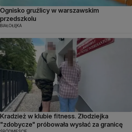
Ognisko gruźlicy w warszawskim
przedszkolu
BIAŁOŁĘKA
Kradzież w klubie fitness. Złodziejka
"zdobycze" próbowała wysłać za granicę
ŚRÓDMIEŚCIE