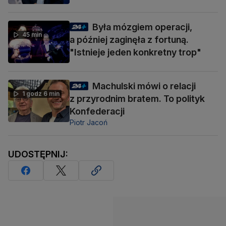
Była mózgiem operacji,
45 min
a później zaginęła z fortuną.
"Istnieje jeden konkretny trop"
Machulski mówi o relacji
1 godz 6 min
z przyrodnim bratem. To polityk
Konfederacji
Piotr Jacoń
UDOSTĘPNIJ: