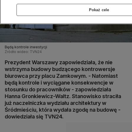
Pokaż cele
Będą kontrole inwestycji
Źródło wideo: TVN24
Prezydent Warszawy zapowiedziała, że nie
wstrzyma budowy budzącego kontrowersje
biurowca przy placu Zamkowym. - Natomiast
będą kontrole i wyciągane konsekwencje w
stosunku do pracowników - zapowiedziała
Hanna Gronkiewicz-Waltz. Stanowisko straciła
już naczelniczka wydziału architektury w
Śródmieściu, która wydała zgodę na budowę -
dowiedziała się TVN24.