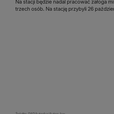
Na stacji będzie nadal pracować załoga mi
trzech osób. Na stację przybyli 26 paździe
Źródło: PAP
Autorka/Autor: kw