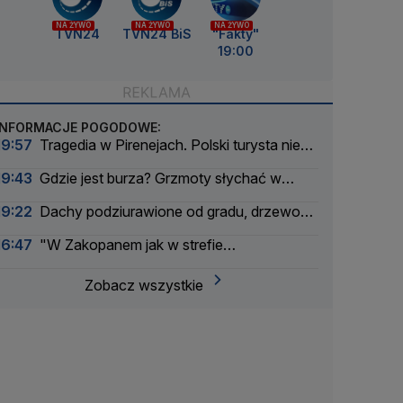
NA ŻYWO
NA ŻYWO
NA ŻYWO
TVN24
TVN24 BiS
"Fakty"
19:00
INFORMACJE POGODOWE:
19:57
Tragedia w Pirenejach. Polski turysta nie
żyje
19:43
Gdzie jest burza? Grzmoty słychać w
ośmiu województwach
19:22
Dachy podziurawione od gradu, drzewo
spadło na samochód
16:47
"W Zakopanem jak w strefie
zwrotnikowej"
Zobacz wszystkie