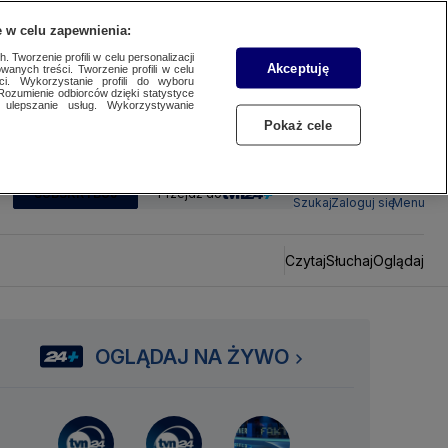
 w celu zapewnienia:
 Tworzenie profili w celu personalizacji
Akceptuję
wanych treści. Tworzenie profili w celu
ci. Wykorzystanie profili do wyboru
Rozumienie odbiorców dzięki statystyce
ulepszanie usług. Wykorzystywanie
Pokaż cele
SUBSKRYBUJ
Przejdź do
Szukaj
Zaloguj się
Menu
Czytaj
Słuchaj
Oglądaj
OGLĄDAJ NA ŻYWO