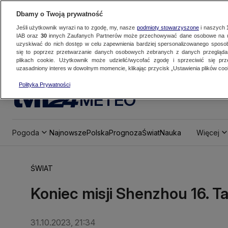
Dbamy o Twoją prywatność
Jeśli użytkownik wyrazi na to zgodę, my, nasze
podmioty stowarzyszone
i naszych
IAB oraz
30
innych Zaufanych Partnerów może przechowywać dane osobowe na ur
uzyskiwać do nich dostęp w celu zapewnienia bardziej spersonalizowanego sposo
się to poprzez przetwarzanie danych osobowych zebranych z danych przegląd
plikach cookie. Użytkownik może udzielić/wycofać zgodę i sprzeciwić się pr
uzasadniony interes w dowolnym momencie, klikając przycisk „Ustawienia plików cook
Polityka Prywatności
METEO
Pogoda
Najnowsze
Polska
Prognoza
Świat
Nauka
Więcej
ŚWIAT
Koniec misji Shenzhou 16. Ta
31.10.2023, 21:34