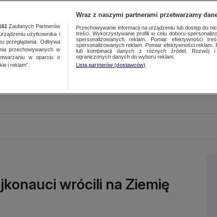
Wraz z naszymi partnerami przetwarzamy dane
161
Zaufanych Partnerów
Przechowywanie informacji na urządzeniu lub dostęp do nich.
treści. Wykorzystywanie profili w celu doboru spersonalizo
ządzeniu użytkownika i
spersonalizowanych reklam. Pomiar efektywności treś
bu przeglądania. Odbywa
spersonalizowanych reklam. Pomiar efektywności reklam. 
ania przechowywanych w
lub kombinacji danych z różnych źródeł. Rozwój i 
ograniczonych danych do wyboru reklam.
zetwarzaniu w oparciu o
ie i reklam”.
Lista partnerów (dostawców)
jkonauci wrócili na Ziemię