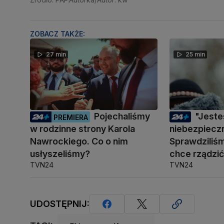
ZOBACZ TAKŻE:
27 min
25 min
Pojechaliśmy
"Jest
PREMIERA
w rodzinne strony Karola
niebezpiecz
Nawrockiego. Co o nim
Sprawdziliśm
usłyszeliśmy?
chce rządzi
TVN24
TVN24
UDOSTĘPNIJ: