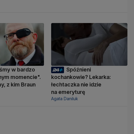
eśmy w bardzo
Spóźnieni
nym momencie".
kochankowie? Lekarka:
y, z kim Braun
łechtaczka nie idzie
ć
na emeryturę
Agata Daniluk