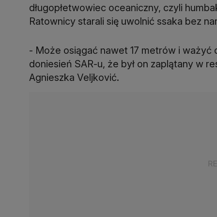
długopłetwowiec oceaniczny, czyli humbak
Ratownicy starali się uwolnić ssaka bez na
- Może osiągać nawet 17 metrów i ważyć d
doniesień SAR-u, że był on zaplątany w res
Agnieszka Veljković.