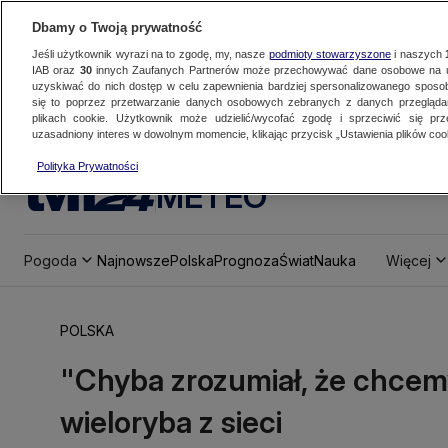
Dbamy o Twoją prywatność
Jeśli użytkownik wyrazi na to zgodę, my, nasze
podmioty stowarzyszone
i naszych
IAB oraz
30
innych Zaufanych Partnerów może przechowywać dane osobowe na ur
uzyskiwać do nich dostęp w celu zapewnienia bardziej spersonalizowanego sposo
się to poprzez przetwarzanie danych osobowych zebranych z danych przegląd
plikach cookie. Użytkownik może udzielić/wycofać zgodę i sprzeciwić się pr
uzasadniony interes w dowolnym momencie, klikając przycisk „Ustawienia plików cook
Polityka Prywatności
METEO
Pogoda
Najnowsze
Polska
Prognoza
Świat
Nauka
Więcej
POLSKA
"Chyba zrozumiał, że chcem
wieloryba z sieci