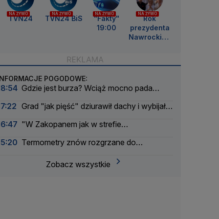
NA ŻYWO
NA ŻYWO
NA ŻYWO
NA ŻYWO
TVN24
TVN24 BiS
"Fakty"
Rok
19:00
prezydenta
Nawrockieg
o
INFORMACJE POGODOWE:
18:54
Gdzie jest burza? Wciąż mocno pada
deszcz
17:22
Grad "jak pięść" dziurawił dachy i wybijał
szyby
16:47
"W Zakopanem jak w strefie
zwrotnikowej"
15:20
Termometry znów rozgrzane do
czerwoności. Gdzie jest najgoręcej
Zobacz wszystkie