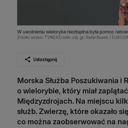
W uwolnieniu wieloryba niezbędna była pomoc rato
Źródło wideo: TVN24
Źródło zdj. gł.: Rafał Rusek / EUR
Udostępnij
Morska Służba Poszukiwania i 
o wielorybie, który miał zaplątać
Międzyzdrojach. Na miejscu kilk
służb. Zwierzę, które okazało s
co można zaobserwować na nag