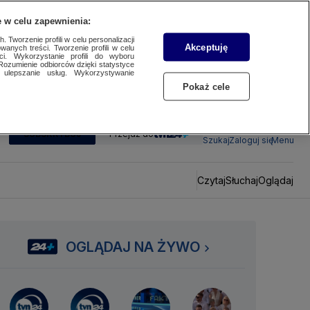
 w celu zapewnienia:
 Tworzenie profili w celu personalizacji
Akceptuję
wanych treści. Tworzenie profili w celu
ci. Wykorzystanie profili do wyboru
Rozumienie odbiorców dzięki statystyce
ulepszanie usług. Wykorzystywanie
Pokaż cele
SUBSKRYBUJ
Przejdź do
Szukaj
Zaloguj się
Menu
Czytaj
Słuchaj
Oglądaj
OGLĄDAJ NA ŻYWO