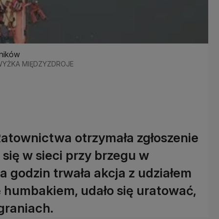
wników
OZWYŻKA MIĘDZYZDROJE
Ratownictwa otrzymała zgłoszenie
 się w sieci przy brzegu w
a godzin trwała akcja z udziałem
ię humbakiem, udało się uratować,
raniach.