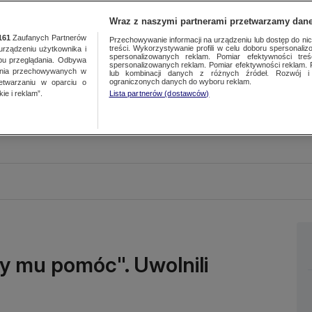
Wraz z naszymi partnerami przetwarzamy dane
161
Zaufanych Partnerów
Przechowywanie informacji na urządzeniu lub dostęp do nich.
treści. Wykorzystywanie profili w celu doboru spersonalizo
ządzeniu użytkownika i
spersonalizowanych reklam. Pomiar efektywności treś
bu przeglądania. Odbywa
spersonalizowanych reklam. Pomiar efektywności reklam. 
ania przechowywanych w
lub kombinacji danych z różnych źródeł. Rozwój i 
ograniczonych danych do wyboru reklam.
zetwarzaniu w oparciu o
ie i reklam”.
Lista partnerów (dostawców)
y mu pomóc". Uwolnili