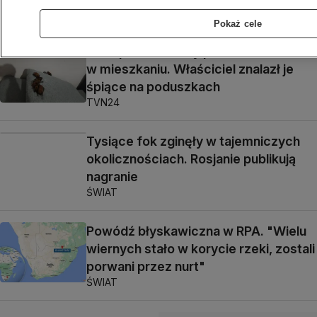
SMOG
Pokaż cele
Nietoperze chciały przezimować
w mieszkaniu. Właściciel znalazł je
śpiące na poduszkach
TVN24
Tysiące fok zginęły w tajemniczych
okolicznościach. Rosjanie publikują
nagranie
ŚWIAT
Powódź błyskawiczna w RPA. "Wielu
wiernych stało w korycie rzeki, zostali
porwani przez nurt"
ŚWIAT