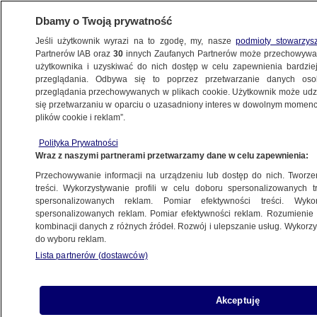
Dbamy o Twoją prywatność
Jeśli użytkownik wyrazi na to zgodę, my, nasze
podmioty stowarzys
Partnerów IAB oraz
30
innych Zaufanych Partnerów może przechowywa
METEO
użytkownika i uzyskiwać do nich dostęp w celu zapewnienia bardzi
przeglądania. Odbywa się to poprzez przetwarzanie danych os
przeglądania przechowywanych w plikach cookie. Użytkownik może udzie
NAJNOWSZE
się przetwarzaniu w oparciu o uzasadniony interes w dowolnym momencie
plików cookie i reklam”.
Co łączy reportera TVN24 BiS, Toma
Hanksa i Stephena Hawkinga? Coś
Polityka Prywatności
Wraz z naszymi partnerami przetwarzamy dane w celu zapewnienia:
"fantastycznego"
CIEKAWOSTKI
Przechowywanie informacji na urządzeniu lub dostęp do nich. Tworzeni
treści. Wykorzystywanie profili w celu doboru spersonalizowanych tr
spersonalizowanych reklam. Pomiar efektywności treści. Wyko
Międzykontynentalny teleskop zbada
spersonalizowanych reklam. Pomiar efektywności reklam. Rozumienie o
kombinacji danych z różnych źródeł. Rozwój i ulepszanie usług. Wykor
początki Wszechświata
do wyboru reklam.
NAUKA
Lista partnerów (dostawców)
Gęsta "mgła" sparaliżowała Londyn,
Akceptuję
zabiła tysiące ludzi