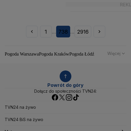
1
738
2916
...
...
Więcej
Pogoda Warszawa
Pogoda Kraków
Pogoda Łódź
Pogoda Wrocław
Pogoda Poznań
Pogoda Gdańsk
Pogoda Szczecin
Pogoda Bydgoszcz
Pogoda Lublin
Pogoda Białystok
Pogoda Katowice
Pogoda Kielce
Pogoda Olsztyn
Pogoda Opole
Pogoda Rzeszów
Powrót do góry
Pogoda Toruń
Pogoda Gorzów Wielkopolski
Dołącz do społeczności TVN24:
Pogoda Zielona Góra
Pogoda Zakopane
Pogoda Gdynia
Pogoda Łomża
Pogoda Płock
TVN24 na żywo
Pogoda Chałupy
Pogoda Ostrów Wielkopolski
Pogoda Mikołajki
Pogoda Ostrowiec Świętokrzyski
TVN24 BiS na żywo
Pogoda Starachowice
Pogoda Świnoujście