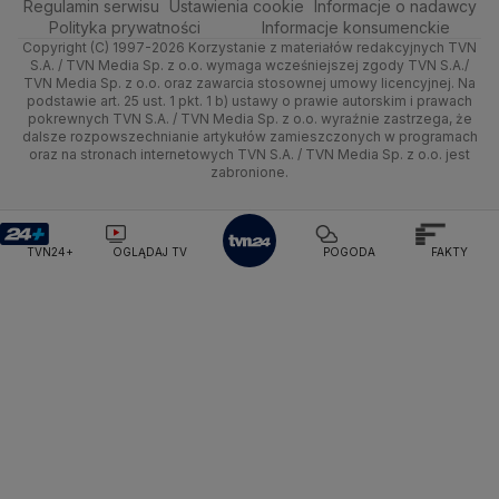
Regulamin serwisu
Podróże
Ustawienia cookie
Informacje o nadawcy
Ciekawostki
Pogoda Gąski
Pogoda Płońsk
Pogoda Rawicz
Wrocław
Dla firm
Sporty zimowe
Polityka
Wyślij zgłoszenie
Dzień Dobry TVN
Centrum pomocy
Polityka prywatności
Informacje konsumenckie
Pogoda Łeba
Pogoda Puck
Pogoda Chorzów
Copyright (C) 1997-2026 Korzystanie z materiałów redakcyjnych TVN
Smog
Quizy
Kielce
Handel
Lekkoatletyka
Zdrowie
Uwaga TVN
Pogoda Kartuzy
Test zgodności
Pogoda Wołomin
Pogoda Kluczbork
S.A. / TVN Media Sp. z o.o. wymaga wcześniejszej zgody TVN S.A./
TVN Media Sp. z o.o. oraz zawarcia stosownej umowy licencyjnej. Na
Pogoda Radomsko
Pogoda Bochnia
Pogoda Brodnica
podstawie art. 25 ust. 1 pkt. 1 b) ustawy o prawie autorskim i prawach
Kujawsko-pomorskie
Ze świata
Siatkówka
Tech
HGTV
Oglądaj na TV
Pogoda Krynica Morska
Pogoda Kutno
pokrewnych TVN S.A. / TVN Media Sp. z o.o. wyraźnie zastrzega, że
dalsze rozpowszechnianie artykułów zamieszczonych w programach
Pogoda Gniezno
Pogoda Jelenia Góra
Lublin
Tech
F1
Nauka
TVN Turbo
Zrealizuj voucher
oraz na stronach internetowych TVN S.A. / TVN Media Sp. z o.o. jest
Pogoda Sandomierz
Pogoda Tarnowskie Góry
zabronione.
Lubuskie
Moto
Pogoda Kołobrzeg
Rozrywka
Pogoda Kalisz
TVN Style
Pogoda Krynica-Zdrój
Pogoda Szklarska Poręba
Olsztyn
Dla seniora
TVN7
Pogoda Suwałki
Pogoda Radom
TVN24+
OGLĄDAJ TV
POGODA
FAKTY
Opole
Turystyka
TTV
Rzeszów
Szczecin
Białystok