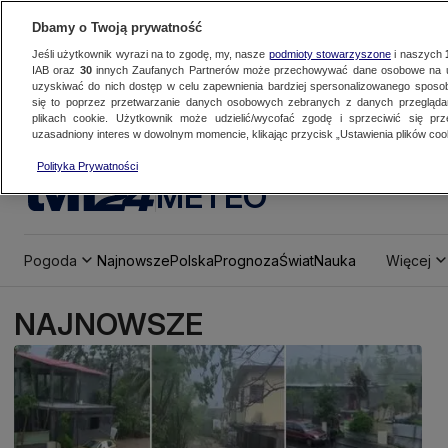
Dbamy o Twoją prywatność
Jeśli użytkownik wyrazi na to zgodę, my, nasze
podmioty stowarzyszone
i naszych
IAB oraz
30
innych Zaufanych Partnerów może przechowywać dane osobowe na ur
uzyskiwać do nich dostęp w celu zapewnienia bardziej spersonalizowanego sposo
się to poprzez przetwarzanie danych osobowych zebranych z danych przegląd
plikach cookie. Użytkownik może udzielić/wycofać zgodę i sprzeciwić się pr
uzasadniony interes w dowolnym momencie, klikając przycisk „Ustawienia plików cook
Polityka Prywatności
METEO
Pogoda
Najnowsze
Polska
Prognoza
Świat
Nauka
Więcej
NAJNOWSZE