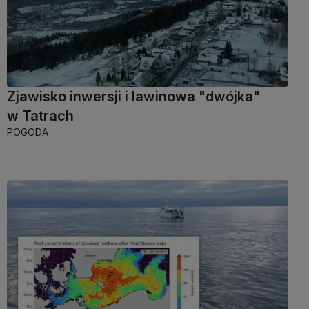
Zjawisko inwersji i lawinowa "dwójka"
w Tatrach
POGODA