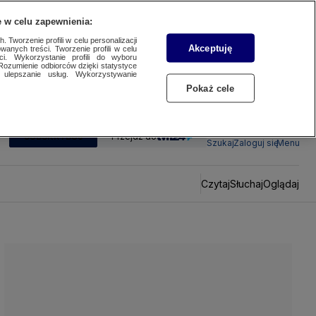
 w celu zapewnienia:
 Tworzenie profili w celu personalizacji
Akceptuję
wanych treści. Tworzenie profili w celu
ci. Wykorzystanie profili do wyboru
Rozumienie odbiorców dzięki statystyce
ulepszanie usług. Wykorzystywanie
Pokaż cele
SUBSKRYBUJ
Przejdź do
Szukaj
Zaloguj się
Menu
Czytaj
Słuchaj
Oglądaj