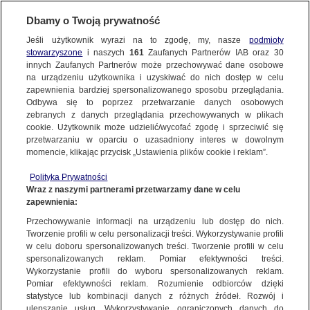
NAJNOWSZE
Dbamy o Twoją prywatność
Jeśli użytkownik wyrazi na to zgodę, my, nasze
podmioty
stowarzyszone
i naszych
161
Zaufanych Partnerów IAB oraz
30
Dzień dobry!
FAKTY
innych Zaufanych Partnerów może przechowywać dane osobowe
Jedno konto do wszystkich usług
na urządzeniu użytkownika i uzyskiwać do nich dostęp w celu
zapewnienia bardziej spersonalizowanego sposobu przeglądania.
Odbywa się to poprzez przetwarzanie danych osobowych
TVN24 GO
zebranych z danych przeglądania przechowywanych w plikach
cookie. Użytkownik może udzielić/wycofać zgodę i sprzeciwić się
ZALOGUJ SIĘ
przetwarzaniu w oparciu o uzasadniony interes w dowolnym
POLSKA
momencie, klikając przycisk „Ustawienia plików cookie i reklam”.
Zarejestruj się
Polityka Prywatności
Wraz z naszymi partnerami przetwarzamy dane w celu
ŚWIAT
zapewnienia:
Przechowywanie informacji na urządzeniu lub dostęp do nich.
miasta:
Tworzenie profili w celu personalizacji treści. Wykorzystywanie profili
WARSZAWA
w celu doboru spersonalizowanych treści. Tworzenie profili w celu
spersonalizowanych reklam. Pomiar efektywności treści.
Wykorzystanie profili do wyboru spersonalizowanych reklam.
PREMIUM
Pomiar efektywności reklam. Rozumienie odbiorców dzięki
WARSZAWA
statystyce lub kombinacji danych z różnych źródeł. Rozwój i
ulepszanie usług. Wykorzystywanie ograniczonych danych do