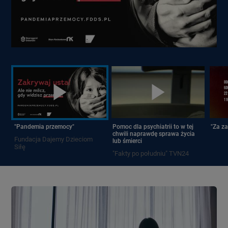
"Pandemia przemocy"
Pomoc dla psychiatrii to w tej
"Za z
chwili naprawdę sprawa życia
Fundacja Dajemy Dzieciom
lub śmierci
Siłę
"Fakty po południu" TVN24