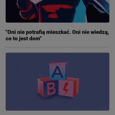
LUBLIN
OPINIE
LUBUSKIE
ATAK ROSJI NA UKRAINĘ
"Oni nie potrafią mieszkać. Oni nie wiedzą,
co to jest dom"
OLSZTYN
SZKŁO KONTAKTOWE
OPOLE
CIEKAWOSTKI
RZESZÓW
PROGRAMY
SZCZECIN
RAPORTY
BIAŁYSTOK
TVN24 УКРАЇНСЬКОЮ МОВОЮ