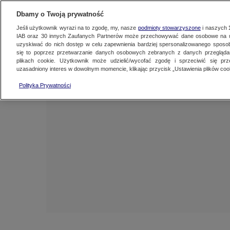
NAJNOWSZE
FAKTY
TVN24 GO
Dbamy o Twoją prywatność
Jeśli użytkownik wyrazi na to zgodę, my, nasze
podmioty stowarzyszone
i naszych
IAB oraz
30
innych Zaufanych Partnerów może przechowywać dane osobowe na ur
uzyskiwać do nich dostęp w celu zapewnienia bardziej spersonalizowanego sposo
się to poprzez przetwarzanie danych osobowych zebranych z danych przegląd
plikach cookie. Użytkownik może udzielić/wycofać zgodę i sprzeciwić się pr
uzasadniony interes w dowolnym momencie, klikając przycisk „Ustawienia plików cook
Polityka Prywatności