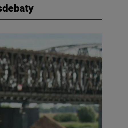
asdebaty
CIEKAWOSTKI
PROGRAMY
RAPORTY
TVN24 УКРАЇНСЬКОЮ
МОВОЮ