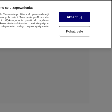
 w celu zapewnienia:
 Tworzenie profili w celu personalizacji
Akceptuję
wanych treści. Tworzenie profili w celu
BIZNES
Dzień dobry!
ci. Wykorzystanie profili do wyboru
Rozumienie odbiorców dzięki statystyce
Jedno konto do wszystkich usług
ulepszanie usług. Wykorzystywanie
WYBORY
Pokaż cele
ZALOGUJ SIĘ
SAMORZĄDOWE 2024
Zarejestruj się
SPORT
KONKRET24
KONTAKT24
TOTERAZ
OPINIE
ATAK ROSJI NA UKRAINĘ
SZKŁO KONTAKTOWE