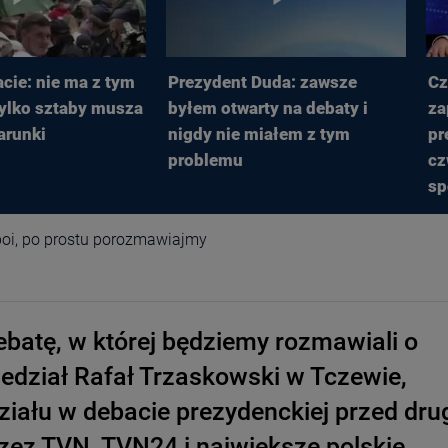
cie: nie ma z tym
Prezydent Duda: zawsze
Cz
tylko sztaby musza
byłem otwarty na debaty i
za
arunki
nigdy nie miałem z tym
pr
problemu
cz
sp
wo
 boi, po prostu porozmawiajmy
batę, w której będziemy rozmawiali o
edział Rafał Trzaskowski w Tczewie,
iału w debacie prezydenckiej przed dru
zez TVN, TVN24 i największe polskie