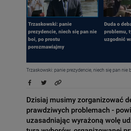
Trzaskowski: panie
Duda o deba
prezydencie, niech się pan nie
problemu, 
boi, po prostu
uzgodnić w
porozmawiajmy
Trzaskowski: panie prezydencie, niech się pan nie
Dzisiaj musimy zorganizować de
prawdziwych problemach - powi
uzasadniając wyrażoną wolę udz
turą wyborów, organizowanej pr