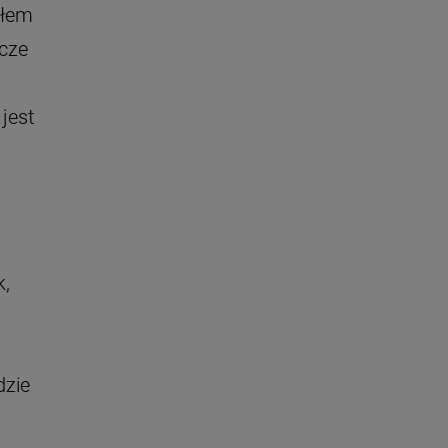
ałem
pcze
jest
k,
dzie