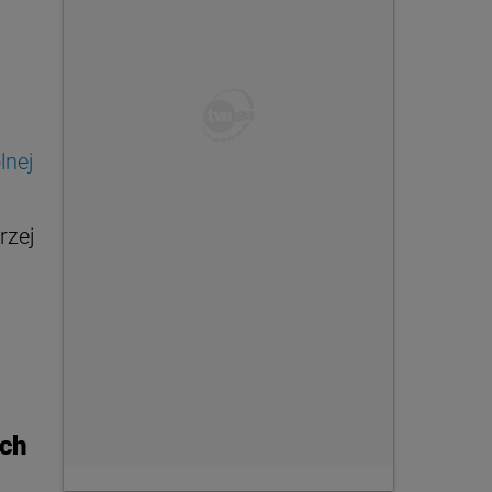
lnej
rzej
ych