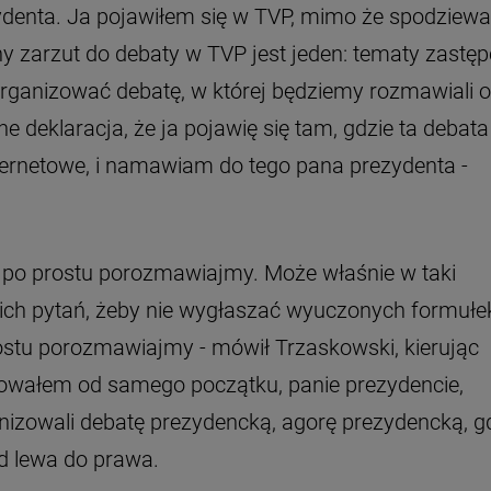
ydenta. Ja pojawiłem się w TVP, mimo że spodziew
ny zarzut do debaty w TVP jest jeden: tematy zastę
organizować debatę, w której będziemy rozmawiali o
deklaracja, że ja pojawię się tam, gdzie ta debata 
nternetowe, i namawiam do tego pana prezydenta -
oi, po prostu porozmawiajmy. Może właśnie w taki
ich pytań, żeby nie wygłaszać wyuczonych formułe
stu porozmawiajmy - mówił Trzaskowski, kierując
nowałem od samego początku, panie prezydencie,
anizowali debatę prezydencką, agorę prezydencką, g
d lewa do prawa.