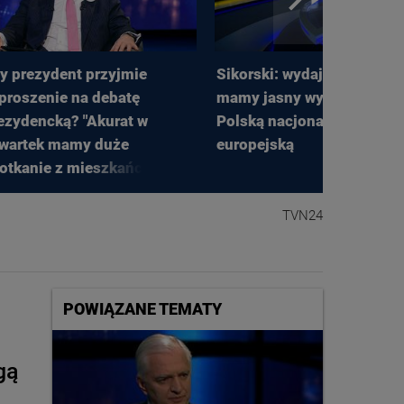
y prezydent przyjmie
Sikorski: wydaje mi się, że
proszenie na debatę
mamy jasny wybór między
ezydencką? "Akurat w
Polską nacjonalistyczną, a
wartek mamy duże
europejską
otkanie z mieszkańcami w
jewództwie lubuskim"
TVN24
POWIĄZANE TEMATY
gą