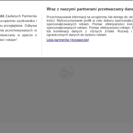
POLSKA
ŚWIAT
WARSZAWA
PREMIUM
METEO
Wraz z naszymi partnerami przetwarzamy dane
161
Zaufanych Partnerów
Przechowywanie informacji na urządzeniu lub dostęp do nich.
treści. Wykorzystywanie profili w celu doboru spersonalizo
ządzeniu użytkownika i
WARSZAWA
spersonalizowanych reklam. Pomiar efektywności treś
LUBLIN
bu przeglądania. Odbywa
spersonalizowanych reklam. Pomiar efektywności reklam. 
ania przechowywanych w
lub kombinacji danych z różnych źródeł. Rozwój i 
ŁÓDŹ
LUBUSKIE
ograniczonych danych do wyboru reklam.
zetwarzaniu w oparciu o
ie i reklam”.
Lista partnerów (dostawców)
KATOWICE
OLSZTYN
KRAKÓW
OPOLE
POZNAŃ
RZESZÓW
WROCŁAW
SZCZECIN
KIELCE
BIAŁYSTOK
KUJAWSKO-
POMORSKIE