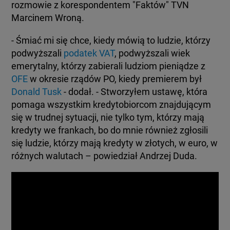
BIAŁYSTOK
rozmowie z korespondentem "Faktów" TVN
TVN24 УКРАЇНСЬКОЮ МОВОЮ
Marcinem Wroną.
- Śmiać mi się chce, kiedy mówią to ludzie, którzy
WIĘCEJ
podwyższali
podatek VAT
, podwyższali wiek
emerytalny, którzy zabierali ludziom pieniądze z
KANAŁY
OFE
w okresie rządów PO, kiedy premierem był
Donald Tusk
- dodał. - Stworzyłem ustawę, która
pomaga wszystkim kredytobiorcom znajdującym
REGULAMIN SERWISU
się w trudnej sytuacji, nie tylko tym, którzy mają
kredyty we frankach, bo do mnie również zgłosili
POLITYKA PRYWATNOŚCI
się ludzie, którzy mają kredyty w złotych, w euro, w
różnych walutach – powiedział Andrzej Duda.
Copyright (C) 1997-2025 Korzystanie z materiałów redakcyjnych TVN S.A. / TVN Media Sp. z
o.o. wymaga wcześniejszej zgody TVN S.A./ TVN Media Sp. z o.o. oraz zawarcia stosownej
umowy licencyjnej. Na podstawie art. 25 ust. 1 pkt. 1 b) ustawy o prawie autorskim i prawach
pokrewnych TVN S.A. / TVN Media Sp. z o.o. wyraźnie zastrzega, że dalsze
rozpowszechnianie artykułów zamieszczonych w programach oraz na stronach
internetowych TVN S.A. / TVN Media Sp. z o.o. jest zabronione.