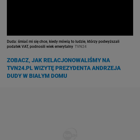
Duda: śmiać mi się chce, kiedy mówią to ludzie, którzy podwyższali
podatek VAT, podnosili wiek emerytalny
TVN24
ZOBACZ, JAK RELACJONOWALIŚMY NA
TVN24.PL WIZYTĘ PREZYDENTA ANDRZEJA
DUDY W BIAŁYM DOMU