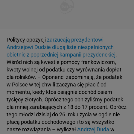
KUJAWSKO-POMORSKIE
TOTERAZ
LUBLIN
OPINIE
Politycy opozycji
zarzucają prezydentowi
LUBUSKIE
ATAK ROSJI NA UKRAINĘ
Andrzejowi Dudzie długą listę niespełnionych
obietnic z poprzedniej kampanii prezydenckiej
.
OLSZTYN
Wśród nich są kwestie pomocy frankowiczom,
SZKŁO KONTAKTOWE
kwoty wolnej od podatku czy wyrównania dopłat
dla rolników. – Oponenci zapominają, że podatek
OPOLE
CIEKAWOSTKI
w Polsce w tej chwili zaczyna się płacić od
momentu, kiedy ktoś osiągnie dochód osiem
RZESZÓW
tysięcy złotych. Oprócz tego obniżyliśmy podatek
PROGRAMY
dla mniej zarabiających z 18 do 17 procent. Oprócz
tego młodzi dzisiaj do 26. roku życia w ogóle nie
SZCZECIN
RAPORTY
płacą podatku dochodowego i to są wszystko
nasze rozwiązania – wyliczał
Andrzej Duda
w