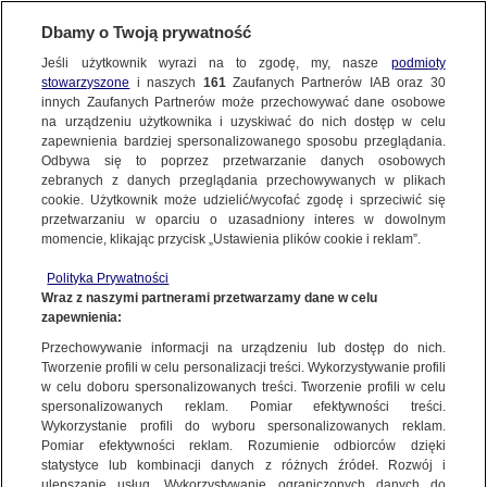
Dbamy o Twoją prywatność
Jeśli użytkownik wyrazi na to zgodę, my, nasze
podmioty
stowarzyszone
i naszych
161
Zaufanych Partnerów IAB oraz
30
NAJNOWSZE
innych Zaufanych Partnerów może przechowywać dane osobowe
na urządzeniu użytkownika i uzyskiwać do nich dostęp w celu
zapewnienia bardziej spersonalizowanego sposobu przeglądania.
Dzień dobry!
FAKTY
Odbywa się to poprzez przetwarzanie danych osobowych
Jedno konto do wszystkich usług
zebranych z danych przeglądania przechowywanych w plikach
cookie. Użytkownik może udzielić/wycofać zgodę i sprzeciwić się
przetwarzaniu w oparciu o uzasadniony interes w dowolnym
TVN24 GO
momencie, klikając przycisk „Ustawienia plików cookie i reklam”.
ZALOGUJ SIĘ
Polityka Prywatności
POLSKA
Wraz z naszymi partnerami przetwarzamy dane w celu
zapewnienia:
Zarejestruj się
Przechowywanie informacji na urządzeniu lub dostęp do nich.
Andrzej Duda: nie zrealizowałem rzeczywiście tego zobowiązania w pełni
ŚWIAT
Tworzenie profili w celu personalizacji treści. Wykorzystywanie profili
TVN24
w celu doboru spersonalizowanych treści. Tworzenie profili w celu
spersonalizowanych reklam. Pomiar efektywności treści.
miasta:
Wykorzystanie profili do wyboru spersonalizowanych reklam.
WARSZAWA
Pomiar efektywności reklam. Rozumienie odbiorców dzięki
TVN24
|
WYBORY PREZYDENCKIE 2020
statystyce lub kombinacji danych z różnych źródeł. Rozwój i
ulepszanie usług. Wykorzystywanie ograniczonych danych do