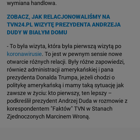
BIAŁYSTOK
wymiana handlowa.
TVN24 УКРАЇНСЬКОЮ МОВОЮ
ZOBACZ, JAK RELACJONOWALIŚMY NA
TVN24.PL WIZYTĘ PREZYDENTA ANDRZEJA
WIĘCEJ
DUDY W BIAŁYM DOMU
- To była wizyta, która była pierwszą wizytą po
KANAŁY
koronawirusie
. To jest w pewnym sensie nowe
otwarcie różnych relacji. Były różne zapowiedzi,
REGULAMIN SERWISU
również administracji amerykańskiej i pana
prezydenta Donalda Trumpa, jeżeli chodzi o
politykę amerykańską i mamy taką sytuację jak
POLITYKA PRYWATNOŚCI
zawsze w życiu: kto pierwszy, ten lepszy –
podkreślił prezydent Andrzej Duda w rozmowie z
korespondentem "Faktów" TVN w Stanach
Copyright (C) 1997-2025 Korzystanie z materiałów redakcyjnych TVN S.A. / TVN Media Sp. z
Zjednoczonych Marcinem Wroną.
o.o. wymaga wcześniejszej zgody TVN S.A./ TVN Media Sp. z o.o. oraz zawarcia stosownej
umowy licencyjnej. Na podstawie art. 25 ust. 1 pkt. 1 b) ustawy o prawie autorskim i prawach
pokrewnych TVN S.A. / TVN Media Sp. z o.o. wyraźnie zastrzega, że dalsze
rozpowszechnianie artykułów zamieszczonych w programach oraz na stronach
internetowych TVN S.A. / TVN Media Sp. z o.o. jest zabronione.