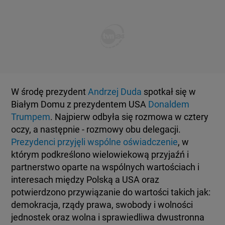
KUJAWSKO-POMORSKIE
TOTERAZ
LUBLIN
OPINIE
LUBUSKIE
ATAK ROSJI NA UKRAINĘ
W środę prezydent
Andrzej Duda
spotkał się w
OLSZTYN
Białym Domu z prezydentem USA
Donaldem
SZKŁO KONTAKTOWE
Trumpem
. Najpierw odbyła się rozmowa w cztery
oczy, a następnie - rozmowy obu delegacji.
OPOLE
CIEKAWOSTKI
Prezydenci przyjęli wspólne oświadczenie
, w
którym podkreślono wielowiekową przyjaźń i
RZESZÓW
partnerstwo oparte na wspólnych wartościach i
PROGRAMY
interesach między Polską a USA oraz
potwierdzono przywiązanie do wartości takich jak:
SZCZECIN
RAPORTY
demokracja, rządy prawa, swobody i wolności
jednostek oraz wolna i sprawiedliwa dwustronna