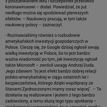
z poszukiwaniem leku i szczepionek przeciwko
koronawirusowi – dodał. Powiedział, że już
niedługo można się spodziewać pierwszych
efektów. – Naukowcy pracują, w tym także
naukowcy polscy – zaznaczył.
- Rozmawialiśmy również o rozbudowie
amerykańskich inwestycji gospodarczych w
Polsce. Cieszę się, że Google dzisiaj ogłosił swoją
wielką inwestycję w Polsce, bo to jest bardzo
ważna wiadomość po tym, jak inwestycję ogłosił
także Microsoft – zwrócił uwagę Andrzej Duda.
Jego zdaniem "to jest efekt bardzo dobrej relacji
polsko-amerykańskiej w ciągu ostatnich lat i
bezpieczeństwa, którego dzięki współpracy ze
Stanami Zjednoczonymi mamy coraz więcej". – Te
działania są realizowane i jestem z tego bardzo
zadowolony, a temu służą tego typu spotkania –
przekonywał i zapowiedział, że w czwartek spotka