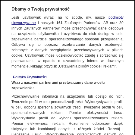
Dbamy o Twoją prywatność
Jeśli użytkownik wyrazi na to zgodę, my, nasze
podmioty
stowarzyszone
i naszych
161
Zaufanych Partnerów IAB oraz
30
NAJNOWSZE
innych Zaufanych Partnerów może przechowywać dane osobowe
na urządzeniu użytkownika i uzyskiwać do nich dostęp w celu
zapewnienia bardziej spersonalizowanego sposobu przeglądania.
Dzień dobry!
FAKTY
Odbywa się to poprzez przetwarzanie danych osobowych
Jedno konto do wszystkich usług
zebranych z danych przeglądania przechowywanych w plikach
cookie. Użytkownik może udzielić/wycofać zgodę i sprzeciwić się
przetwarzaniu w oparciu o uzasadniony interes w dowolnym
TVN24 GO
momencie, klikając przycisk „Ustawienia plików cookie i reklam”.
ZALOGUJ SIĘ
Polityka Prywatności
POLSKA
Wraz z naszymi partnerami przetwarzamy dane w celu
zapewnienia:
Zarejestruj się
Przechowywanie informacji na urządzeniu lub dostęp do nich.
Andrzej Duda: tym razem rzeczywiście żadnych umów nie było
ŚWIAT
Tworzenie profili w celu personalizacji treści. Wykorzystywanie profili
TVN24
w celu doboru spersonalizowanych treści. Tworzenie profili w celu
spersonalizowanych reklam. Pomiar efektywności treści.
miasta:
Wykorzystanie profili do wyboru spersonalizowanych reklam.
WARSZAWA
Pomiar efektywności reklam. Rozumienie odbiorców dzięki
TVN24
|
WYBORY PREZYDENCKIE 2020
statystyce lub kombinacji danych z różnych źródeł. Rozwój i
ulepszanie usług. Wykorzystywanie ograniczonych danych do