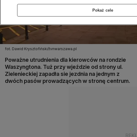
Pokaż cele
fot. Dawid Krysztofiński/tvnwarszawa.pl
Poważne utrudnienia dla kierowców na rondzie
Waszyngtona. Tuż przy wjeździe od strony ul.
Zielenieckiej zapadła sie jezdnia na jednym z
dwóch pasów prowadzących w stronę centrum.