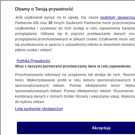
Dbamy o Twoją prywatność
Jeśli użytkownik wyrazi na to zgodę, my, nasze
podmioty stowarzys
Partnerów IAB oraz
30
innych Zaufanych Partnerów może przechowywa
WARSZAWA
użytkownika i uzyskiwać do nich dostęp w celu zapewnienia bardzi
przeglądania. Odbywa się to poprzez przetwarzanie danych os
przeglądania przechowywanych w plikach cookie. Użytkownik może udzie
ULICE
się przetwarzaniu w oparciu o uzasadniony interes w dowolnym momencie
plików cookie i reklam”.
Zapadła się jezdnia na rondzie
Polityka Prywatności
Waszyngtona
Wraz z naszymi partnerami przetwarzamy dane w celu zapewnienia:
Przechowywanie informacji na urządzeniu lub dostęp do nich. Tworzeni
7.10.2011, 19:37
treści. Wykorzystywanie profili w celu doboru spersonalizowanych tr
spersonalizowanych reklam. Pomiar efektywności treści. Wyko
spersonalizowanych reklam. Pomiar efektywności reklam. Rozumienie o
Udostępnij
kombinacji danych z różnych źródeł. Rozwój i ulepszanie usług. Wykor
do wyboru reklam.
Lista partnerów (dostawców)
Akceptuję