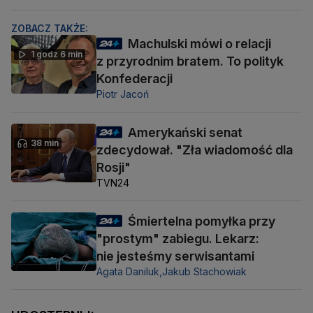
ZOBACZ TAKŻE:
Machulski mówi o relacji
1 godz 6 min
z przyrodnim bratem. To polityk
Konfederacji
Piotr Jacoń
Amerykański senat
38 min
zdecydował. "Zła wiadomość dla
Rosji"
TVN24
Śmiertelna pomyłka przy
"prostym" zabiegu. Lekarz:
nie jesteśmy serwisantami
Agata Daniluk,
Jakub Stachowiak