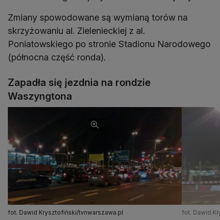
Zmiany spowodowane są wymianą torów na
skrzyżowaniu al. Zielenieckiej z al.
Poniatowskiego po stronie Stadionu Narodowego
(północna część ronda).
Zapadła się jezdnia na rondzie
Waszyngtona
fot. Dawid Krysztofiński/tvnwarszawa.pl
fot. Dawid Kr