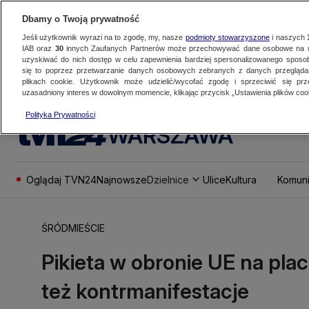
Dbamy o Twoją prywatność
Jeśli użytkownik wyrazi na to zgodę, my, nasze
podmioty stowarzyszone
i naszych
IAB oraz
30
innych Zaufanych Partnerów może przechowywać dane osobowe na ur
uzyskiwać do nich dostęp w celu zapewnienia bardziej spersonalizowanego sposo
się to poprzez przetwarzanie danych osobowych zebranych z danych przegląd
plikach cookie. Użytkownik może udzielić/wycofać zgodę i sprzeciwić się pr
uzasadniony interes w dowolnym momencie, klikając przycisk „Ustawienia plików cook
Polityka Prywatności
WARSZAWA
Oglądaj TVN24
Najnowsze
Dzielnice
Ulice
Kultura
Komuni
ŚRÓDMIEŚCIE
Pikieta w obronie UE na p
też kontrmanifestacje