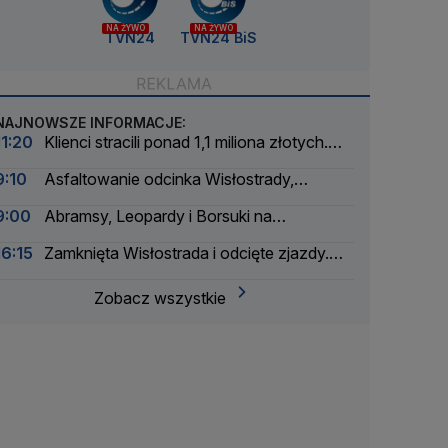
NA ŻYWO
NA ŻYWO
TVN24
TVN24 BiS
NAJNOWSZE INFORMACJE:
11:20
Klienci stracili ponad 1,1 miliona złotych.
Właściciel sklepu oskarżony
9:10
Asfaltowanie odcinka Wisłostrady,
zamknięte dwa pasy
9:00
Abramsy, Leopardy i Borsuki na
Wisłostradzie
16:15
Zamknięta Wisłostrada i odcięte zjazdy.
Ćwiczenia przed defiladą
Zobacz wszystkie