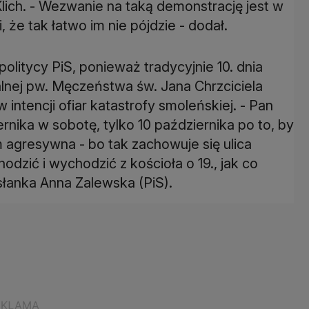
lich. - Wezwanie na taką demonstrację jest w
 że tak łatwo im nie pójdzie - dodał.
politycy PiS, ponieważ tradycyjnie 10. dnia
lnej pw. Męczeństwa św. Jana Chrzciciela
intencji ofiar katastrofy smoleńskiej. - Pan
nika w sobotę, tylko 10 października po to, by
 agresywna - bo tak zachowuje się ulica
hodzić i wychodzić z kościoła o 19., jak co
słanka Anna Zalewska (PiS).