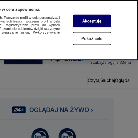
 w celu zapewnienia:
 Tworzenie profili w celu personalizacji
Akceptuję
wanych treści. Tworzenie profili w celu
ci. Wykorzystanie profili do wyboru
Rozumienie odbiorców dzięki statystyce
ulepszanie usług. Wykorzystywanie
Pokaż cele
SUBSKRYBUJ
Przejdź do
Szukaj
Zaloguj się
Menu
Czytaj
Słuchaj
Oglądaj
OGLĄDAJ NA ŻYWO