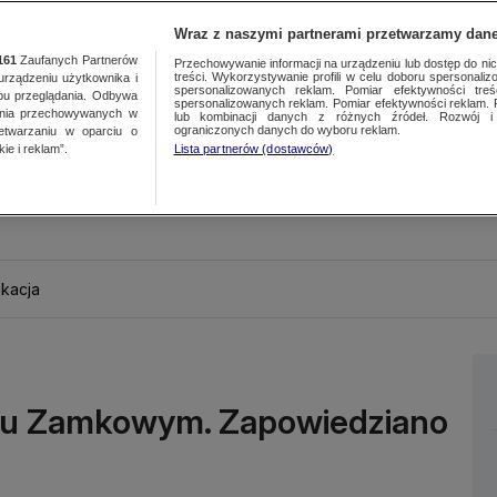
Wraz z naszymi partnerami przetwarzamy dane
161
Zaufanych Partnerów
Przechowywanie informacji na urządzeniu lub dostęp do nich.
treści. Wykorzystywanie profili w celu doboru spersonalizo
ządzeniu użytkownika i
spersonalizowanych reklam. Pomiar efektywności treś
bu przeglądania. Odbywa
spersonalizowanych reklam. Pomiar efektywności reklam. 
ania przechowywanych w
lub kombinacji danych z różnych źródeł. Rozwój i 
ograniczonych danych do wyboru reklam.
zetwarzaniu w oparciu o
ie i reklam”.
Lista partnerów (dostawców)
kacja
lacu Zamkowym. Zapowiedziano