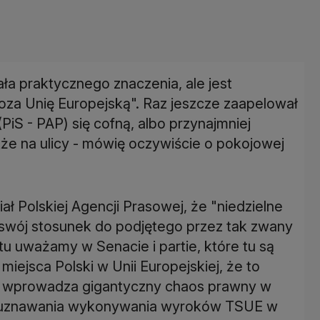
ała praktycznego znaczenia, ale jest
za Unię Europejską". Raz jeszcze zaapelował
PiS - PAP) się cofną, albo przynajmniej
kże na ulicy - mówię oczywiście o pokojowej
ał Polskiej Agencji Prasowej, że "niedzielne
 swój stosunek do podjętego przez tak zwany
tu uważamy w Senacie i partie, które tu są
miejsca Polski w Unii Europejskiej, że to
E i wprowadza gigantyczny chaos prawny w
ę uznawania wykonywania wyroków TSUE w