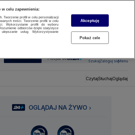
 w celu zapewnienia:
 Tworzenie profili w celu personalizacji
Akceptuję
wanych treści. Tworzenie profili w celu
ci. Wykorzystanie profili do wyboru
Rozumienie odbiorców dzięki statystyce
ulepszanie usług. Wykorzystywanie
Pokaż cele
SUBSKRYBUJ
Przejdź do
Szukaj
Zaloguj się
Menu
Czytaj
Słuchaj
Oglądaj
OGLĄDAJ NA ŻYWO