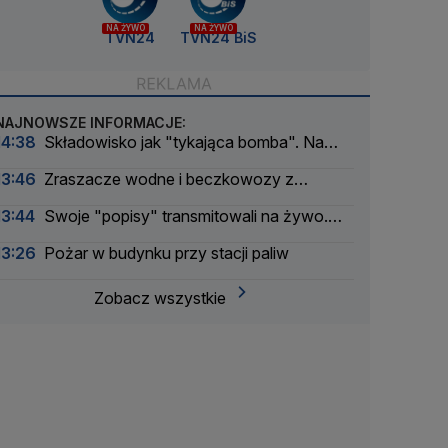
NA ŻYWO
NA ŻYWO
TVN24
TVN24 BiS
NAJNOWSZE INFORMACJE:
14:38
Składowisko jak "tykająca bomba". Na
jego usunięcie potrzeba 200 milionów
13:46
Zraszacze wodne i beczkowozy z
kranówką. Lista lokalizacji
13:44
Swoje "popisy" transmitowali na żywo.
Ostatnią relację przerwali policjanci
13:26
Pożar w budynku przy stacji paliw
Zobacz wszystkie