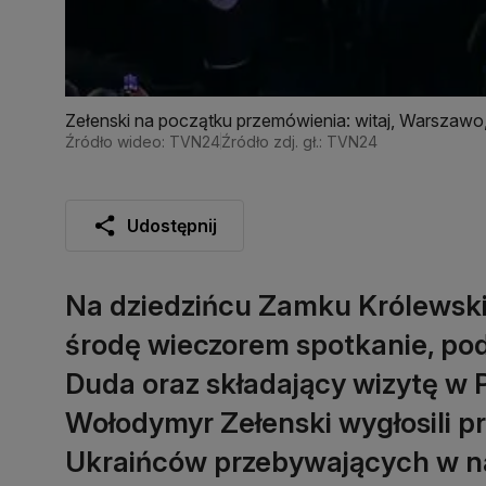
Zełenski na początku przemówienia: witaj, Warszawo, wi
ukraiński!
Źródło wideo: TVN24
Źródło zdj. gł.: TVN24
Udostępnij
Na dziedzińcu Zamku Królewski
środę wieczorem spotkanie, po
Duda oraz składający wizytę w 
Wołodymyr Zełenski wygłosili p
Ukraińców przebywających w na