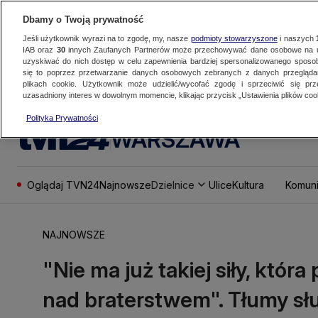
Dbamy o Twoją prywatność
Jeśli użytkownik wyrazi na to zgodę, my, nasze
podmioty stowarzyszone
i naszych
IAB oraz
30
innych Zaufanych Partnerów może przechowywać dane osobowe na ur
uzyskiwać do nich dostęp w celu zapewnienia bardziej spersonalizowanego sposo
się to poprzez przetwarzanie danych osobowych zebranych z danych przegląd
plikach cookie. Użytkownik może udzielić/wycofać zgodę i sprzeciwić się pr
uzasadniony interes w dowolnym momencie, klikając przycisk „Ustawienia plików cook
Polityka Prywatności
WARSZAWA
Oglądaj TVN24
Najnowsze
Dzielnice
Ulice
Kultura
Komuni
NAJNOWSZE
"Nie ma już takiej siły, któr
nad braterstwem". Tłumy sł