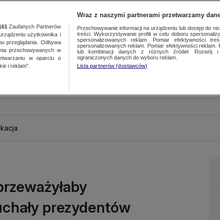
Wraz z naszymi partnerami przetwarzamy dane
161
Zaufanych Partnerów
Przechowywanie informacji na urządzeniu lub dostęp do nich.
treści. Wykorzystywanie profili w celu doboru spersonalizo
ządzeniu użytkownika i
spersonalizowanych reklam. Pomiar efektywności treś
bu przeglądania. Odbywa
spersonalizowanych reklam. Pomiar efektywności reklam. 
ania przechowywanych w
lub kombinacji danych z różnych źródeł. Rozwój i 
ograniczonych danych do wyboru reklam.
zetwarzaniu w oparciu o
ie i reklam”.
Lista partnerów (dostawców)
kacja
a przeważyłaby
uchały prezydentów