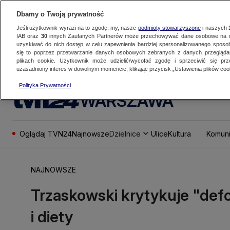
Dbamy o Twoją prywatność
Jeśli użytkownik wyrazi na to zgodę, my, nasze
podmioty stowarzyszone
i naszych
IAB oraz
30
innych Zaufanych Partnerów może przechowywać dane osobowe na ur
uzyskiwać do nich dostęp w celu zapewnienia bardziej spersonalizowanego sposo
się to poprzez przetwarzanie danych osobowych zebranych z danych przegląd
plikach cookie. Użytkownik może udzielić/wycofać zgodę i sprzeciwić się pr
uzasadniony interes w dowolnym momencie, klikając przycisk „Ustawienia plików cook
Polityka Prywatności
WARSZAWA
Oglądaj TVN24
Najnowsze
Dzielnice
Ulice
Kultura
Komuni
NAJNOWSZE
Trzaskowski krytykuje "defo
i diety