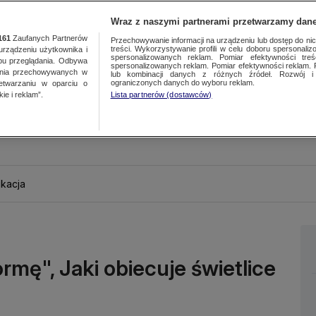
Wraz z naszymi partnerami przetwarzamy dane
161
Zaufanych Partnerów
Przechowywanie informacji na urządzeniu lub dostęp do nich.
treści. Wykorzystywanie profili w celu doboru spersonalizo
ządzeniu użytkownika i
spersonalizowanych reklam. Pomiar efektywności treś
bu przeglądania. Odbywa
spersonalizowanych reklam. Pomiar efektywności reklam. 
ania przechowywanych w
lub kombinacji danych z różnych źródeł. Rozwój i 
ograniczonych danych do wyboru reklam.
zetwarzaniu w oparciu o
ie i reklam”.
Lista partnerów (dostawców)
kacja
rmę", Jaki obiecuje świetlice