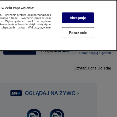
 w celu zapewnienia:
 Tworzenie profili w celu personalizacji
Akceptuję
wanych treści. Tworzenie profili w celu
ci. Wykorzystanie profili do wyboru
Rozumienie odbiorców dzięki statystyce
ulepszanie usług. Wykorzystywanie
Pokaż cele
SUBSKRYBUJ
Przejdź do
Szukaj
Zaloguj się
Menu
Czytaj
Słuchaj
Oglądaj
OGLĄDAJ NA ŻYWO