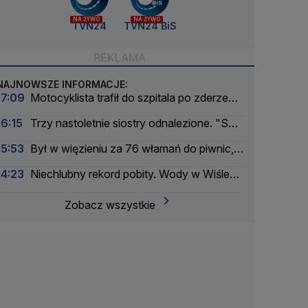
NA ŻYWO
NA ŻYWO
TVN24
TVN24 BiS
NAJNOWSZE INFORMACJE:
17:09
Motocyklista trafił do szpitala po zderzeniu
z busem
16:15
Trzy nastoletnie siostry odnalezione. "Są
bezpieczne"
15:53
Był w więzieniu za 76 włamań do piwnic,
odpowie za 11 kolejnych
14:23
Niechlubny rekord pobity. Wody w Wiśle
coraz mniej
Zobacz wszystkie