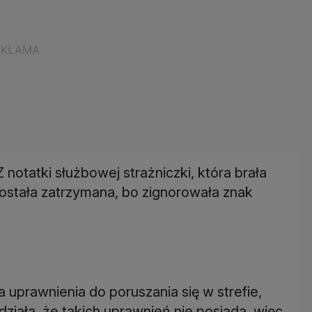
notatki służbowej strażniczki, która brała
 została zatrzymana, bo zignorowała znak
a uprawnienia do poruszania się w strefie,
ziała, że takich uprawnień nie posiada, więc