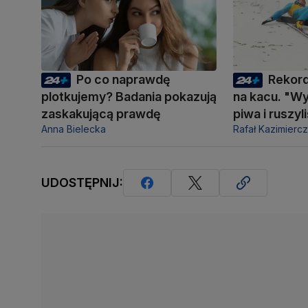
Po co naprawdę
Rekor
plotkujemy? Badania pokazują
na kacu. "Wy
zaskakującą prawdę
piwa i ruszy
Anna Bielecka
Rafał Kazimierc
UDOSTĘPNIJ: