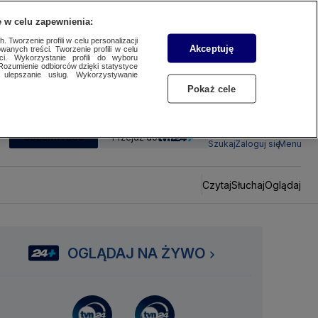
 w celu zapewnienia:
 Tworzenie profili w celu personalizacji
Akceptuję
wanych treści. Tworzenie profili w celu
ci. Wykorzystanie profili do wyboru
Rozumienie odbiorców dzięki statystyce
ulepszanie usług. Wykorzystywanie
Pokaż cele
SUBSKRYBUJ
Przejdź do
Szukaj
Zaloguj się
Menu
Czytaj
Słuchaj
Oglądaj
OGLĄDAJ NA ŻYWO