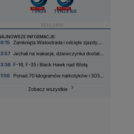
NA ŻYWO
NA ŻYWO
TVN24
TVN24 BiS
NAJNOWSZE INFORMACJE:
16:15
Zamknięta Wisłostrada i odcięte zjazdy.
Ćwiczenia przed defiladą
13:57
Jechali na wakacje, dziewczynka dostała
drgawek. Dramatyczna akcja
13:36
F-16, F-35 i Black Hawk nad Wisłą
11:56
Ponad 70 kilogramów narkotyków i 303
zatrzymanych. Zmasowana akcja policji
Zobacz wszystkie