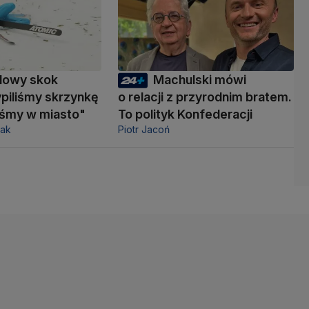
dowy skok
Machulski mówi
piliśmy skrzynkę
o relacji z przyrodnim bratem.
liśmy w miasto"
To polityk Konfederacji
zak
Piotr Jacoń