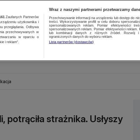
Wraz z naszymi partnerami przetwarzamy dane
161
Zaufanych Partnerów
Przechowywanie informacji na urządzeniu lub dostęp do nich.
treści. Wykorzystywanie profili w celu doboru spersonalizo
ządzeniu użytkownika i
spersonalizowanych reklam. Pomiar efektywności treś
bu przeglądania. Odbywa
spersonalizowanych reklam. Pomiar efektywności reklam. 
ania przechowywanych w
lub kombinacji danych z różnych źródeł. Rozwój i 
ograniczonych danych do wyboru reklam.
zetwarzaniu w oparciu o
ie i reklam”.
Lista partnerów (dostawców)
kacja
i, potrąciła strażnika. Usłyszy