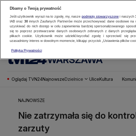
Dbamy o Twoją prywatność
Jeśli użytkownik wyrazi na to zgodę, my, nasze
podmioty stowarzyszone
i naszych
IAB oraz
30
innych Zaufanych Partnerów może przechowywać dane osobowe na ur
uzyskiwać do nich dostęp w celu zapewnienia bardziej spersonalizowanego sposo
się to poprzez przetwarzanie danych osobowych zebranych z danych przegląd
plikach cookie. Użytkownik może udzielić/wycofać zgodę i sprzeciwić się pr
uzasadniony interes w dowolnym momencie, klikając przycisk „Ustawienia plików cook
Polityka Prywatności
WARSZAWA
Oglądaj TVN24
Najnowsze
Dzielnice
Ulice
Kultura
Komuni
NAJNOWSZE
Nie zatrzymała się do kontrol
zarzuty