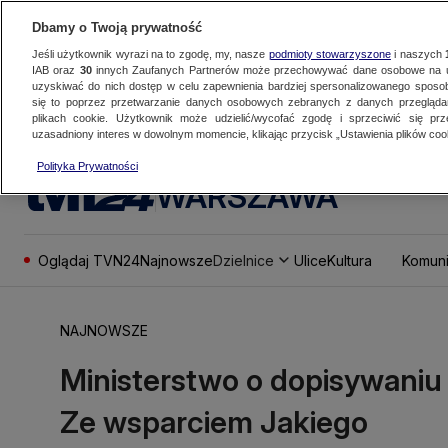
Dbamy o Twoją prywatność
Jeśli użytkownik wyrazi na to zgodę, my, nasze
podmioty stowarzyszone
i naszych
IAB oraz
30
innych Zaufanych Partnerów może przechowywać dane osobowe na ur
uzyskiwać do nich dostęp w celu zapewnienia bardziej spersonalizowanego sposo
się to poprzez przetwarzanie danych osobowych zebranych z danych przegląd
plikach cookie. Użytkownik może udzielić/wycofać zgodę i sprzeciwić się pr
uzasadniony interes w dowolnym momencie, klikając przycisk „Ustawienia plików cook
Polityka Prywatności
WARSZAWA
Oglądaj TVN24
Najnowsze
Dzielnice
Ulice
Kultura
Komuni
NAJNOWSZE
Ministerstwo o dopisywaniu 
Ze wsparciem Jakiego