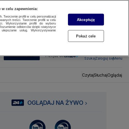
 w celu zapewnienia:
 Tworzenie profili w celu personalizacji
Akceptuję
wanych treści. Tworzenie profili w celu
ci. Wykorzystanie profili do wyboru
Rozumienie odbiorców dzięki statystyce
ulepszanie usług. Wykorzystywanie
Pokaż cele
SUBSKRYBUJ
Przejdź do
Szukaj
Zaloguj się
Menu
Czytaj
Słuchaj
Oglądaj
OGLĄDAJ NA ŻYWO