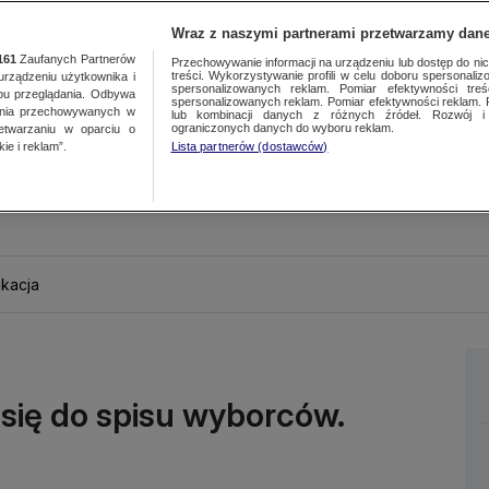
Wraz z naszymi partnerami przetwarzamy dane
161
Zaufanych Partnerów
Przechowywanie informacji na urządzeniu lub dostęp do nich.
treści. Wykorzystywanie profili w celu doboru spersonalizo
ządzeniu użytkownika i
spersonalizowanych reklam. Pomiar efektywności treś
bu przeglądania. Odbywa
spersonalizowanych reklam. Pomiar efektywności reklam. 
ania przechowywanych w
lub kombinacji danych z różnych źródeł. Rozwój i 
ograniczonych danych do wyboru reklam.
zetwarzaniu w oparciu o
ie i reklam”.
Lista partnerów (dostawców)
kacja
się do spisu wyborców.