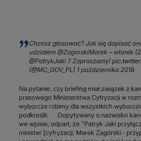
Chcesz głosować? Jak się dopisać onl
udziałem @ZagorskiMarek – wtorek (2.
@PatrykJaki ? Zapraszamy! pic.twitt
(@MC_GOV_PL) 1 października 2018
Na pytanie, czy briefing miał związek z k
prasowego Ministerstwa Cyfryzacji w rozmo
wyborcze robimy dla wszystkich wyborców
podkreślił. Dopytywany o nazwisko kan
we wpisie, odparł, że "Patryk Jaki przyłącz
minister [cyfryzacji, Marek Zagórski - prz