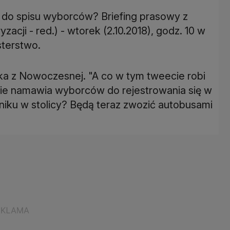
 do spisu wyborców? Briefing prasowy z
acji - red.) - wtorek (2.10.2018), godz. 10 w
sterstwo.
ka z Nowoczesnej. "A co w tym tweecie robi
znie namawia wyborców do rejestrowania się w
iku w stolicy? Będą teraz zwozić autobusami