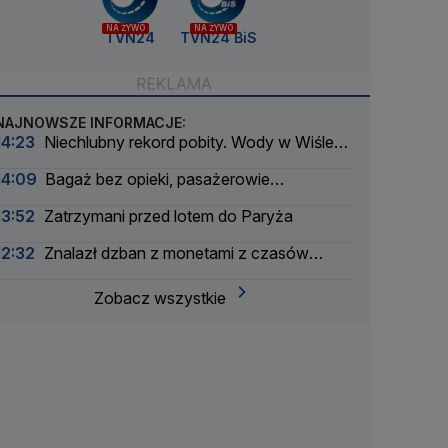
NA ŻYWO
NA ŻYWO
TVN24
TVN24 BiS
NAJNOWSZE INFORMACJE:
14:23
Niechlubny rekord pobity. Wody w Wiśle
coraz mniej
14:09
Bagaż bez opieki, pasażerowie
ewakuowani
13:52
Zatrzymani przed lotem do Paryża
12:32
Znalazł dzban z monetami z czasów
potopu szwedzkiego
Zobacz wszystkie