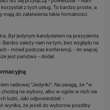
daci też się przyłączą - powiedział. - Nam
korzystali z tych usług. To bardzo proste, a
 mają do załatwienia takie formalności
nistra. Był jedynym kandydatem na prezydenta
 - Bardzo zależy nam na tym, bez względu na
ch - mówił podczas konferencji. - Im więcej
sze jest państwo - dodał.
formacyjną
ciem radiowej "Jedynki". Na uwagę, że "w
o chodzą na wybory, albo w ogóle w nich nie
ch ludzi, Jaki odpowiedział: -
ń wynika, że jeżeli do wyborów poszliby