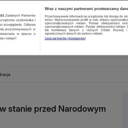
Wraz z naszymi partnerami przetwarzamy dane
161
Zaufanych Partnerów
Przechowywanie informacji na urządzeniu lub dostęp do nich.
treści. Wykorzystywanie profili w celu doboru spersonalizo
ządzeniu użytkownika i
spersonalizowanych reklam. Pomiar efektywności treś
bu przeglądania. Odbywa
spersonalizowanych reklam. Pomiar efektywności reklam. 
ania przechowywanych w
lub kombinacji danych z różnych źródeł. Rozwój i 
ograniczonych danych do wyboru reklam.
zetwarzaniu w oparciu o
ie i reklam”.
Lista partnerów (dostawców)
kacja
rów stanie przed Narodowym