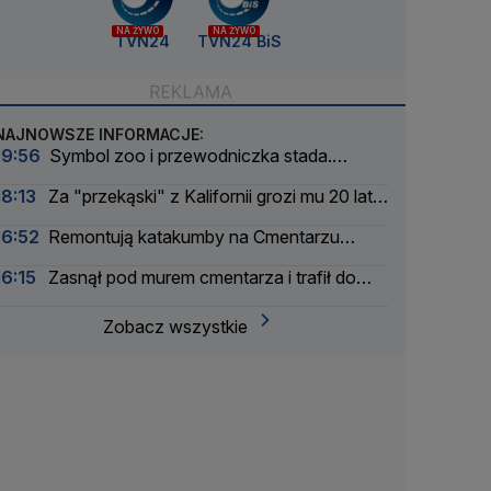
NA ŻYWO
NA ŻYWO
TVN24
TVN24 BiS
NAJNOWSZE INFORMACJE:
19:56
Symbol zoo i przewodniczka stada.
Wydrukowali szkielet słonicy Erny w 3D
18:13
Za "przekąski" z Kalifornii grozi mu 20 lat
więzienia
16:52
Remontują katakumby na Cmentarzu
Powązkowskim
16:15
Zasnął pod murem cmentarza i trafił do
aresztu
Zobacz wszystkie