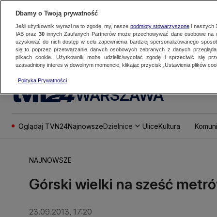
Dbamy o Twoją prywatność
Jeśli użytkownik wyrazi na to zgodę, my, nasze
podmioty stowarzyszone
i naszych
IAB oraz
30
innych Zaufanych Partnerów może przechowywać dane osobowe na ur
uzyskiwać do nich dostęp w celu zapewnienia bardziej spersonalizowanego sposo
się to poprzez przetwarzanie danych osobowych zebranych z danych przegląd
plikach cookie. Użytkownik może udzielić/wycofać zgodę i sprzeciwić się pr
uzasadniony interes w dowolnym momencie, klikając przycisk „Ustawienia plików cook
Polityka Prywatności
WARSZAWA
Oglądaj TVN24
Najnowsze
Dzielnice
Ulice
Kultura
Komuni
NAJNOWSZE
Górski wielki na sześć met
23.09.2013, 17:20