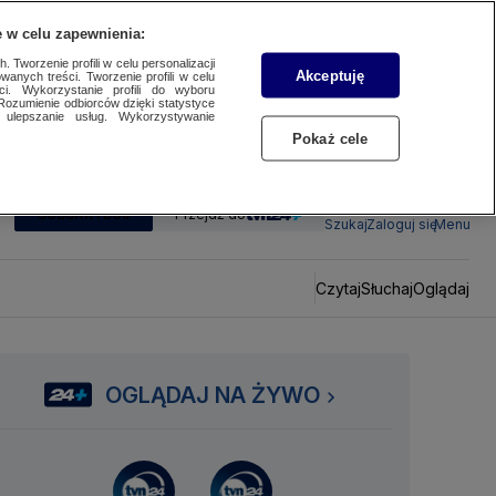
 w celu zapewnienia:
 Tworzenie profili w celu personalizacji
Akceptuję
wanych treści. Tworzenie profili w celu
ci. Wykorzystanie profili do wyboru
Rozumienie odbiorców dzięki statystyce
ulepszanie usług. Wykorzystywanie
Pokaż cele
SUBSKRYBUJ
Przejdź do
Szukaj
Zaloguj się
Menu
Czytaj
Słuchaj
Oglądaj
OGLĄDAJ NA ŻYWO