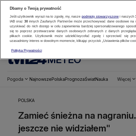
Dbamy o Twoją prywatność
Jeśli użytkownik wyrazi na to zgodę, my, nasze
podmioty stowarzyszone
i naszych
IAB oraz
30
innych Zaufanych Partnerów może przechowywać dane osobowe na ur
uzyskiwać do nich dostęp w celu zapewnienia bardziej spersonalizowanego sposo
się to poprzez przetwarzanie danych osobowych zebranych z danych przegląd
plikach cookie. Użytkownik może udzielić/wycofać zgodę i sprzeciwić się pr
uzasadniony interes w dowolnym momencie, klikając przycisk „Ustawienia plików cook
Polityka Prywatności
METEO
Pogoda
Najnowsze
Polska
Prognoza
Świat
Nauka
Więcej
POLSKA
Zamieć śnieżna na nagraniu. 
jeszcze nie widziałem"