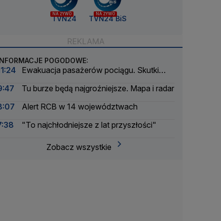
NA ŻYWO
NA ŻYWO
TVN24
TVN24 BiS
INFORMACJE POGODOWE:
11:24
Ewakuacja pasażerów pociągu. Skutki
burz w Polsce
9:47
Tu burze będą najgroźniejsze. Mapa i radar
8:07
Alert RCB w 14 województwach
7:38
"To najchłodniejsze z lat przyszłości"
Zobacz wszystkie