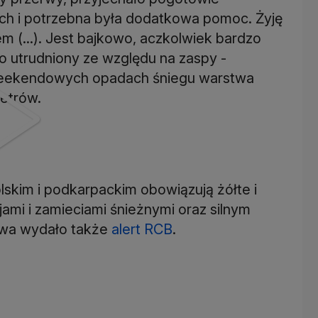
ach i potrzebna była dodatkowa pomoc. Żyję
em (...). Jest bajkowo, aczkolwiek bardzo
zo utrudniony ze względu na zaspy -
 weekendowych opadach śniegu warstwa
metrów.
kim i podkarpackim obowiązują żółte i
i i zamieciami śnieżnymi oraz silnym
wa wydało także
alert RCB
.