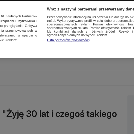
Wraz z naszymi partnerami przetwarzamy dane
161
Zaufanych Partnerów
Przechowywanie informacji na urządzeniu lub dostęp do nich.
treści. Wykorzystywanie profili w celu doboru spersonalizo
ządzeniu użytkownika i
spersonalizowanych reklam. Pomiar efektywności treś
bu przeglądania. Odbywa
spersonalizowanych reklam. Pomiar efektywności reklam. 
ania przechowywanych w
lub kombinacji danych z różnych źródeł. Rozwój i 
ograniczonych danych do wyboru reklam.
zetwarzaniu w oparciu o
ie i reklam”.
Lista partnerów (dostawców)
"Żyję 30 lat i czegoś takiego