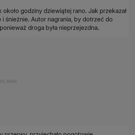
k około godziny dziewiątej rano. Jak przekazał
 i śnieżnie. Autor nagrania, by dotrzeć do
 ponieważ droga była nieprzejezdna.
yły przerwy, przyjechało pogotowie