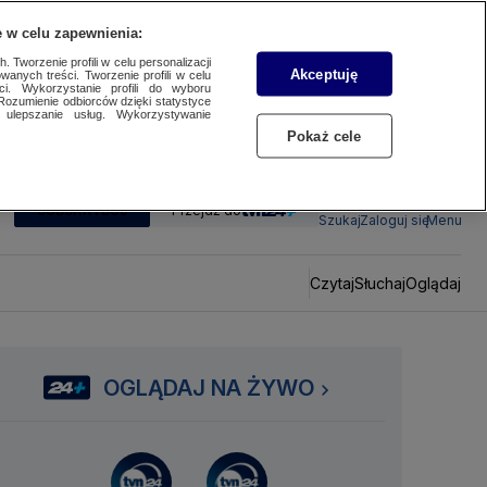
 w celu zapewnienia:
 Tworzenie profili w celu personalizacji
Akceptuję
wanych treści. Tworzenie profili w celu
ci. Wykorzystanie profili do wyboru
Rozumienie odbiorców dzięki statystyce
ulepszanie usług. Wykorzystywanie
Pokaż cele
SUBSKRYBUJ
Przejdź do
Szukaj
Zaloguj się
Menu
Czytaj
Słuchaj
Oglądaj
OGLĄDAJ NA ŻYWO