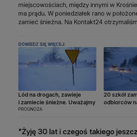
miejscowościach, między innymi w Krośnie 
ma prądu. W poniedziałek rano w położone
zamieć śnieżna. Na Kontakt24 otrzymaliś
DOWIEDZ SIĘ WIĘCEJ:
Lód na drogach, zawieje
20 szkół zam
i zamiecie śnieżne. Uważajmy
odbiorców n
PROGNOZA
"Żyję 30 lat i czegoś takiego jeszc