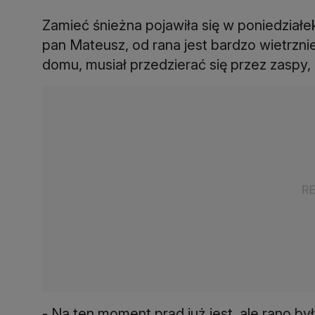
Zamieć śnieżna pojawiła się w poniedziałe
pan Mateusz, od rana jest bardzo wietrznie
domu, musiał przedzierać się przez zaspy,
- Na ten moment prąd już jest, ale rano b