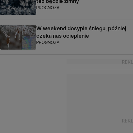
też będzie zimny
PROGNOZA
W weekend dosypie śniegu, później
czeka nas ocieplenie
PROGNOZA