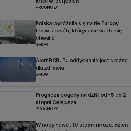
kraju wróci jesień
PROGNOZA
Polska wyróżniła się na tle Europy.
I to w sposób, którym nie warto się
chwalić
SMOG
Alert RCB. Tu oddychanie jest groźne
dla zdrowia
SMOG
Prognoza pogody na dziś: od -6 do 2
stopni Celsjusza
PROGNOZA
W nocy nawet 10 stopni mrozu, dzień