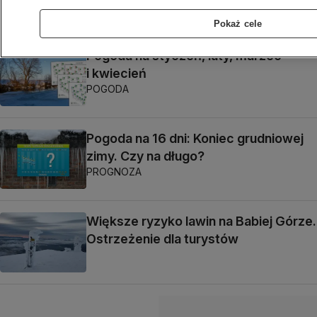
Pokaż cele
Pogoda na styczeń, luty, marzec
i kwiecień
POGODA
Pogoda na 16 dni: Koniec grudniowej
zimy. Czy na długo?
PROGNOZA
Większe ryzyko lawin na Babiej Górze.
Ostrzeżenie dla turystów