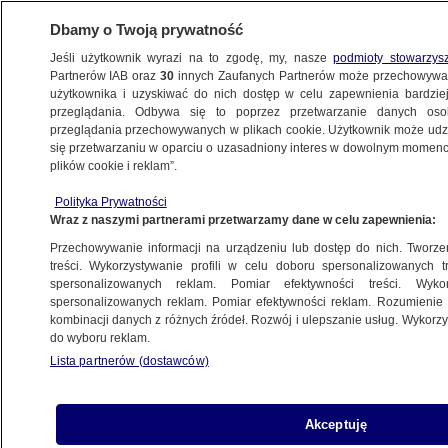
Dbamy o Twoją prywatność
Jeśli użytkownik wyrazi na to zgodę, my, nasze
podmioty stowarzys
Partnerów IAB oraz
30
innych Zaufanych Partnerów może przechowywa
METEO
użytkownika i uzyskiwać do nich dostęp w celu zapewnienia bardzi
przeglądania. Odbywa się to poprzez przetwarzanie danych os
przeglądania przechowywanych w plikach cookie. Użytkownik może udzie
POLSKA
się przetwarzaniu w oparciu o uzasadniony interes w dowolnym momencie
plików cookie i reklam”.
Pogoda na dziś: opady różnego
rodzaju i niekorzystny biomet
Polityka Prywatności
Wraz z naszymi partnerami przetwarzamy dane w celu zapewnienia:
Przechowywanie informacji na urządzeniu lub dostęp do nich. Tworzeni
treści. Wykorzystywanie profili w celu doboru spersonalizowanych tr
spersonalizowanych reklam. Pomiar efektywności treści. Wyko
Smog w Polsce. Miejscami poważnie
spersonalizowanych reklam. Pomiar efektywności reklam. Rozumienie o
przekroczono normy
kombinacji danych z różnych źródeł. Rozwój i ulepszanie usług. Wykor
SMOG
do wyboru reklam.
Lista partnerów (dostawców)
Nocą mocniej powieje, lokalnie ściśnie
Akceptuję
mróz