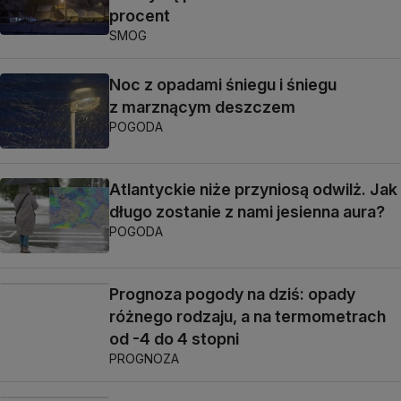
procent
SMOG
Noc z opadami śniegu i śniegu
z marznącym deszczem
POGODA
Atlantyckie niże przyniosą odwilż. Jak
długo zostanie z nami jesienna aura?
POGODA
Prognoza pogody na dziś: opady
różnego rodzaju, a na termometrach
od -4 do 4 stopni
PROGNOZA