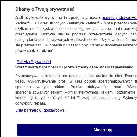
Dbamy o Twoją prywatność
Jeśli użytkownik wyrazi na to zgodę, my, nasze
podmioty stowarzys
Partnerów IAB oraz
30
innych Zaufanych Partnerów może przechowywa
METEO
użytkownika i uzyskiwać do nich dostęp w celu zapewnienia bardzi
przeglądania. Odbywa się to poprzez przetwarzanie danych os
przeglądania przechowywanych w plikach cookie. Użytkownik może udzie
NAJNOWSZE
się przetwarzaniu w oparciu o uzasadniony interes w dowolnym momencie
plików cookie i reklam”.
Tornada i grad w USA. Jedna osoba zginęła
Polityka Prywatności
Wraz z naszymi partnerami przetwarzamy dane w celu zapewnienia:
26.04.2015, 13:45
Przechowywanie informacji na urządzeniu lub dostęp do nich. Tworzeni
treści. Wykorzystywanie profili w celu doboru spersonalizowanych tr
Udostępnij
spersonalizowanych reklam. Pomiar efektywności treści. Wyko
spersonalizowanych reklam. Pomiar efektywności reklam. Rozumienie o
kombinacji danych z różnych źródeł. Rozwój i ulepszanie usług. Wykor
Grad, ulewny deszcz, silny wiatr, a nawet
do wyboru reklam.
tornado. Z takimi zjawiskami od kilku dni zmagają
Lista partnerów (dostawców)
się mieszkańcy Stanów Zjednoczonych.
Gwałtowna pogoda przyczyniła się do śmierci
jednej osoby.
Akceptuję