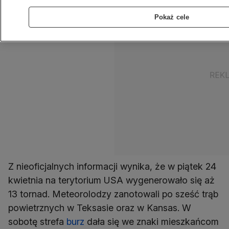
Pokaż cele
Z nieoficjalnych informacji wynika, że w piątek 24
kwietnia na terytorium USA wygenerowało się aż
13 tornad. Meteorolodzy zanotowali po sześć trąb
powietrznych w Teksasie oraz w Kansas. W
sobotę strefa
burz
dała się we znaki mieszkańcom