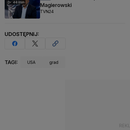
44 min
Magierowski
TVN24
UDOSTĘPNIJ:
TAGI:
USA
grad