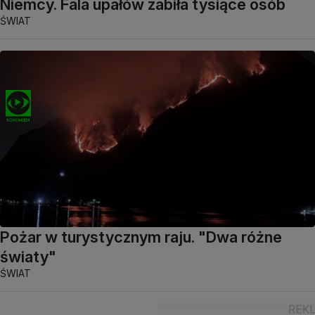
Niemcy. Fala upałów zabiła tysiące osób
ŚWIAT
Pożar w turystycznym raju. "Dwa różne
światy"
ŚWIAT