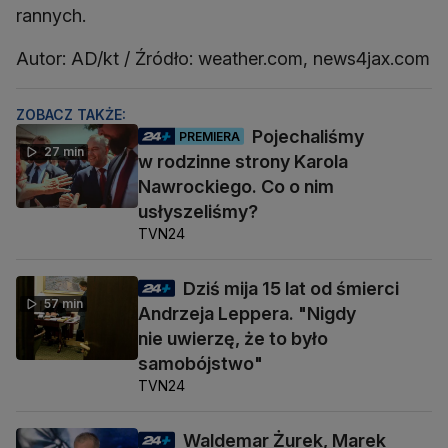
rannych.
Autor: AD/kt / Źródło: weather.com, news4jax.com
ZOBACZ TAKŻE:
Pojechaliśmy
PREMIERA
27 min
w rodzinne strony Karola
Nawrockiego. Co o nim
usłyszeliśmy?
TVN24
Dziś mija 15 lat od śmierci
57 min
Andrzeja Leppera. "Nigdy
nie uwierzę, że to było
samobójstwo"
TVN24
Waldemar Żurek, Marek