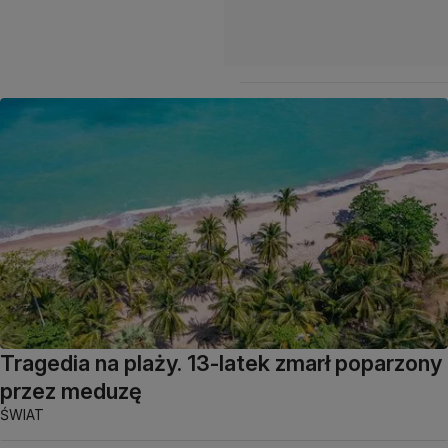
Tragedia na plaży. 13-latek zmarł poparzony
przez meduzę
ŚWIAT