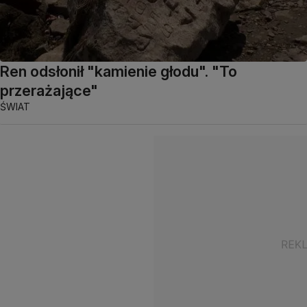
Ren odsłonił "kamienie głodu". "To
przerażające"
ŚWIAT