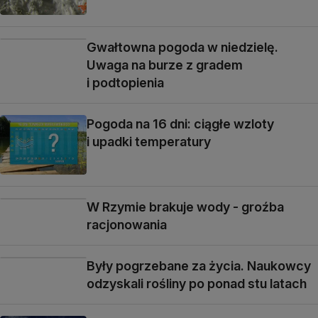
Gwałtowna pogoda w niedzielę.
Uwaga na burze z gradem
i podtopienia
Pogoda na 16 dni: ciągłe wzloty
i upadki temperatury
W Rzymie brakuje wody - groźba
racjonowania
Były pogrzebane za życia. Naukowcy
odzyskali rośliny po ponad stu latach