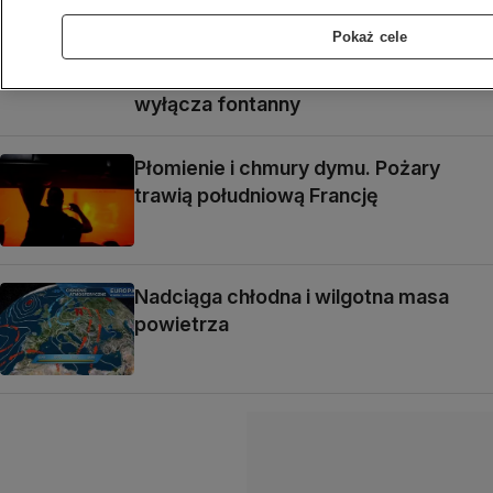
podczas spotkania?
Pokaż cele
Włochy zmagają się z suszą. Watykan
wyłącza fontanny
Płomienie i chmury dymu. Pożary
trawią południową Francję
Nadciąga chłodna i wilgotna masa
powietrza