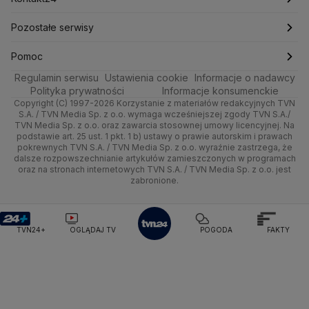
Pogoda Piotrków Trybunalski
Pogoda Inowrocław
Nauka
Technologia
Poznań
Nieruchomości
Kolarstwo
Polska
Najnowsze
Pozostałe serwisy
Pogoda Szczecinek
Pogoda Koszalin
Pogoda Giżycko
Pogoda Ustrzyki Dolne
Ciekawostki
Kultura i styl
Trójmiasto
Rynki
Skoki Narciarskie
Świat
Gorące Tematy
TVN
Pomoc
Pogoda Lubartów
Pogoda Otwock
Pogoda Miechów
Regulamin serwisu
Podróże
Ustawienia cookie
Informacje o nadawcy
Ciekawostki
Pogoda Gąski
Pogoda Płońsk
Pogoda Rawicz
Wrocław
Dla firm
Sporty zimowe
Polityka
Wyślij zgłoszenie
Dzień Dobry TVN
Centrum pomocy
Polityka prywatności
Informacje konsumenckie
Pogoda Łeba
Pogoda Puck
Pogoda Chorzów
Copyright (C) 1997-2026 Korzystanie z materiałów redakcyjnych TVN
Smog
Quizy
Kielce
Handel
Lekkoatletyka
Zdrowie
Uwaga TVN
Pogoda Kartuzy
Test zgodności
Pogoda Wołomin
Pogoda Kluczbork
S.A. / TVN Media Sp. z o.o. wymaga wcześniejszej zgody TVN S.A./
TVN Media Sp. z o.o. oraz zawarcia stosownej umowy licencyjnej. Na
Pogoda Radomsko
Pogoda Bochnia
Pogoda Brodnica
podstawie art. 25 ust. 1 pkt. 1 b) ustawy o prawie autorskim i prawach
Kujawsko-pomorskie
Ze świata
Siatkówka
Tech
HGTV
Oglądaj na TV
Pogoda Krynica Morska
Pogoda Kutno
pokrewnych TVN S.A. / TVN Media Sp. z o.o. wyraźnie zastrzega, że
dalsze rozpowszechnianie artykułów zamieszczonych w programach
Pogoda Gniezno
Pogoda Jelenia Góra
Lublin
Tech
F1
Nauka
TVN Turbo
Zrealizuj voucher
oraz na stronach internetowych TVN S.A. / TVN Media Sp. z o.o. jest
Pogoda Sandomierz
Pogoda Tarnowskie Góry
zabronione.
Lubuskie
Moto
Pogoda Kołobrzeg
Rozrywka
Pogoda Kalisz
TVN Style
Pogoda Krynica-Zdrój
Pogoda Szklarska Poręba
Olsztyn
Dla seniora
TVN7
Pogoda Suwałki
Pogoda Radom
TVN24+
OGLĄDAJ TV
POGODA
FAKTY
Opole
Turystyka
TTV
Rzeszów
Szczecin