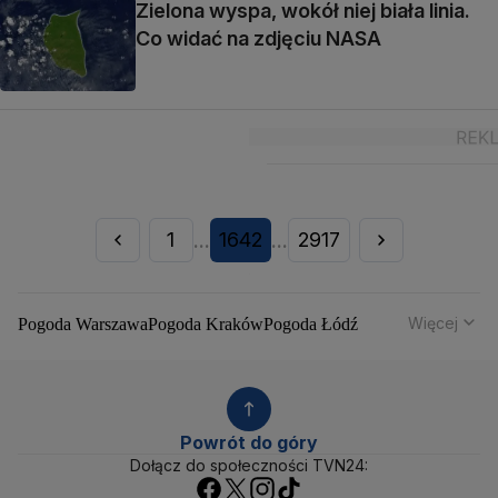
Zielona wyspa, wokół niej biała linia.
Co widać na zdjęciu NASA
1
1642
2917
...
...
Więcej
Pogoda Warszawa
Pogoda Kraków
Pogoda Łódź
Pogoda Wrocław
Pogoda Poznań
Pogoda Gdańsk
Pogoda Szczecin
Pogoda Bydgoszcz
Pogoda Lublin
Pogoda Białystok
Pogoda Katowice
Pogoda Kielce
Pogoda Olsztyn
Pogoda Opole
Pogoda Rzeszów
Powrót do góry
Pogoda Toruń
Pogoda Gorzów Wielkopolski
Dołącz do społeczności TVN24:
Pogoda Zielona Góra
Pogoda Zakopane