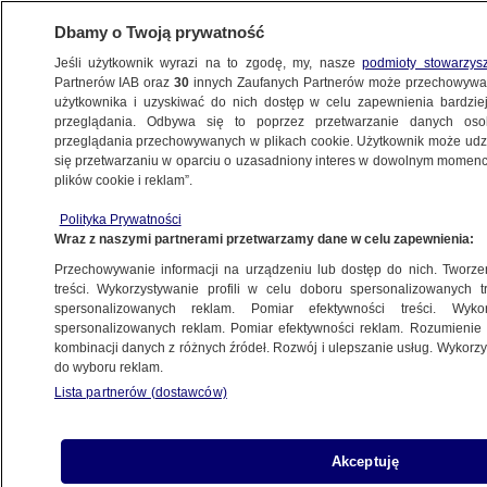
Dbamy o Twoją prywatność
Jeśli użytkownik wyrazi na to zgodę, my, nasze
podmioty stowarzys
Partnerów IAB oraz
30
innych Zaufanych Partnerów może przechowywa
METEO
użytkownika i uzyskiwać do nich dostęp w celu zapewnienia bardzi
przeglądania. Odbywa się to poprzez przetwarzanie danych os
przeglądania przechowywanych w plikach cookie. Użytkownik może udzie
NAJNOWSZE
się przetwarzaniu w oparciu o uzasadniony interes w dowolnym momencie
plików cookie i reklam”.
"Nie spałam, bo ta pogoda mnie
przerażała". Na Dolnym Śląsku padało
Polityka Prywatności
Wraz z naszymi partnerami przetwarzamy dane w celu zapewnienia:
przez wiele godzin
Przechowywanie informacji na urządzeniu lub dostęp do nich. Tworzeni
treści. Wykorzystywanie profili w celu doboru spersonalizowanych tr
spersonalizowanych reklam. Pomiar efektywności treści. Wyko
Prognoza pogody na pięć dni: deszcz,
spersonalizowanych reklam. Pomiar efektywności reklam. Rozumienie o
deszcz i jeszcze raz deszcz
kombinacji danych z różnych źródeł. Rozwój i ulepszanie usług. Wykor
do wyboru reklam.
Lista partnerów (dostawców)
W Bieszczadach możecie wpaść
Akceptuję
na niedźwiedzia. Jak zachować się