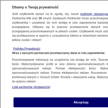
Dbamy o Twoją prywatność
Jeśli użytkownik wyrazi na to zgodę, my, nasze
podmioty stowarzys
Partnerów IAB oraz
30
innych Zaufanych Partnerów może przechowywa
METEO
użytkownika i uzyskiwać do nich dostęp w celu zapewnienia bardzi
przeglądania. Odbywa się to poprzez przetwarzanie danych os
przeglądania przechowywanych w plikach cookie. Użytkownik może udzie
NAJNOWSZE
się przetwarzaniu w oparciu o uzasadniony interes w dowolnym momencie
plików cookie i reklam”.
Dzień burzowy, noc deszczowa
Polityka Prywatności
Wraz z naszymi partnerami przetwarzamy dane w celu zapewnienia:
W Ustroniu Morskim utworzył się
Przechowywanie informacji na urządzeniu lub dostęp do nich. Tworzeni
zalążek trąby wodnej
treści. Wykorzystywanie profili w celu doboru spersonalizowanych tr
spersonalizowanych reklam. Pomiar efektywności treści. Wyko
spersonalizowanych reklam. Pomiar efektywności reklam. Rozumienie o
kombinacji danych z różnych źródeł. Rozwój i ulepszanie usług. Wykor
do wyboru reklam.
Pies, kot i nietoperz: sprawdź, jak
Lista partnerów (dostawców)
zwierzęta reagują na zaćmienie
Akceptuję
Miliony będą śledzić, jak przesuwa się