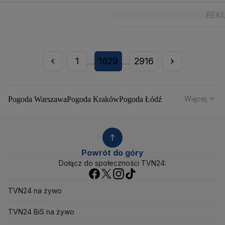
1
1629
2916
...
...
Więcej
Pogoda Warszawa
Pogoda Kraków
Pogoda Łódź
Pogoda Wrocław
Pogoda Poznań
Pogoda Gdańsk
Pogoda Szczecin
Pogoda Bydgoszcz
Pogoda Lublin
Pogoda Białystok
Pogoda Katowice
Pogoda Kielce
Pogoda Olsztyn
Pogoda Opole
Pogoda Rzeszów
Powrót do góry
Pogoda Toruń
Pogoda Gorzów Wielkopolski
Dołącz do społeczności TVN24:
Pogoda Zielona Góra
Pogoda Zakopane
Pogoda Gdynia
Pogoda Łomża
Pogoda Płock
TVN24 na żywo
Pogoda Chałupy
Pogoda Ostrów Wielkopolski
Pogoda Mikołajki
Pogoda Ostrowiec Świętokrzyski
TVN24 BiS na żywo
Pogoda Starachowice
Pogoda Świnoujście