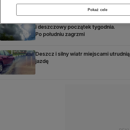
mrok
Pokaż cele
Prognoza na dziś: pochmurny
i deszczowy początek tygodnia.
Po południu zagrzmi
Deszcz i silny wiatr miejscami utrudnią
jazdę