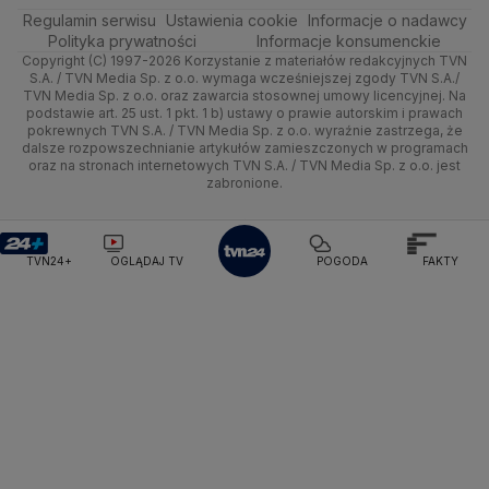
Regulamin serwisu
Podróże
Ustawienia cookie
Informacje o nadawcy
Ciekawostki
Pogoda Gąski
Pogoda Płońsk
Pogoda Rawicz
Wrocław
Dla firm
Sporty zimowe
Polityka
Wyślij zgłoszenie
Dzień Dobry TVN
Centrum pomocy
Polityka prywatności
Informacje konsumenckie
Pogoda Łeba
Pogoda Puck
Pogoda Chorzów
Copyright (C) 1997-2026 Korzystanie z materiałów redakcyjnych TVN
Smog
Quizy
Kielce
Handel
Lekkoatletyka
Zdrowie
Uwaga TVN
Pogoda Kartuzy
Test zgodności
Pogoda Wołomin
Pogoda Kluczbork
S.A. / TVN Media Sp. z o.o. wymaga wcześniejszej zgody TVN S.A./
TVN Media Sp. z o.o. oraz zawarcia stosownej umowy licencyjnej. Na
Pogoda Radomsko
Pogoda Bochnia
Pogoda Brodnica
podstawie art. 25 ust. 1 pkt. 1 b) ustawy o prawie autorskim i prawach
Kujawsko-pomorskie
Ze świata
Siatkówka
Tech
HGTV
Oglądaj na TV
Pogoda Krynica Morska
Pogoda Kutno
pokrewnych TVN S.A. / TVN Media Sp. z o.o. wyraźnie zastrzega, że
dalsze rozpowszechnianie artykułów zamieszczonych w programach
Pogoda Gniezno
Pogoda Jelenia Góra
Lublin
Tech
F1
Nauka
TVN Turbo
Zrealizuj voucher
oraz na stronach internetowych TVN S.A. / TVN Media Sp. z o.o. jest
Pogoda Sandomierz
Pogoda Tarnowskie Góry
zabronione.
Lubuskie
Moto
Pogoda Kołobrzeg
Rozrywka
Pogoda Kalisz
TVN Style
Pogoda Krynica-Zdrój
Pogoda Szklarska Poręba
Olsztyn
Dla seniora
TVN7
Pogoda Suwałki
Pogoda Radom
TVN24+
OGLĄDAJ TV
POGODA
FAKTY
Opole
Turystyka
TTV
Rzeszów
Szczecin
Białystok