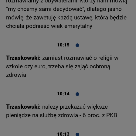
rozmawiamy z obywatelami, którzy nam mówią
"my chcemy sami decydować", dlatego jasno
mówię, że zawetuję każdą ustawę, która będzie
chciała podnieść wiek emerytalny
10:15
Trzaskowski:
zamiast rozmawiać o religii w
szkole czy euro, trzeba się zająć ochroną
zdrowia
10:14
Trzaskowski:
należy przekazać większe
pieniądze na służbę zdrowia - 6 proc. z PKB
10:13