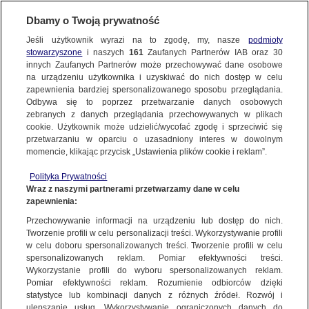
Dbamy o Twoją prywatność
Jeśli użytkownik wyrazi na to zgodę, my, nasze
podmioty
stowarzyszone
i naszych
161
Zaufanych Partnerów IAB oraz
30
NAJNOWSZE
innych Zaufanych Partnerów może przechowywać dane osobowe
na urządzeniu użytkownika i uzyskiwać do nich dostęp w celu
zapewnienia bardziej spersonalizowanego sposobu przeglądania.
Dzień dobry!
FAKTY
Odbywa się to poprzez przetwarzanie danych osobowych
Jedno konto do wszystkich usług
zebranych z danych przeglądania przechowywanych w plikach
cookie. Użytkownik może udzielić/wycofać zgodę i sprzeciwić się
przetwarzaniu w oparciu o uzasadniony interes w dowolnym
TVN24 GO
momencie, klikając przycisk „Ustawienia plików cookie i reklam”.
ZALOGUJ SIĘ
Polityka Prywatności
POLSKA
Wraz z naszymi partnerami przetwarzamy dane w celu
zapewnienia:
Zarejestruj się
Przechowywanie informacji na urządzeniu lub dostęp do nich.
Duda o rządach PO-PSL: byli gorszym wirusem niż koronawirus
ŚWIAT
Tworzenie profili w celu personalizacji treści. Wykorzystywanie profili
TVN24
w celu doboru spersonalizowanych treści. Tworzenie profili w celu
spersonalizowanych reklam. Pomiar efektywności treści.
miasta:
Wykorzystanie profili do wyboru spersonalizowanych reklam.
WARSZAWA
Pomiar efektywności reklam. Rozumienie odbiorców dzięki
TVN24
|
WYBORY PREZYDENCKIE 2020
statystyce lub kombinacji danych z różnych źródeł. Rozwój i
ulepszanie usług. Wykorzystywanie ograniczonych danych do