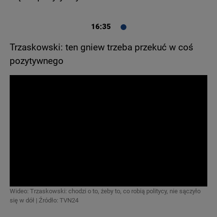
16:35
Trzaskowski: ten gniew trzeba przekuć w coś
pozytywnego
Wideo: Trzaskowski: chodzi o to, żeby to, co robią politycy, nie sączyło
się w dół | Źródło: TVN24