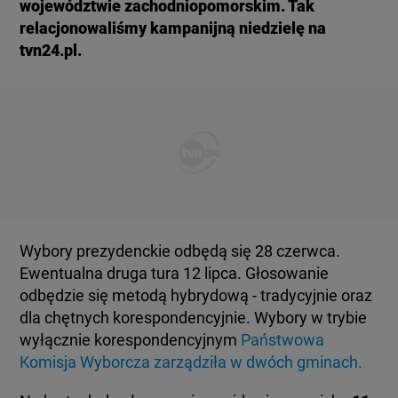
województwie zachodniopomorskim. Tak
KUJAWSKO-POMORSKIE
TOTERAZ
relacjonowaliśmy kampanijną niedzielę na
tvn24.pl.
LUBLIN
OPINIE
LUBUSKIE
ATAK ROSJI NA UKRAINĘ
OLSZTYN
SZKŁO KONTAKTOWE
OPOLE
CIEKAWOSTKI
Wybory prezydenckie odbędą się 28 czerwca.
Ewentualna druga tura 12 lipca. Głosowanie
RZESZÓW
odbędzie się metodą hybrydową - tradycyjnie oraz
PROGRAMY
dla chętnych korespondencyjnie. Wybory w trybie
wyłącznie korespondencyjnym
Państwowa
SZCZECIN
RAPORTY
Komisja Wyborcza zarządziła w dwóch gminach.