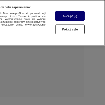
 w celu zapewnienia:
 Tworzenie profili w celu personalizacji
Akceptuję
wanych treści. Tworzenie profili w celu
BIZNES
Dzień dobry!
ci. Wykorzystanie profili do wyboru
Rozumienie odbiorców dzięki statystyce
Jedno konto do wszystkich usług
ulepszanie usług. Wykorzystywanie
WYBORY
Pokaż cele
ZALOGUJ SIĘ
SAMORZĄDOWE 2024
Zarejestruj się
SPORT
KONKRET24
KONTAKT24
TOTERAZ
OPINIE
ATAK ROSJI NA UKRAINĘ
SZKŁO KONTAKTOWE