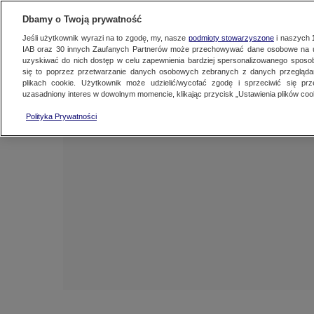
NAJNOWSZE
FAKTY
TVN24 GO
Dbamy o Twoją prywatność
Jeśli użytkownik wyrazi na to zgodę, my, nasze
podmioty stowarzyszone
i naszych
IAB oraz
30
innych Zaufanych Partnerów może przechowywać dane osobowe na ur
uzyskiwać do nich dostęp w celu zapewnienia bardziej spersonalizowanego sposo
się to poprzez przetwarzanie danych osobowych zebranych z danych przegląd
plikach cookie. Użytkownik może udzielić/wycofać zgodę i sprzeciwić się pr
uzasadniony interes w dowolnym momencie, klikając przycisk „Ustawienia plików cook
Polityka Prywatności