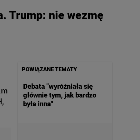
a. Trump: nie wezmę
CIEKAWOSTKI
PROGRAMY
RAPORTY
TVN24 УКРАЇНСЬКОЮ
МОВОЮ
POWIĄZANE TEMATY
Debata "wyróżniała się
Sam
głównie tym, jak bardzo
ł,
była inna"