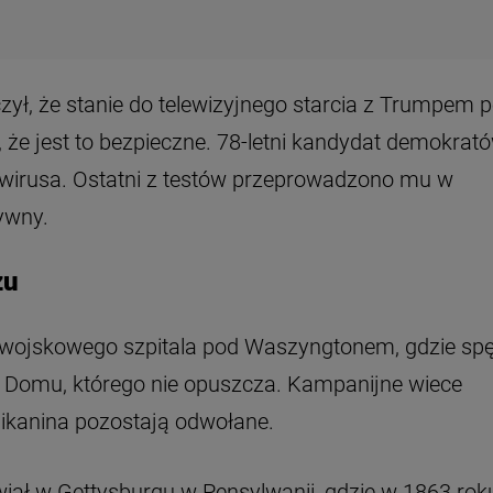
ył, że stanie do telewizyjnego starcia z Trumpem 
 że jest to bezpieczne. 78-letni kandydat demokrat
awirusa. Ostatni z testów przeprowadzono mu w
tywny.
zu
 wojskowego szpitala pod Waszyngtonem, gdzie spę
m Domu, którego nie opuszcza. Kampanijne wiece
likanina pozostają odwołane.
ał w Gettysburgu w Pensylwanii, gdzie w 1863 rok