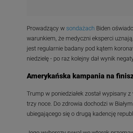
Prowadzący w
sondażach
Biden oświadcz
warunkiem, że medyczni eksperci uznają,
jest regularnie badany pod kątem koron
niedzielę - po raz kolejny dał wynik nega
Amerykańska kampania na finis
Trump w poniedziałek został wypisany z
trzy noce. Do zdrowia dochodzi w Biały
ubiegającego się o drugą kadencję repub
Jego wyborczy rywal we wtorek przemawi