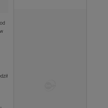
pod
ów
dził
u