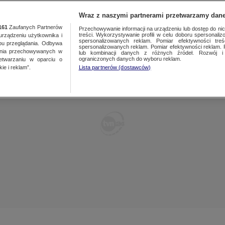
POLSKA
ŚWIAT
WARSZAWA
PREMIUM
METEO
Wraz z naszymi partnerami przetwarzamy dane
161
Zaufanych Partnerów
Przechowywanie informacji na urządzeniu lub dostęp do nich.
treści. Wykorzystywanie profili w celu doboru spersonalizo
ządzeniu użytkownika i
WARSZAWA
spersonalizowanych reklam. Pomiar efektywności treś
LUBLIN
bu przeglądania. Odbywa
spersonalizowanych reklam. Pomiar efektywności reklam. 
ania przechowywanych w
lub kombinacji danych z różnych źródeł. Rozwój i 
ŁÓDŹ
LUBUSKIE
ograniczonych danych do wyboru reklam.
zetwarzaniu w oparciu o
ie i reklam”.
Lista partnerów (dostawców)
KATOWICE
OLSZTYN
KRAKÓW
OPOLE
POZNAŃ
RZESZÓW
WROCŁAW
SZCZECIN
KIELCE
BIAŁYSTOK
KUJAWSKO-
POMORSKIE