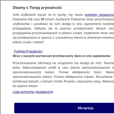
Dbamy o Twoją prywatność
Jeśli użytkownik wyrazi na to zgodę, my, nasze
podmioty stowarzys
Partnerów IAB oraz
30
innych Zaufanych Partnerów może przechowywa
WARSZAWA
użytkownika i uzyskiwać do nich dostęp w celu zapewnienia bardzi
przeglądania. Odbywa się to poprzez przetwarzanie danych os
przeglądania przechowywanych w plikach cookie. Użytkownik może udzie
NAJNOWSZE
się przetwarzaniu w oparciu o uzasadniony interes w dowolnym momencie
plików cookie i reklam”.
Kazimierz Marcinkiewicz skazany
Polityka Prywatności
za niepłacenie alimentów byłej żonie
Wraz z naszymi partnerami przetwarzamy dane w celu zapewnienia:
Przechowywanie informacji na urządzeniu lub dostęp do nich. Tworzeni
2.02.2023, 19:13
treści. Wykorzystywanie profili w celu doboru spersonalizowanych tr
spersonalizowanych reklam. Pomiar efektywności treści. Wyko
spersonalizowanych reklam. Pomiar efektywności reklam. Rozumienie o
Udostępnij
kombinacji danych z różnych źródeł. Rozwój i ulepszanie usług. Wykor
do wyboru reklam.
Kazimierz Marcinkiewicz został skazany na
Lista partnerów (dostawców)
sześć miesięcy prac społecznych za uchylanie
się od płacenia alimentów byłej żonie -
poinformowała w czwartek Prokuratura
Akceptuję
Okręgowa w Warszawie. "Zgromadzone w