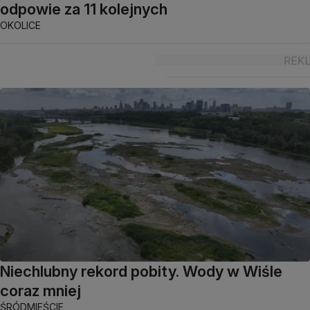
odpowie za 11 kolejnych
OKOLICE
Niechlubny rekord pobity. Wody w Wiśle
coraz mniej
ŚRÓDMIEŚCIE