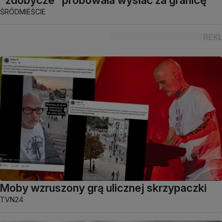
"zdobycze" próbowała wysłać za granicę
ŚRÓDMIEŚCIE
Moby wzruszony grą ulicznej skrzypaczki
TVN24