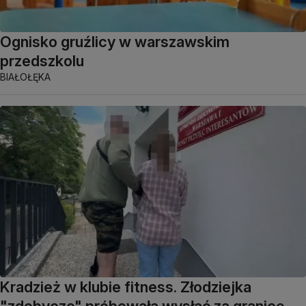
Ognisko gruźlicy w warszawskim
przedszkolu
BIAŁOŁĘKA
Kradzież w klubie fitness. Złodziejka