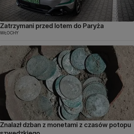
Zatrzymani przed lotem do Paryża
WŁOCHY
Znalazł dzban z monetami z czasów potopu
szwedzkiego