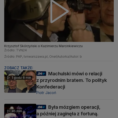
Krzysztof Skórzyński o Kazimierzu Marcinkiewiczu
Źródło: TVN24
Źródło: PAP, tvnwarszawa.pl, Onet
Autorka/Autor: b
ZOBACZ TAKŻE:
Machulski mówi o relacji
1 godz 6 min
z przyrodnim bratem. To polityk
Konfederacji
Piotr Jacoń
Była mózgiem operacji,
45 min
a później zaginęła z fortuną.