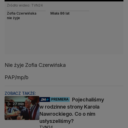
Źródło wideo: TVN24
Zofia Czerwińska
Miała 86 lat
nie żyje
Nie żyje Zofia Czerwińska
PAP/mp/b
ZOBACZ TAKŻE:
Pojechaliśmy
PREMIERA
27 min
w rodzinne strony Karola
Nawrockiego. Co o nim
usłyszeliśmy?
TVN24