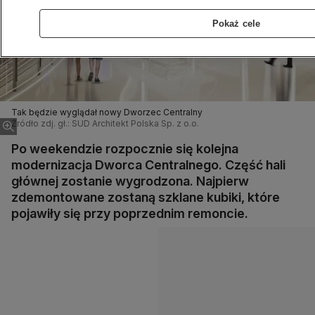
Pokaż cele
Tak będzie wyglądał nowy Dworzec Centralny
Źródło zdj. gł.: SUD Architekt Polska Sp. z o.o.
Po weekendzie rozpocznie się kolejna
modernizacja Dworca Centralnego. Część hali
głównej zostanie wygrodzona. Najpierw
zdemontowane zostaną szklane kubiki, które
pojawiły się przy poprzednim remoncie.