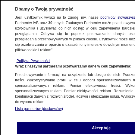
Dbamy o Twoją prywatność
Jeśli użytkownik wyrazi na to zgodę, my, nasze
podmioty stowarzys
Partnerów IAB oraz
30
innych Zaufanych Partnerów może przechowywa
WARSZAWA
użytkownika i uzyskiwać do nich dostęp w celu zapewnienia bardzi
przeglądania. Odbywa się to poprzez przetwarzanie danych os
przeglądania przechowywanych w plikach cookie. Użytkownik może udzie
NAJNOWSZE
się przetwarzaniu w oparciu o uzasadniony interes w dowolnym momencie
plików cookie i reklam”.
Był lifting, teraz będzie estetyzacja.
Polityka Prywatności
Tak zmieni się Dworzec Centralny
Wraz z naszymi partnerami przetwarzamy dane w celu zapewnienia:
Przechowywanie informacji na urządzeniu lub dostęp do nich. Tworzeni
27.03.2015, 20:30
treści. Wykorzystywanie profili w celu doboru spersonalizowanych tr
spersonalizowanych reklam. Pomiar efektywności treści. Wyko
spersonalizowanych reklam. Pomiar efektywności reklam. Rozumienie o
Udostępnij
kombinacji danych z różnych źródeł. Rozwój i ulepszanie usług. Wykor
do wyboru reklam.
Lista partnerów (dostawców)
Akceptuję