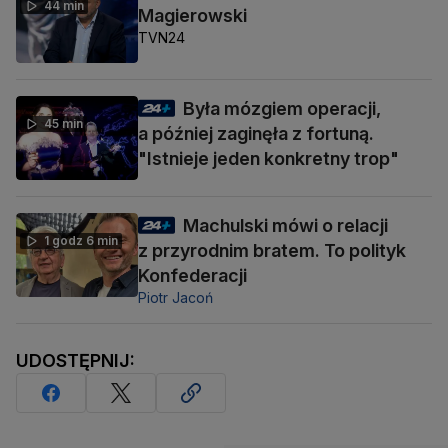
44 min
Magierowski
TVN24
Była mózgiem operacji,
45 min
a później zaginęła z fortuną.
"Istnieje jeden konkretny trop"
Machulski mówi o relacji
1 godz 6 min
z przyrodnim bratem. To polityk
Konfederacji
Piotr Jacoń
UDOSTĘPNIJ: