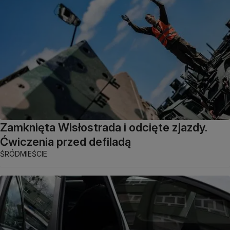
Zamknięta Wisłostrada i odcięte zjazdy.
Ćwiczenia przed defiladą
ŚRÓDMIEŚCIE