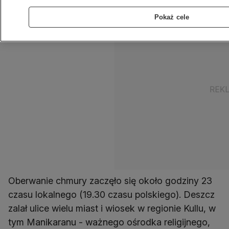
Pokaż cele
Oberwanie chmury zaczęło się około godziny 23
czasu lokalnego (19.30 czasu polskiego). Deszcz
zalał ulice wielu miast i wiosek w regionie Kullu, w
tym Manikaranu - ważnego ośrodka religijnego,