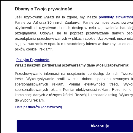
Dbamy o Twoją prywatność
Jeśli użytkownik wyrazi na to zgodę, my, nasze
podmioty stowarzys
Partnerów IAB oraz
30
innych Zaufanych Partnerów może przechowywa
METEO
użytkownika i uzyskiwać do nich dostęp w celu zapewnienia bardzi
przeglądania. Odbywa się to poprzez przetwarzanie danych os
przeglądania przechowywanych w plikach cookie. Użytkownik może udzie
ŚWIAT
się przetwarzaniu w oparciu o uzasadniony interes w dowolnym momencie
plików cookie i reklam”.
Powodzie na północy Indii. Są ofiary
Polityka Prywatności
śmiertelne i zaginieni
Wraz z naszymi partnerami przetwarzamy dane w celu zapewnienia:
Przechowywanie informacji na urządzeniu lub dostęp do nich. Tworzeni
7.07.2022, 08:49
treści. Wykorzystywanie profili w celu doboru spersonalizowanych tr
spersonalizowanych reklam. Pomiar efektywności treści. Wyko
spersonalizowanych reklam. Pomiar efektywności reklam. Rozumienie o
Udostępnij
kombinacji danych z różnych źródeł. Rozwój i ulepszanie usług. Wykor
do wyboru reklam.
We wtorek indyjski stan Himachal Pradesh
Lista partnerów (dostawców)
nawiedziły ulewne deszcze, które szybko
przerodziły się w powodzie. Jak podają lokalne
media, w ich wyniku zginęła przynajmniej jedna
Akceptuję
osoba, a wiele osób jest zaginionych.