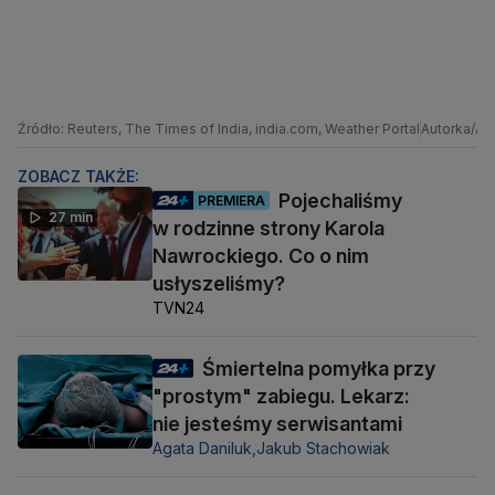
Źródło: Reuters, The Times of India, india.com, Weather Portal
Autorka/Aut
ZOBACZ TAKŻE:
Pojechaliśmy
PREMIERA
27 min
w rodzinne strony Karola
Nawrockiego. Co o nim
usłyszeliśmy?
TVN24
Śmiertelna pomyłka przy
"prostym" zabiegu. Lekarz:
nie jesteśmy serwisantami
Agata Daniluk,
Jakub Stachowiak