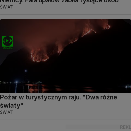
Niemcy. Fala upałów zabiła tysiące osób
ŚWIAT
Pożar w turystycznym raju. "Dwa różne
światy"
ŚWIAT