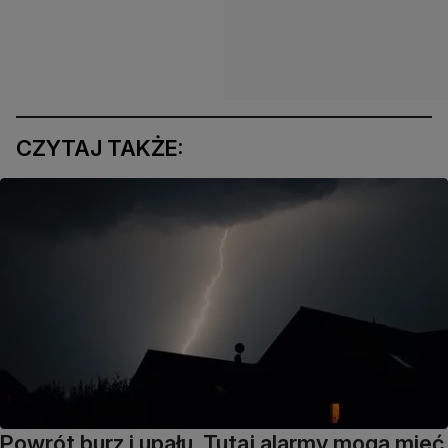
CZYTAJ TAKŻE:
Powrót burz i upału. Tutaj alarmy mogą mieć