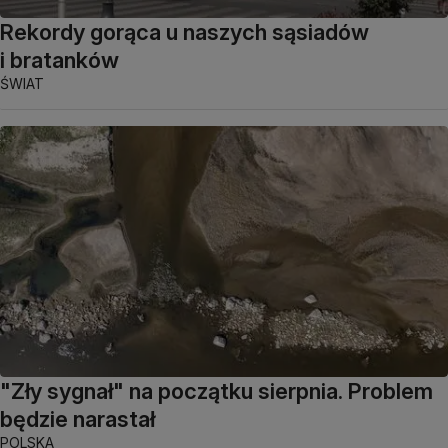
Rekordy gorąca u naszych sąsiadów
i bratanków
ŚWIAT
"Zły sygnał" na początku sierpnia. Problem
będzie narastał
POLSKA