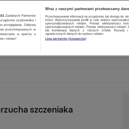
Wraz z naszymi partnerami przetwarzamy dane
161
Zaufanych Partnerów
Przechowywanie informacji na urządzeniu lub dostęp do nich.
treści. Wykorzystywanie profili w celu doboru spersonalizo
ządzeniu użytkownika i
spersonalizowanych reklam. Pomiar efektywności treś
bu przeglądania. Odbywa
spersonalizowanych reklam. Pomiar efektywności reklam. 
ania przechowywanych w
lub kombinacji danych z różnych źródeł. Rozwój i 
ograniczonych danych do wyboru reklam.
zetwarzaniu w oparciu o
ie i reklam”.
Lista partnerów (dostawców)
rzucha szczeniaka