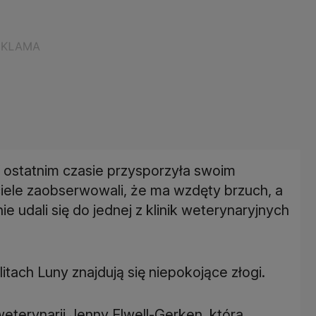
 ostatnim czasie przysporzyła swoim
ele zaobserwowali, że ma wzdęty brzuch, a
 udali się do jednej z klinik weterynaryjnych
itach Luny znajdują się niepokojące złogi.
 weterynarii Jenny Elwell-Gerken, która