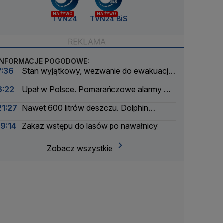
NA ŻYWO
NA ŻYWO
TVN24
TVN24 BiS
INFORMACJE POGODOWE:
7:36
Stan wyjątkowy, wezwanie do ewakuacji
dla ponad 20 tysięcy osób
6:22
Upał w Polsce. Pomarańczowe alarmy w
trzech województwach
21:27
Nawet 600 litrów deszczu. Dolphin
zmierza do Chin
19:14
Zakaz wstępu do lasów po nawałnicy
Zobacz wszystkie