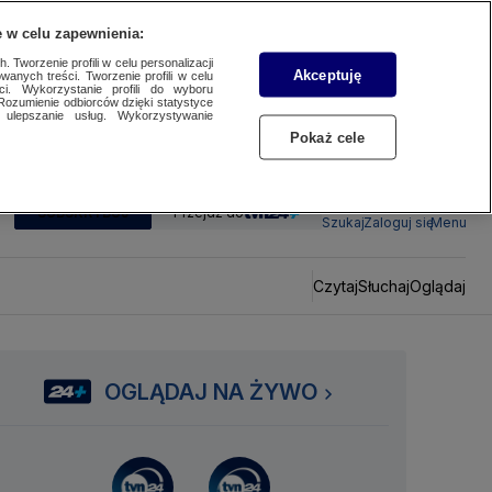
 w celu zapewnienia:
 Tworzenie profili w celu personalizacji
Akceptuję
wanych treści. Tworzenie profili w celu
ci. Wykorzystanie profili do wyboru
Rozumienie odbiorców dzięki statystyce
ulepszanie usług. Wykorzystywanie
Pokaż cele
SUBSKRYBUJ
Przejdź do
Szukaj
Zaloguj się
Menu
Czytaj
Słuchaj
Oglądaj
OGLĄDAJ NA ŻYWO