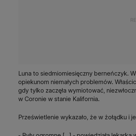
Luna to siedmiomiesięczny berneńczyk. W
opiekunom niemałych problemów. Właścici
gdy tylko zaczęła wymiotować, niezwłocznie
w Coronie w stanie Kalifornia.
Prześwietlenie wykazało, że w żołądku i jel
- Były ogromne [...] - powiedziała lekarka