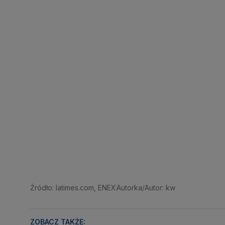
Źródło: latimes.com, ENEX
Autorka/Autor: kw
ZOBACZ TAKŻE: