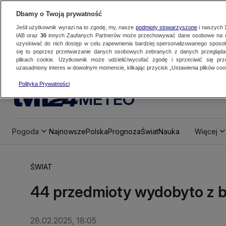
Dbamy o Twoją prywatność
Jeśli użytkownik wyrazi na to zgodę, my, nasze
podmioty stowarzyszone
i naszych
IAB oraz
30
innych Zaufanych Partnerów może przechowywać dane osobowe na ur
uzyskiwać do nich dostęp w celu zapewnienia bardziej spersonalizowanego sposo
się to poprzez przetwarzanie danych osobowych zebranych z danych przegląd
plikach cookie. Użytkownik może udzielić/wycofać zgodę i sprzeciwić się pr
uzasadniony interes w dowolnym momencie, klikając przycisk „Ustawienia plików cook
Polityka Prywatności
METEO
Pogoda
Najnowsze
Polska
Prognoza
Świat
Nauka
Więcej
ŚWIAT
44 przedmioty wydobyto z b
28.02.2025, 18:05