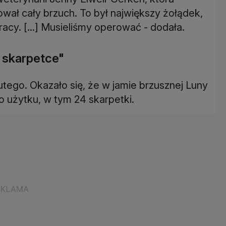
ował cały brzuch. To był największy żołądek,
racy. [...] Musieliśmy operować - dodała.
j skarpetce"
tego. Okazało się, że w jamie brzusznej Luny
 użytku, w tym 24 skarpetki.