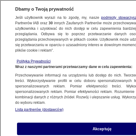
Dbamy o Twoją prywatność
Jeśli użytkownik wyrazi na to zgodę, my, nasze
podmioty stowarzys
Partnerów IAB oraz
30
innych Zaufanych Partnerów może przechowywa
METEO
użytkownika i uzyskiwać do nich dostęp w celu zapewnienia bardzi
przeglądania. Odbywa się to poprzez przetwarzanie danych os
przeglądania przechowywanych w plikach cookie. Użytkownik może udzie
NAJNOWSZE
się przetwarzaniu w oparciu o uzasadniony interes w dowolnym momencie
plików cookie i reklam”.
Największe słone jezioro w Serbii
zniknęło z powierzchni Ziemi
Polityka Prywatności
Wraz z naszymi partnerami przetwarzamy dane w celu zapewnienia:
ŚWIAT
Przechowywanie informacji na urządzeniu lub dostęp do nich. Tworzeni
treści. Wykorzystywanie profili w celu doboru spersonalizowanych tr
Znów zamknięto Akropol
spersonalizowanych reklam. Pomiar efektywności treści. Wyko
ŚWIAT
spersonalizowanych reklam. Pomiar efektywności reklam. Rozumienie o
kombinacji danych z różnych źródeł. Rozwój i ulepszanie usług. Wykor
do wyboru reklam.
Lista partnerów (dostawców)
Tysiące uszkodzonych drzew.
Leśnicy proszą, by nie wchodzić
Akceptuję
do tych lasów