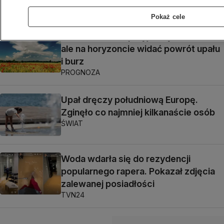
POLSKA
Pokaż cele
Czeka nas kilka przyjemnych dni,
ale na horyzoncie widać powrót upału
i burz
PROGNOZA
Upał dręczy południową Europę.
Zginęło co najmniej kilkanaście osób
ŚWIAT
Woda wdarła się do rezydencji
popularnego rapera. Pokazał zdjęcia
zalewanej posiadłości
TVN24