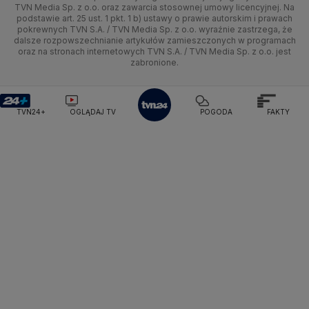
TVN Media Sp. z o.o. oraz zawarcia stosownej umowy licencyjnej. Na
Pogoda Radomsko
Pogoda Bochnia
Pogoda Brodnica
podstawie art. 25 ust. 1 pkt. 1 b) ustawy o prawie autorskim i prawach
Kujawsko-pomorskie
Ze świata
Siatkówka
Tech
HGTV
Oglądaj na TV
Pogoda Krynica Morska
Pogoda Kutno
pokrewnych TVN S.A. / TVN Media Sp. z o.o. wyraźnie zastrzega, że
dalsze rozpowszechnianie artykułów zamieszczonych w programach
Pogoda Gniezno
Pogoda Jelenia Góra
Lublin
Tech
F1
Nauka
TVN Turbo
Zrealizuj voucher
oraz na stronach internetowych TVN S.A. / TVN Media Sp. z o.o. jest
Pogoda Sandomierz
Pogoda Tarnowskie Góry
zabronione.
Lubuskie
Moto
Pogoda Kołobrzeg
Rozrywka
Pogoda Kalisz
TVN Style
Pogoda Krynica-Zdrój
Pogoda Szklarska Poręba
Olsztyn
Dla seniora
TVN7
Pogoda Suwałki
Pogoda Radom
TVN24+
OGLĄDAJ TV
POGODA
FAKTY
Opole
Turystyka
TTV
Rzeszów
Szczecin
Białystok