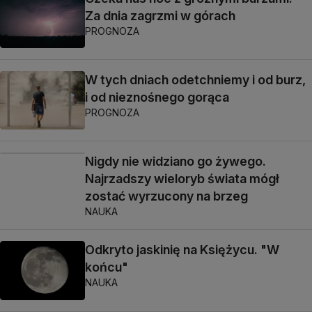
Za dnia zagrzmi w górach
PROGNOZA
W tych dniach odetchniemy i od burz,
i od nieznośnego gorąca
PROGNOZA
Nigdy nie widziano go żywego.
Najrzadszy wieloryb świata mógł
zostać wyrzucony na brzeg
NAUKA
Odkryto jaskinię na Księżycu. "W
końcu"
NAUKA