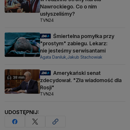
Nawrockiego. Co o nim
usłyszeliśmy?
TVN24
Śmiertelna pomyłka przy
"prostym" zabiegu. Lekarz:
nie jesteśmy serwisantami
Agata Daniluk,
Jakub Stachowiak
Amerykański senat
38 min
zdecydował. "Zła wiadomość dla
Rosji"
TVN24
UDOSTĘPNIJ: