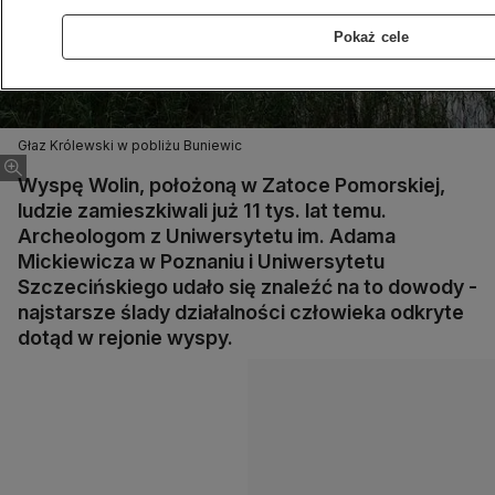
Pokaż cele
Głaz Królewski w pobliżu Buniewic
Wyspę Wolin, położoną w Zatoce Pomorskiej,
ludzie zamieszkiwali już 11 tys. lat temu.
Archeologom z Uniwersytetu im. Adama
Mickiewicza w Poznaniu i Uniwersytetu
Szczecińskiego udało się znaleźć na to dowody -
najstarsze ślady działalności człowieka odkryte
dotąd w rejonie wyspy.