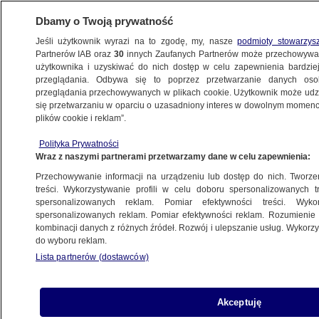
Dbamy o Twoją prywatność
Jeśli użytkownik wyrazi na to zgodę, my, nasze
podmioty stowarzys
Partnerów IAB oraz
30
innych Zaufanych Partnerów może przechowywa
METEO
użytkownika i uzyskiwać do nich dostęp w celu zapewnienia bardzi
przeglądania. Odbywa się to poprzez przetwarzanie danych os
przeglądania przechowywanych w plikach cookie. Użytkownik może udzie
NAJNOWSZE
się przetwarzaniu w oparciu o uzasadniony interes w dowolnym momencie
plików cookie i reklam”.
Ludzie na Wolinie byli już 11 tys. lat temu
Polityka Prywatności
Wraz z naszymi partnerami przetwarzamy dane w celu zapewnienia:
4.12.2011, 10:14
Przechowywanie informacji na urządzeniu lub dostęp do nich. Tworzeni
treści. Wykorzystywanie profili w celu doboru spersonalizowanych tr
Udostępnij
spersonalizowanych reklam. Pomiar efektywności treści. Wyko
spersonalizowanych reklam. Pomiar efektywności reklam. Rozumienie o
kombinacji danych z różnych źródeł. Rozwój i ulepszanie usług. Wykor
do wyboru reklam.
Lista partnerów (dostawców)
Akceptuję