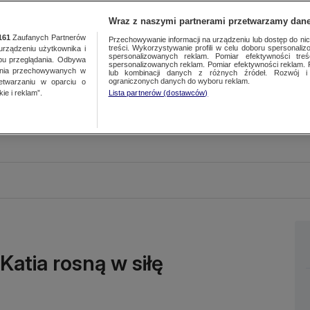
Wraz z naszymi partnerami przetwarzamy dane
161
Zaufanych Partnerów
Przechowywanie informacji na urządzeniu lub dostęp do nich.
treści. Wykorzystywanie profili w celu doboru spersonalizo
ządzeniu użytkownika i
spersonalizowanych reklam. Pomiar efektywności treś
bu przeglądania. Odbywa
spersonalizowanych reklam. Pomiar efektywności reklam. 
ania przechowywanych w
lub kombinacji danych z różnych źródeł. Rozwój i 
ograniczonych danych do wyboru reklam.
zetwarzaniu w oparciu o
ie i reklam”.
Lista partnerów (dostawców)
 Katia rosną w siłę