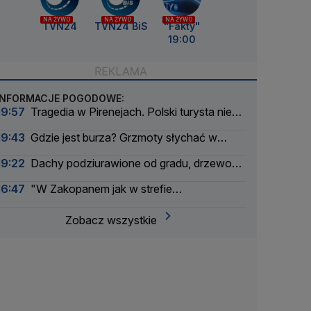
NA ŻYWO
NA ŻYWO
NA ŻYWO
TVN24
TVN24 BiS
"Fakty"
19:00
INFORMACJE POGODOWE:
19:57
Tragedia w Pirenejach. Polski turysta nie
żyje
19:43
Gdzie jest burza? Grzmoty słychać w
ośmiu województwach
19:22
Dachy podziurawione od gradu, drzewo
spadło na samochód
16:47
"W Zakopanem jak w strefie
zwrotnikowej"
Zobacz wszystkie