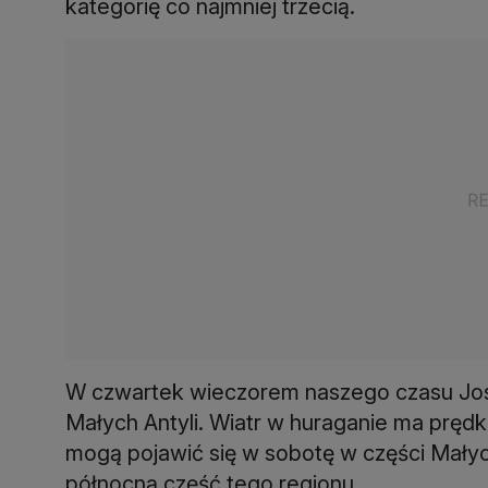
kategorię co najmniej trzecią.
W czwartek wieczorem naszego czasu Jos
Małych Antyli. Wiatr w huraganie ma pręd
mogą pojawić się w sobotę w części Małyc
północną część tego regionu.