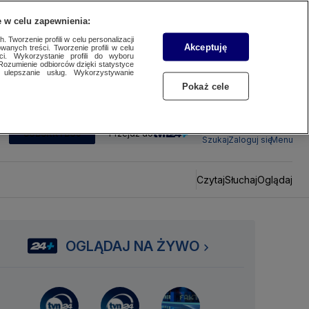
 w celu zapewnienia:
 Tworzenie profili w celu personalizacji
Akceptuję
wanych treści. Tworzenie profili w celu
ci. Wykorzystanie profili do wyboru
Rozumienie odbiorców dzięki statystyce
ulepszanie usług. Wykorzystywanie
Pokaż cele
SUBSKRYBUJ
Przejdź do
Szukaj
Zaloguj się
Menu
Czytaj
Słuchaj
Oglądaj
OGLĄDAJ NA ŻYWO