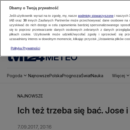
Dbamy o Twoją prywatność
Jeśli użytkownik wyrazi na to zgodę, my, nasze
podmioty stowarzyszone
i naszych
IAB oraz
30
innych Zaufanych Partnerów może przechowywać dane osobowe na ur
uzyskiwać do nich dostęp w celu zapewnienia bardziej spersonalizowanego sposo
się to poprzez przetwarzanie danych osobowych zebranych z danych przegląd
plikach cookie. Użytkownik może udzielić/wycofać zgodę i sprzeciwić się pr
uzasadniony interes w dowolnym momencie, klikając przycisk „Ustawienia plików cook
Polityka Prywatności
METEO
Pogoda
Najnowsze
Polska
Prognoza
Świat
Nauka
Więcej
NAJNOWSZE
Ich też trzeba się bać. Jose i
7.09.2017, 20:16