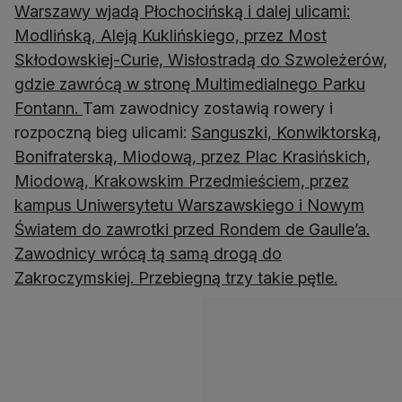
Warszawy wjadą Płochocińską i dalej ulicami:
Modlińską, Aleją Kuklińskiego, przez Most
Skłodowskiej-Curie, Wisłostradą do Szwoleżerów,
gdzie zawrócą w stronę Multimedialnego Parku
Fontann.
Tam zawodnicy zostawią rowery i
rozpoczną bieg ulicami:
Sanguszki, Konwiktorską,
Bonifraterską, Miodową, przez Plac Krasińskich,
Miodową, Krakowskim Przedmieściem, przez
kampus Uniwersytetu Warszawskiego i Nowym
Światem do zawrotki przed Rondem de Gaulle’a.
Zawodnicy wrócą tą samą drogą do
Zakroczymskiej. Przebiegną trzy takie pętle.