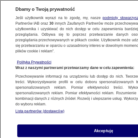
Dbamy o Twoją prywatność
Jeśli użytkownik wyrazi na to zgodę, my, nasze
podmioty stowarzys
Partnerów IAB oraz
30
innych Zaufanych Partnerów może przechowywa
WARSZAWA
użytkownika i uzyskiwać do nich dostęp w celu zapewnienia bardzi
przeglądania. Odbywa się to poprzez przetwarzanie danych os
przeglądania przechowywanych w plikach cookie. Użytkownik może udzie
ŚRÓDMIEŚCIE
się przetwarzaniu w oparciu o uzasadniony interes w dowolnym momencie
plików cookie i reklam”.
Biegacze, rolkarze, triatloniści na ulicach
Polityka Prywatności
Warszawy. Sportowa rywalizacja
Wraz z naszymi partnerami przetwarzamy dane w celu zapewnienia:
i komunikacyjne utrudnienia
Przechowywanie informacji na urządzeniu lub dostęp do nich. Tworzeni
treści. Wykorzystywanie profili w celu doboru spersonalizowanych tr
spersonalizowanych reklam. Pomiar efektywności treści. Wyko
Oprac.
Klaudia Kamieniarz
spersonalizowanych reklam. Pomiar efektywności reklam. Rozumienie o
5.06.2026, 14:29
kombinacji danych z różnych źródeł. Rozwój i ulepszanie usług. Wykor
do wyboru reklam.
Lista partnerów (dostawców)
Posłuchaj artykułu
Czyta lektor AI
Akceptuję