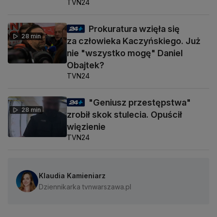
TVN24
Prokuratura wzięła się
28 min
za człowieka Kaczyńskiego. Już
nie "wszystko mogę" Daniel
Obajtek?
TVN24
"Geniusz przestępstwa"
28 min
zrobił skok stulecia. Opuścił
więzienie
TVN24
Klaudia Kamieniarz
Dziennikarka tvnwarszawa.pl