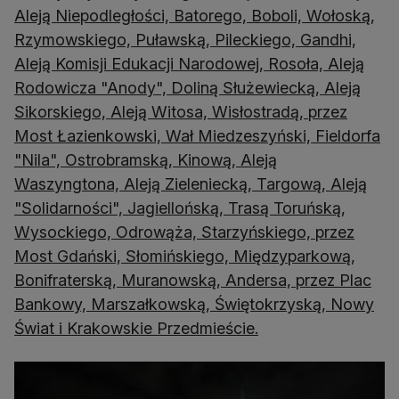
Aleją Niepodległości, Batorego, Boboli, Wołoską,
Rzymowskiego, Puławską, Pileckiego, Gandhi,
Aleją Komisji Edukacji Narodowej, Rosoła, Aleją
Rodowicza "Anody", Doliną Służewiecką, Aleją
Sikorskiego, Aleją Witosa, Wisłostradą, przez
Most Łazienkowski, Wał Miedzeszyński, Fieldorfa
"Nila", Ostrobramską, Kinową, Aleją
Waszyngtona, Aleją Zieleniecką, Targową, Aleją
"Solidarności", Jagiellońską, Trasą Toruńską,
Wysockiego, Odrowąża, Starzyńskiego, przez
Most Gdański, Słomińskiego, Międzyparkową,
Bonifraterską, Muranowską, Andersa, przez Plac
Bankowy, Marszałkowską, Świętokrzyską, Nowy
Świat i Krakowskie Przedmieście.