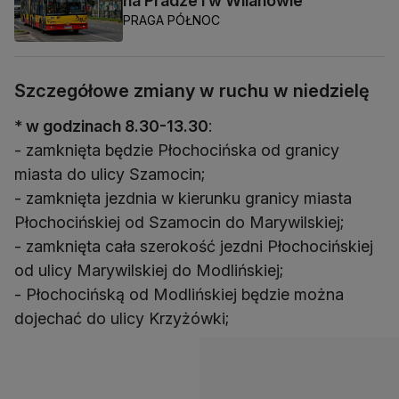
na Pradze i w Wilanowie
PRAGA PÓŁNOC
Szczegółowe zmiany w ruchu w niedzielę
*
w godzinach 8.30-13.30
:
- zamknięta będzie Płochocińska od granicy
miasta do ulicy Szamocin;
- zamknięta jezdnia w kierunku granicy miasta
Płochocińskiej od Szamocin do Marywilskiej;
- zamknięta cała szerokość jezdni Płochocińskiej
od ulicy Marywilskiej do Modlińskiej;
- Płochocińską od Modlińskiej będzie można
dojechać do ulicy Krzyżówki;